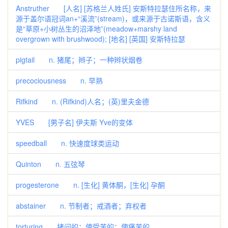
Anstruther [人名] [苏格兰人姓氏] 安斯特拉瑟住所名称，来
源于盖尔语冠词an+“溪流”(stream)，或来源于古诺斯语，含义
是“草原+小树丛生的沼泽地”(meadow+marshy land
overgrown with brushwood); [地名] [英国] 安斯特拉瑟
pigtail n. 猪尾；辫子；一种辫状烟卷
precociousness n. 早熟
Rifkind n. (Rifkind)人名；(英)里夫金德
YVES [男子名] 伊夫斯 Yve的变体
speedball n. 快速度球类运动
Quinton n. 五弦琴
progesterone n. [生化] 黄体酮，[生化] 孕酮
abstainer n. 节制者；戒酒者；弃权者
torturing 拷问的；使受苦的；使痛苦的