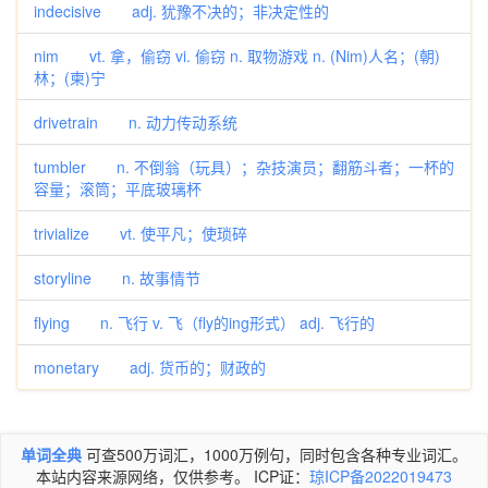
indecisive adj. 犹豫不决的；非决定性的
nim vt. 拿，偷窃 vi. 偷窃 n. 取物游戏 n. (Nim)人名；(朝)
林；(柬)宁
drivetrain n. 动力传动系统
tumbler n. 不倒翁（玩具）；杂技演员；翻筋斗者；一杯的
容量；滚筒；平底玻璃杯
trivialize vt. 使平凡；使琐碎
storyline n. 故事情节
flying n. 飞行 v. 飞（fly的ing形式） adj. 飞行的
monetary adj. 货币的；财政的
单词全典
可查500万词汇，1000万例句，同时包含各种专业词汇。
本站内容来源网络，仅供参考。 ICP证：
琼ICP备2022019473