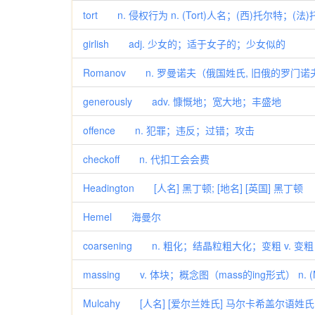
tort n. 侵权行为 n. (Tort)人名；(西)托尔特；(法
girlish adj. 少女的；适于女子的；少女似的
Romanov n. 罗曼诺夫（俄国姓氏, 旧俄的罗门
generously adv. 慷慨地；宽大地；丰盛地
offence n. 犯罪；违反；过错；攻击
checkoff n. 代扣工会会费
Headington [人名] 黑丁顿; [地名] [英国] 黑丁顿
Hemel 海曼尔
coarsening n. 粗化；结晶粒粗大化；变粗 v. 变粗（
massing v. 体块；概念图（mass的ing形式） n. 
Mulcahy [人名] [爱尔兰姓氏] 马尔卡希盖尔语姓氏