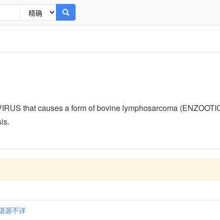
US that causes a form of bovine lymphosarcoma (ENZOOTI
is.
特语源不详