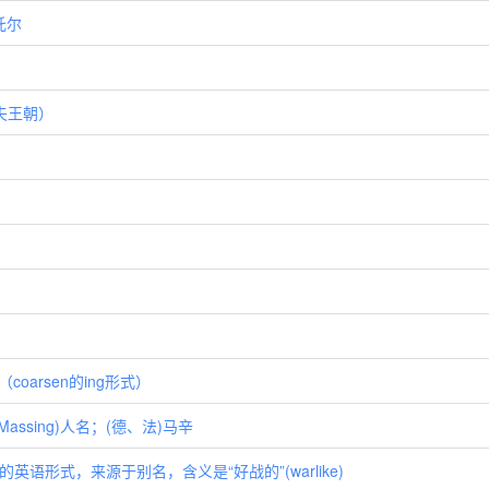
)托尔
诺夫王朝）
coarsen的ing形式）
(Massing)人名；(德、法)马辛
的英语形式，来源于别名，含义是“好战的”(warlike)