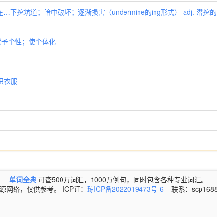
 在…下挖坑道；暗中破坏；逐渐损害（undermine的ing形式） adj. 潜挖
举；赋予个性；使个体化
毛织衣服
单词全典
可查500万词汇，1000万例句，同时包含各种专业词汇。
源网络，仅供参考。 ICP证：
琼ICP备2022019473号-6
联系：scp1688