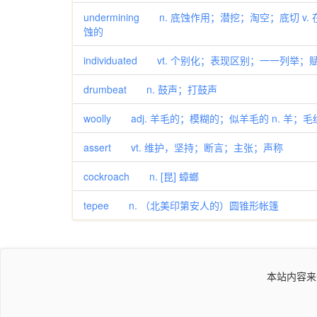
undermining n. 底蚀作用；潜挖；淘空；底切 v.
蚀的
individuated vt. 个别化；表现区别；一一列
drumbeat n. 鼓声；打鼓声
woolly adj. 羊毛的；模糊的；似羊毛的 n. 羊；
assert vt. 维护，坚持；断言；主张；声称
cockroach n. [昆] 蟑螂
tepee n. （北美印第安人的）圆锥形帐篷
本站内容来