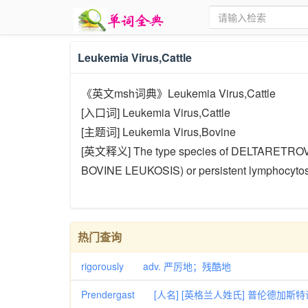
Leukemia Virus,Cattle
《英文msh词典》Leukemia Virus,Cattle
[入口词] Leukemia Virus,Cattle
[主题词] Leukemia Virus,Bovine
[英文释义] The type species of DELTARETROVIR
BOVINE LEUKOSIS) or persistent lymphocytos
热门查询
rigorously adv. 严厉地；残酷地
Prendergast [人名] [英格兰人姓氏] 普伦德加斯