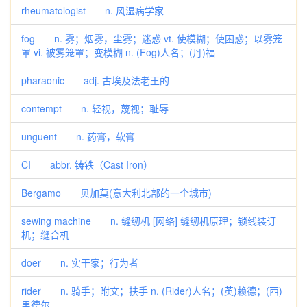
rheumatologist n. 风湿病学家
fog n. 雾；烟雾，尘雾；迷惑 vt. 使模糊；使困惑；以雾笼
罩 vi. 被雾笼罩；变模糊 n. (Fog)人名；(丹)福
pharaonic adj. 古埃及法老王的
contempt n. 轻视，蔑视；耻辱
unguent n. 药膏，软膏
CI abbr. 铸铁（Cast Iron）
Bergamo 贝加莫(意大利北部的一个城市)
sewing machine n. 缝纫机 [网络] 缝纫机原理；锁线装订
机；缝合机
doer n. 实干家；行为者
rider n. 骑手；附文；扶手 n. (Rider)人名；(英)赖德；(西)
里德尔