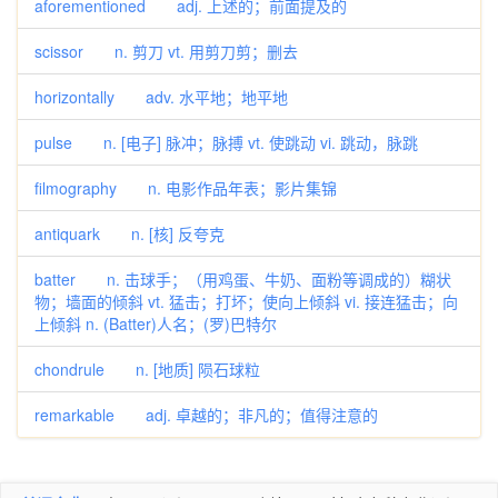
aforementioned adj. 上述的；前面提及的
scissor n. 剪刀 vt. 用剪刀剪；删去
horizontally adv. 水平地；地平地
pulse n. [电子] 脉冲；脉搏 vt. 使跳动 vi. 跳动，脉跳
filmography n. 电影作品年表；影片集锦
antiquark n. [核] 反夸克
batter n. 击球手；（用鸡蛋、牛奶、面粉等调成的）糊状
物；墙面的倾斜 vt. 猛击；打坏；使向上倾斜 vi. 接连猛击；向
上倾斜 n. (Batter)人名；(罗)巴特尔
chondrule n. [地质] 陨石球粒
remarkable adj. 卓越的；非凡的；值得注意的