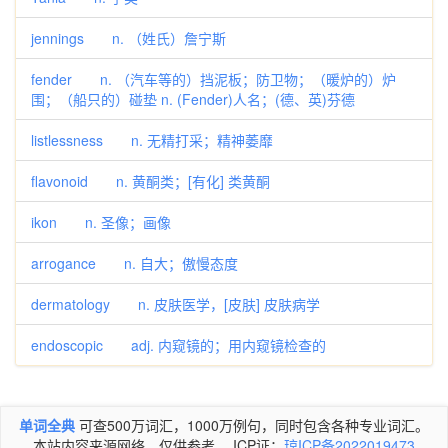
jennings n. （姓氏）詹宁斯
fender n. （汽车等的）挡泥板；防卫物；（暖炉的）炉
围；（船只的）碰垫 n. (Fender)人名；(德、英)芬德
listlessness n. 无精打采；精神萎靡
flavonoid n. 黄酮类；[有化] 类黄酮
ikon n. 圣像；画像
arrogance n. 自大；傲慢态度
dermatology n. 皮肤医学，[皮肤] 皮肤病学
endoscopic adj. 内窥镜的；用内窥镜检查的
单词全典
可查500万词汇，1000万例句，同时包含各种专业词汇。
本站内容来源网络，仅供参考。 ICP证：
琼ICP备2022019473