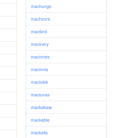
machungo
machzors
macilent
macinery
macinnes
macinnis
maciolek
maciunas
mackabaw
mackable
mackalls