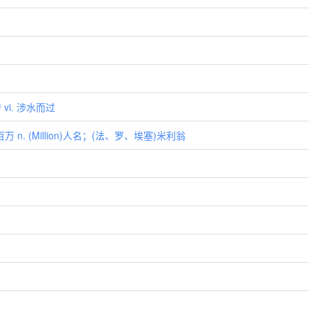
vi. 涉水而过
百万 n. (Million)人名；(法、罗、埃塞)米利翁