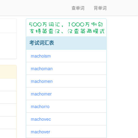
查单词
背单词
考试词汇表
machoism
machoman
machomen
machomer
machorro
machovec
machover