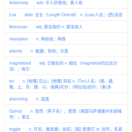
tiresomely adv. 令人厌倦地；累人地
Loa abbr. 总长（Length Overall） n. (Loa)人名；(西)洛亚
Moroccan adj. 摩洛哥的 n. 摩洛哥人
resorption n. 再吸收；再吞
alacrity n. 敏捷；轻快；乐意
magnetized adj. 已磁化的 v. 磁化（magnetize的过去分
词）；吸引
tor n. [地理] 石山；[地理] 突岩 n. (Tor)人名；(德、捷、
葡、土、芬、挪、以、瑞典)托尔；(阿拉伯)绍尔；(柬)多
drenching n. 湿透
Quincy n. 昆西（男子名）；昆西（美国马萨诸塞州东部城
市）；第五
toggle n. 开关，触发器；拴扣；[船] 套索钉 vt. 拴牢，系紧