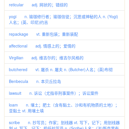
reticular adj. 网状的；错综的
yogi n. 瑜珈修行者；瑜珈信徒；沉思或神秘的人 n. (Yogi)
人名；(英、印尼)约吉
repackage vt. 重新包装；重新装配
affectional adj. 情感上的；爱情的
Virgilian adj. 维吉尔的；维吉尔风格的
butchered vt. 屠杀 n. 屠夫 n. (Butcher)人名；(英)布彻
Benbecula n. 本贝丘拉岛
lawsuit n. 诉讼（尤指非刑事案件）；诉讼案件
loam n. 壤土；肥土（含有黏土、沙和有机物质的土地）；
亚黏土 vt. 用壤土填
scribe n. 抄写员；作家；划线器 vt. 写下，记下；用划线器
划 vi. 写下，记下；担任抄写员 n. (Scribe)人名；(法)斯克里布