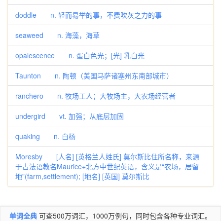
doddle n. 轻而易举的事，不费吹灰之力的事
seaweed n. 海藻，海草
opalescence n. 蛋白色光；[光] 乳白光
Taunton n. 陶顿（美国马萨诸塞州东南部城市）
ranchero n. 牧场工人；大牧场主，大农场经营者
undergird vt. 加强；从底层加固
quaking n. 白杨
Moresby [人名] [英格兰人姓氏] 莫尔斯比住所名称，来源
于古法语教名Maurice+北方中世纪英语，含义是“农场，居留
地”(farm,settlement); [地名] [英国] 莫尔斯比
单词全典
可查500万词汇，1000万例句，同时包含各种专业词汇。