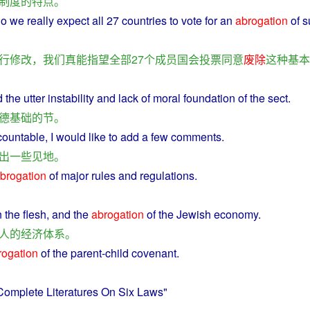
制度
的
特点
。
do
we
really
expect
all
27
countries
to
vote
for
an
abrogation
of s
行
修改
，
我们
真
能
指望
全部
27
个
成员国
会
投票
同意
废除
这种
基本
d
the
utter
instability
and
lack
of
moral
foundation
of the sect.
德
基础
的
节
。
ountable,
I
would
like
to add a few
comments
.
出
一些
见地
。
brogation
of
major
rules
and
regulations
.
n
the
flesh
,
and
the
abrogation
of the
Jewish
economy
.
人
的
经济
体系
。
rogation
of
the
parent
-
child
covenant
.
Complete Literatures On
Six
Laws
"