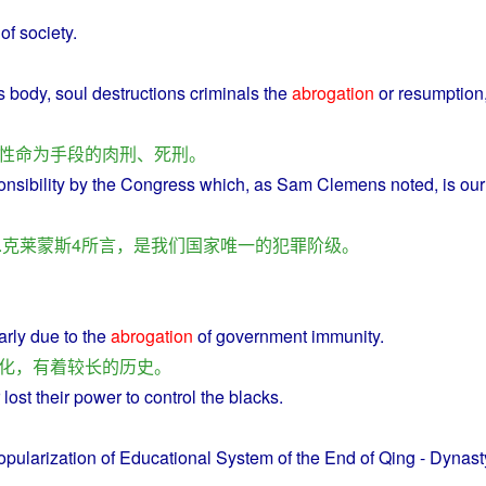
of
society
.
s
body
,
soul
destructions
criminals
the
abrogation
or resumption
性命
为
手段
的
肉刑
、
死刑
。
onsibility by the
Congress
which,
as
Sam
Clemens noted, is
our
.
克莱蒙斯
4
所言
，
是
我们
国家
唯一
的
犯罪
阶级
。
arly
due to the
abrogation
of
government
immunity
.
化
，
有着
较
长
的
历史
。
r
lost
their power
to
control
the
blacks
.
opularization
of Educational System of the
End
of
Qing
-
Dynast