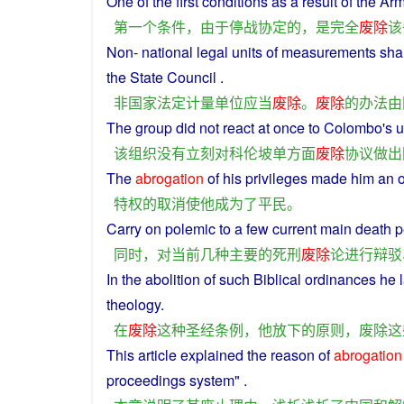
One
of
the
first
conditions
as
a
result
of the
Arm
第一
个
条件
，
由于
停战
协定
的
，
是
完全
废除
该
Non
-
national
legal
units
of
measurements
sha
the State Council .
非
国家
法定
计量
单位
应当
废除
。
废除
的
办法
由
The
group
did
not
react
at
once
to
Colombo
's
u
该
组织
没有
立刻
对
科伦坡
单方面
废除
协议
做出
The
abrogation
of
his
privileges
made
him
an
o
特权
的
取消
使
他
成为
了
平民
。
Carry
on
polemic
to a
few
current
main
death p
同时
，
对
当前
几种
主要
的
死刑
废除
论
进行
辩驳
In
the
abolition
of
such
Biblical
ordinances
he
l
theology
.
在
废除
这种
圣经
条例
，
他
放下
的
原则
，
废除
这
This
article
explained
the
reason
of
abrogation
proceedings
system
" .