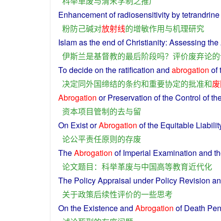
科举
革
废
与
清
末
学制
之
推广
Enhancement
of
radiosensitivity
by
tetrandrine
粉
防
己碱
对
放射线
的
增
敏
作用
与
机理
研究
Islam
as
the
end
of
Christianity
:
Assessing
the
伊斯兰
是
基督教
的
最后
阶段
吗
？
评价
废弃
论
的
To
decide
on the
ratification
and
abrogation
of
决定
同
外国
缔结
的
条约
和
重要
协定
的
批准
和
废
Abrogation
or
Preservation
of
the
Control
of th
资本
项目
管制
的
去
与
留
On
Exist
or
Abrogation
of
the
Equitable
Liabilit
论
公平
责任
原则
的
存
废
The
Abrogation
of Imperial Examination
and
t
论文
题目
：
科举
革
废
与
中国
高等教育
近代
化
The
Policy
Appraisal
under
Policy
Revision a
关于
政策
后续
性
评价
的
一些
思考
On
the Existence and
Abrogation
of
Death Pen