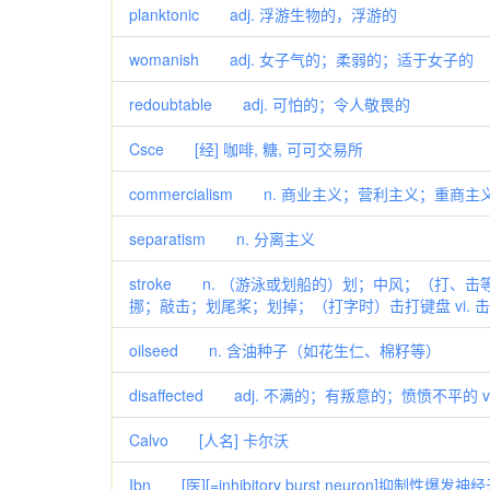
planktonic adj. 浮游生物的，浮游的
womanish adj. 女子气的；柔弱的；适于女子的
redoubtable adj. 可怕的；令人敬畏的
Csce [经] 咖啡, 糖, 可可交易所
commercialism n. 商业主义；营利主义；重商主
separatism n. 分离主义
stroke n. （游泳或划船的）划；中风；（打、
挪；敲击；划尾桨；划掉；（打字时）击打键盘 vi.
oilseed n. 含油种子（如花生仁、棉籽等）
disaffected adj. 不满的；有叛意的；愤愤不平的 
Calvo [人名] 卡尔沃
Ibn [医][=inhibitory burst neuron]抑制性爆发神