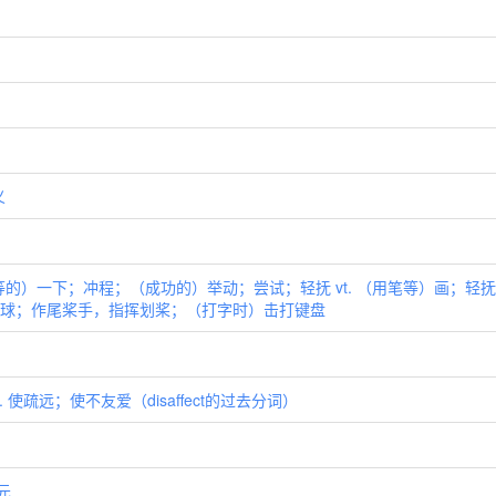
义
击等的）一下；冲程；（成功的）举动；尝试；轻抚 vt. （用笔等）画；轻
 击球；作尾桨手，指挥划桨；（打字时）击打键盘
v. 使疏远；使不友爱（disaffect的过去分词）
经元