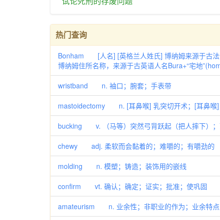
试论
死刑
的
存
废
问题
热门查询
Bonham [人名] [英格兰人姓氏] 博纳姆来源于古法语，含义是
博纳姆住所名称，来源于古英语人名Bura+“宅地”(homest
wristband n. 袖口；腕套；手表带
mastoidectomy n. [耳鼻喉] 乳突切开术；[耳鼻
bucking v. （马等）突然弓背跃起（把人摔下）；顶撞
chewy adj. 柔软而会黏着的；难嚼的；有嚼劲的
molding n. 模塑；铸造；装饰用的嵌线
confirm vt. 确认；确定；证实；批准；使巩固
amateurism n. 业余性；非职业的作为；业余特