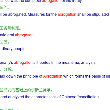
istice
was
the
complete
abrogation
of the
treaty
.
条约
。
ll
be abrogated.
Measures
for the
abrogation
shall
be stipulated
国务院
制定
。
nilateral
abrogation
.
回应
。
rdinary people.
enalty's
abrogation
's theories in the
meantime
,
analysis
.
、
分析
。
aid
down
the
principle
of
Abrogation
which
forms
the
basis
of
Is
些
形式
的
基础上
的
伊斯兰
神学
。
and
analyzed
the
characteristics
of
Chinese
"
conciliation