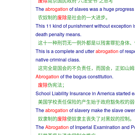
废除
南京
国民政府
“
六
法
全书
”
之
思考
The
abrogation
of
slaves
was
a
huge
progress
农奴制
的
废除
是
社会
的
一
大
进步
。
This
11
kind
of
punishment
without
exception
i
death
penalty
means
.
这
十一
种
刑罚
无
一
例外
都
是
以
残害
罪犯
身体
、
This
is
a
complete
and
utter
abrogation
of resp
native
criminal
class
.
这
完全
是
国会
的
不
负责任
，
而
国会
，
正如
山姆
Abrogation
of the
bogus
constitution
.
废除
伪
宪法
；
School
Liability
Insurance
in
America
started
e
美国
学校
责任
保险
的
产生
始
于
政府
豁免权
的
弱
The
abrogation
of
slavery
make
the
slave
owe
奴隶制
的
废除
使
奴隶
主
丧失
了
对
黑
奴
的
控制
。
The
Abrogation
of Imperial Examination
and
P