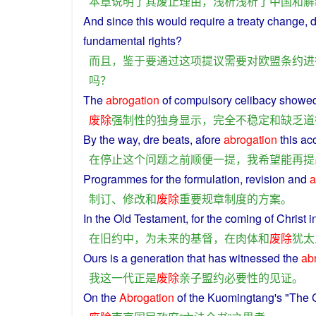
本章
说明
了
其
废止
理由
，
浅析
浅析
了
中国
和解
And
since
this
would
require
a
treaty
change
, 
fundamental
rights
?
而且
，
鉴于
要
通过
这
项
提议
需要
对
欧盟
条约
进
吗？
The
abrogation
of
compulsory
celibacy
showe
废除
强制性
的
独身
显示
，
完全
不稳定
和
缺乏
道
By
the way, dre
beats
, afore
abrogation
this
acc
在
停止
这个
问题
之前
顺便
一
提
，
我
希望
能
再
提
Programmes
for the
formulation
,
revision
and
a
制订
、
修改
和
废除
重要
规章制度
的
方案
。
In
the Old Testament,
for
the
coming
of
Christ
i
在
旧约
中
，
为
未来
的
基督
，
在
肉体
和
废除
犹太
Ours
is
a
generation
that has
witnessed
the
ab
我
这
一代
正是
废除
亲子
盟约
必要性
的
见证
。
On
the
Abrogation
of the Kuomingtang's "The 