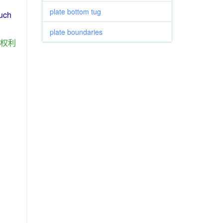
plate bottom tug
uch
plate boundaries
权利