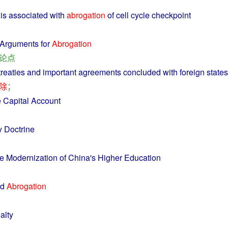
is associated
with
abrogation
of cell cycle checkpoint
Arguments
for
Abrogation
论点
treaties
and
important
agreements
concluded
with
foreign
states
除
；
e
Capital
Account
y
Doctrine
he
Modernization
of
China
's Higher Education
nd
Abrogation
alty