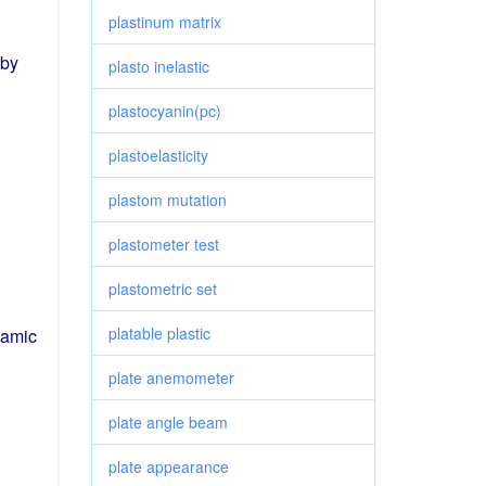
plastinum matrix
by
plasto inelastic
plastocyanin(pc)
plastoelasticity
plastom mutation
plastometer test
plastometric set
platable plastic
lamic
plate anemometer
plate angle beam
plate appearance