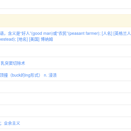
“好人”(good man)或“农民”(peasant farmer); [人名] [英格兰
ead); [地名] [美国] 博纳姆
喉] 乳突窦切除术
（buck的ing形式） n. 浸渍
点；业余主义