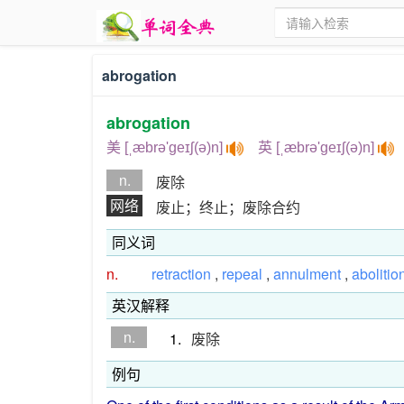
abrogation
abrogation
美 [ˌæbrə'ɡeɪʃ(ə)n]
英 [ˌæbrə'ɡeɪʃ(ə)n]
n.
废除
网络
废止；终止；废除合约
同义词
n.
retraction
,
repeal
,
annulment
,
abolitio
英汉解释
n.
1.
废除
例句