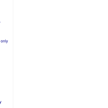
,
only
y