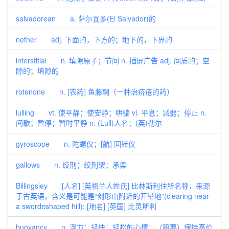
salvadorean a. 萨尔瓦多(El Salvador)的
nether adj. 下面的，下方的；地下的，下界的
interstitial n. 填隙原子；节间 n. 插屏广告 adj. 间质的；空
隙的；填隙的
rotenone n. [农药] 鱼藤酮（一种治疥疮的药）
lulling vt. 使平静；使安静；哄骗 vi. 平息；减弱；停止 n.
间歇；暂停；暂时平静 n. (Lull)人名；(英)勒尔
gyroscope n. 陀螺仪；[航] 回转仪
gallows n. 绞刑；绞刑架；承梁
Billingsley [人名] [英格兰人姓氏] 比林斯利住所名称，来源
于古英语，含义是可能是“剑形山附近的开垦地”(clearing near
a swordshaped hill); [地名] [英国] 比灵斯利
buoyancy n. 浮力；轻快；轻松的心情；（股票）保持高价