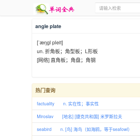
angle plate
[ˈæŋɡl pleit]
un. 折角板；角型板；L形板
[网络] 直角板；角盘；角钢
热门查询
factuality n. 实在性；事实性
Miroslav [地名] [捷克共和国] 米罗斯拉夫
seabird n. [鸟] 海鸟（如海鸥，等于seafowl）