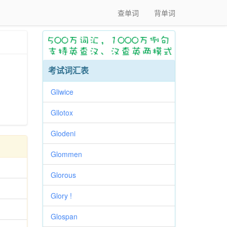
查单词
背单词
考试词汇表
Gliwice
Gllotox
Glodeni
Glommen
Glorous
Glory !
Glospan