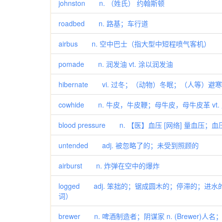
johnston n. （姓氏） 约翰斯顿
roadbed n. 路基；车行道
airbus n. 空中巴士（指大型中短程喷气客机）
pomade n. 润发油 vt. 涂以润发油
hibernate vi. 过冬；（动物）冬眠；（人等）避寒
cowhide n. 牛皮，牛皮鞭；母牛皮，母牛皮革 vt
blood pressure n. 【医】血压 [网络] 量血
untended adj. 被忽略了的；未受到照顾的
airburst n. 炸弹在空中的爆炸
logged adj. 笨拙的；锯成圆木的；停滞的；进
词）
brewer n. 啤酒制造者；阴谋家 n. (Brewer)人名