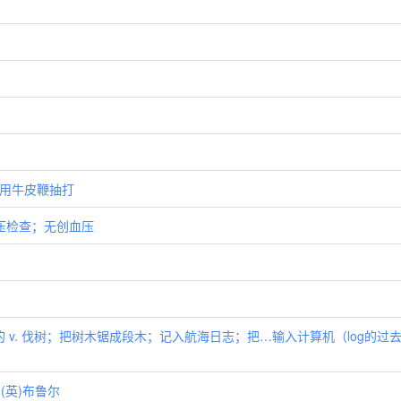
. 用牛皮鞭抽打
压；血压检查；无创血压
水的 v. 伐树；把树木锯成段木；记入航海日志；把…输入计算机（log的过
；(英)布鲁尔