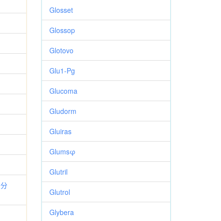
Glosset
Glossop
Glotovo
Glu1-Pg
Glucoma
Gludorm
Gluiras
Glumsφ
Glutril
去分
Glutrol
Glybera