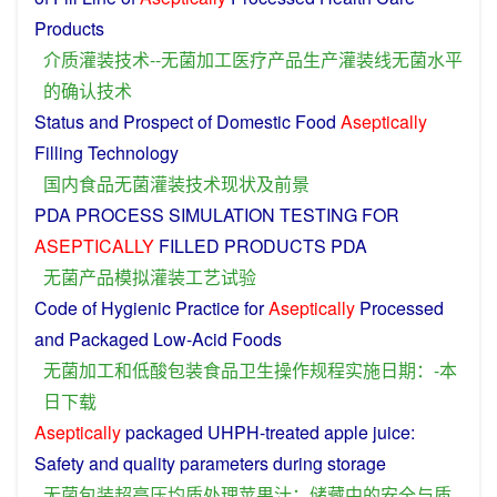
Products
介质
灌装
技术
--
无
菌
加工
医疗
产品
生产
灌装
线
无
菌
水平
的
确认
技术
Status
and
Prospect
of
Domestic
Food
Aseptically
Filling
Technology
国内
食品
无
菌
灌装
技术
现状
及
前景
PDA
PROCESS
SIMULATION
TESTING
FOR
ASEPTICALLY
FILLED
PRODUCTS
PDA
无
菌
产品
模拟
灌装
工艺
试验
Code of
Hygienic
Practice
for
Aseptically
Processed
and
Packaged
Low
-
Acid
Foods
无
菌
加工
和
低
酸
包装
食品
卫生
操作规程实施
日期
：-
本
日
下载
Aseptically
packaged
UHPH-
treated
apple
juice
:
Safety
and
quality
parameters
during
storage
无
菌
包装
超
高压
均
质
处理
苹果
汁
：
储藏
中
的
安全
与
质