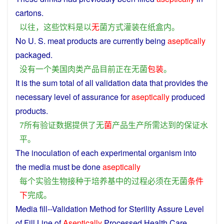
cartons
.
以往
，
这些
饮料
是
以
无
菌
方式
灌装
在
纸盒
内
。
No
U. S.
meat
products
are
currently
being
aseptically
packaged
.
没有
一个
美国
肉类
产品
目前
正在
无
菌
包装
。
It is the sum total
of
all
validation
data
that
provides
the
necessary
level
of
assurance
for
aseptically
produced
products
.
7
所有
验证
数据
提供
了无
菌
产品
生产
所
需
达到
的
保证
水
平
。
The
inoculation
of
each
experimental
organism
into
the
media
must
be
done
aseptically
每个
实验
生物
接种
于
培养基
中
的
过程
必须
在
无
菌
条件
下
完成
。
Media
fill
--
Validation
Method
for
Sterility
Assure
Level
of
Fill
Line
of
Aseptically
Processed
Health Care