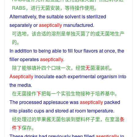
RABS
，
进行
无
菌
安装
，
等待
操作
使用
。
Alternatively,
the
suitable
solvent
is
sterilized
separately
or
aseptically
manufactured
.
可
选
地
，
该
合适
的
溶剂
是
单独
灭菌
了
的
或
无
菌
地
生产
的
。
In
addition
to being
able
to
fill
four
flavors
at
once
, the
filler
operates
aseptically
.
除了
能够
填补
四个
口味
一次
，
经营
无
菌
灌装
机
。
Aseptically
inoculate
each
experimental
organism
into
the
media
.
在
无
菌
操作
下
把
每
一个
实验
生物
接种
于
培养基
中
。
The
processed
applesauce
was
aseptically
packed
into
plastic
cups
and
stored
at
room temperature.
经
处理
过
的
苹果
酱
无
菌
包装
到
塑料
杯子
里
，
在
室温
条
件
下
保存
。
These
drinks
had
previously
been
filled
aseptically
in