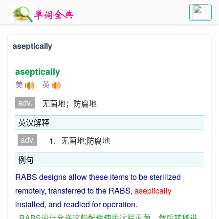
aseptically
aseptically
美
英
adv.
无菌地；防腐地
英汉解释
adv.
1.
无菌地;防腐地
例句
RABS
designs
allow
these
items to be
sterilized
remotely
,
transferred
to the RABS,
aseptically
installed
,
and
readied
for
operation
.
RABS
设计
允许
这些
配件
使用
远程
灭菌
，
然后
转移
进