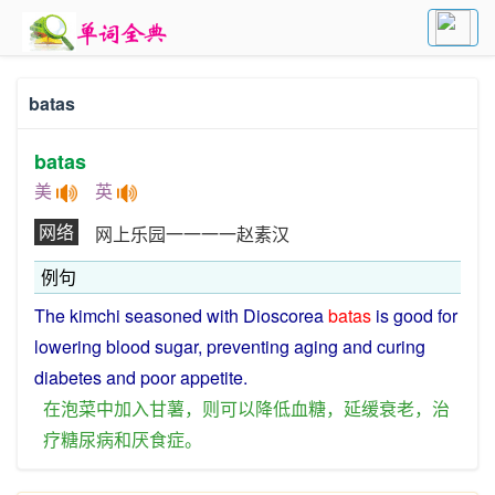
batas
batas
美
英
网络
网上乐园一一一一赵素汉
例句
The
kimchi
seasoned with Dioscorea
batas
is good for
lowering
blood sugar, preventing
aging
and
curing
diabetes
and
poor
appetite
.
在
泡菜
中
加入
甘薯
，
则
可以
降低
血糖
，
延缓
衰老
，
治
疗
糖尿病
和
厌食
症
。