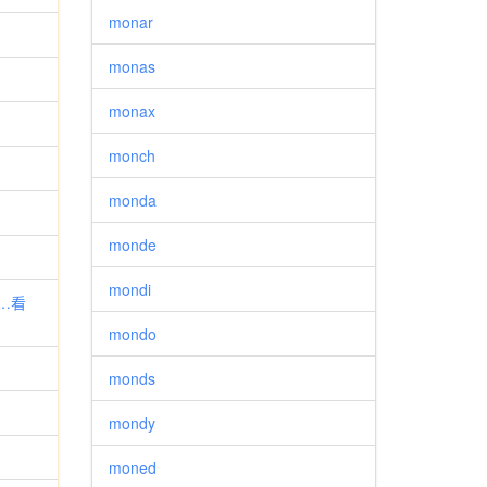
monar
monas
monax
monch
monda
monde
mondi
把…看
mondo
monds
mondy
moned