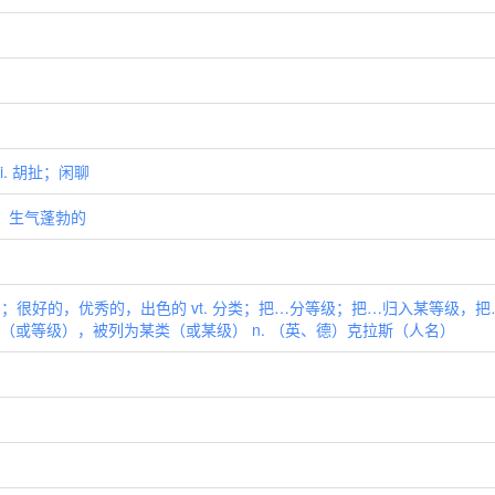
i. 胡扯；闲聊
的；生气蓬勃的
）
 极好的；很好的，优秀的，出色的 vt. 分类；把…分等级；把…归入某等级，
类（或等级），被列为某类（或某级） n. （英、德）克拉斯（人名）