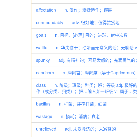
affectation n. 做作；矫揉造作；假装
commendably adv. 很好地；值得赞赏地
goals n. 目标，[心理] 目的；进球，射中次数
waffle n. 华夫饼干；动听而无意义的话；无聊话 v
spunky adj. 有精神的；容易发怒的；充满勇气
capricorn n. 摩羯宫；摩羯座（等于Capricornus
class n. 阶级；班级；种类；班；等级 adj.
作（或分类、归类）；把…编入某一班级 vi. 属于…
bacillus n. 杆菌；芽孢杆菌；细菌
wastage n. 损耗；消瘦；衰老
unrelieved adj. 未受救济的；未减轻的