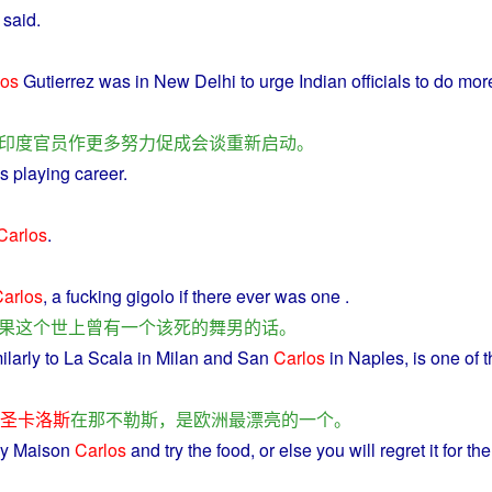
said
.
los
Gutierrez was
in
New
Delhi
to
urge
Indian
officials
to
do
more
印度
官员
作
更多
努力
促成
会谈
重新启动
。
s playing
career
.
Carlos
.
arlos
,
a
fucking
gigolo
if
there
ever
was one .
果
这个
世上
曾
有
一个
该死
的
舞
男
的话
。
ilarly
to La Scala
in
Milan
and
San
Carlos
in
Naples
,
is
one
of
t
圣卡洛斯
在
那不勒斯
，
是
欧洲
最
漂亮
的
一个
。
y
Maison
Carlos
and
try
the
food
,
or
else you
will
regret
it for th