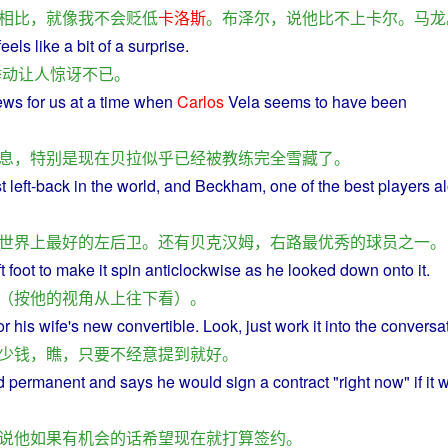
相比
，
就
像
我
不会
贬低
卡洛斯
。
布泽尔
，
说
他
比不上
卡尔
。
马龙
feels
like
a
bit
of
a
surprise
.
举动
让
人
惊讶
不已
。
ews
for
us
at
a
time
when
Carlos
Vela
seems
to
have
been
息
，
特别是
现在
贝拉
似乎
已经
被
教练
完全
雪
藏
了
。
t
left
-
back
in the
world
, and
Beckham
,
one
of the
best
players
al
世界
上
最好
的
左
后卫
。
还
有
贝克汉姆
，
右路
最
优秀
的
球员
之一
。
t
foot
to
make it
spin
anticlockwise
as
he
looked
down onto it.
（
按
他
的
视角
从
上
往下看
）。
or
his
wife
's new
convertible
.
Look
,
just
work
it
into the conversat
少
钱
，
瞧
，
只要
不经意
提到
就
好
。
d
permanent
and
says
he
would
sign
a
contract
"right
now
"
if
it 
说
他
如果
有
机会
的话
希望
现在
就
打算
签约
。