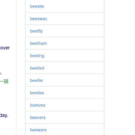
beestie
beeswax
beetfly
beetham
 over
beeting
beetled
e
.
beetler
一
辆
beetles
beetves
oday
.
beevers
beeware