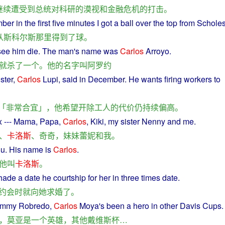
继续
遭受
到
总统
对
科研
的
漠视
和
金融
危机
的
打击
。
mber
in the
first
five
minutes
I
got
a
ball
over the top
from
Scholes
从
斯科尔斯
那里
得到
了
球
。
see
him
die
. The
man
's
name
was
Carlos
Arroyo.
就
杀
了
一个
。
他
的
名字叫
阿罗约
ster
,
Carlos
Lupi,
said
in
December
.
He
wants
firing
workers
to
「
非常
合宜
」，
他
希望
开除
工人
的
代价
仍
持续
偏
高
。
x
---
Mama
,
Papa
,
Carlos
, Kiki, my
sister
Nenny
and
me
.
、
卡洛斯
、
奇奇
，
妹妹
蕾
妮
和
我
。
ou
.
His
name
is
Carlos
.
他
叫
卡洛斯
。
hade
a
date
he
courtship
for
her
in
three
times
date
.
约会
时
就
向
她
求婚
了
。
mmy Robredo,
Carlos
Moya
's been
a
hero
in
other
Davis
Cups
.
，
莫亚
是
一个
英雄
，
其他
戴维斯
杯
…