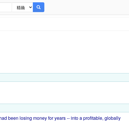
 had been
losing
money for
years
--
into
a
profitable
,
globally