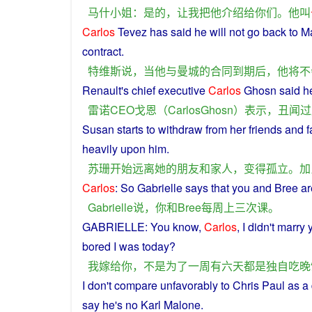
马什
小姐
：
是的
，
让
我
把
他
介绍
给
你们
。
他
叫
Carlos
Tevez
has
said
he
will
not
go
back
to
M
contract
.
特维斯
说
，
当
他
与
曼城
的
合同
到期
后
，
他
将
不
Renault
's chief executive
Carlos
Ghosn
said
h
雷诺
CEO
戈恩
（
CarlosGhosn
）
表示
，
丑闻
过
Susan
starts
to withdraw
from
her
friends
and
f
heavily
upon
him.
苏珊
开始
远离
她
的
朋友
和
家人
，
变得
孤立
。
加
Carlos
: So Gabrielle
says
that
you
and
Bree a
Gabrielle
说
，
你
和
Bree
每周
上
三
次
课
。
GABRIELLE:
You
know
,
Carlos
,
I
didn't
marry
bored
I
was
today
?
我
嫁给
你
，
不是
为了
一
周
有
六
天
都
是
独自
吃
晚
I
don't
compare
unfavorably
to
Chris
Paul
as
a 
say
he
's
no
Karl
Malone.