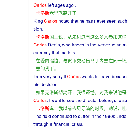
Carlos
left
ages
ago
.
卡洛斯
老
早就
离开
了
。
King
Carlos
noted
that he
has
never
seen
suc
sign
.
卡洛斯
国王
说
，
从未
见过
有
这么
多
人
参加
这样
Carlos
Denis
, who
trades
in
the
Venezuelan m
currency
that
matters
.
在
委内瑞拉
，
与
货币
交易
员
马丁内兹
在
同一
场
要
的
货币
。
I
am
very
sorry
if
Carlos
wants
to
leave
becaus
his
decision
.
如果
克洛斯
想
离开
，
我
很
遗憾
，
对
我
来说
他
是
Carlos
:
I
went
to
see
the
director
before
,
she
sa
卡洛斯
说
：
我
以前
去
见
导演
的
时候
，
她
说
，
哇
The
field
continued
to
suffer
in
the 1990s
unde
through
a
financial
crisis
.