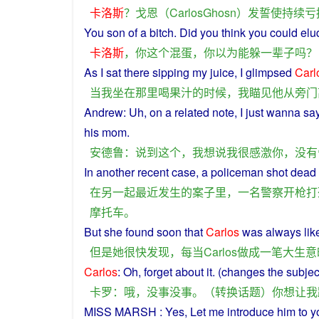
卡洛斯
？
戈恩
（
CarlosGhosn
）
发誓
使
持续
亏
You
son of a
bitch
. Did
you
think
you
could
elu
卡洛斯
，
你
这个
混蛋
，
你
以为
能
躲
一辈子
吗？
As
I
sat
there
sipping my
juice
,
I
glimpsed
Carl
当
我
坐
在
那里
喝
果汁
的
时候
，
我
瞄
见
他
从
旁门
Andrew
: Uh, on a related note,
I
just
wanna
sa
his
mom.
安德鲁
：
说到
这个
，
我
想
说
我
很
感激
你
，
没有
In
another
recent
case
,
a
policeman
shot
dead
在
另
一起
最近
发生
的
案子
里
，
一名
警察
开枪打
摩托车
。
But
she
found
soon
that
Carlos
was
always
lik
但是
她
很快
发现
，
每当
Carlos
做成
一
笔
大
生意
Carlos
:
Oh
, forget about
it
. (changes the
subjec
卡罗
：
哦
，
没事
没事
。（
转换
话题
）
你
想
让
我
MISS
MARSH
:
Yes
,
Let
me
introduce
him
to
y