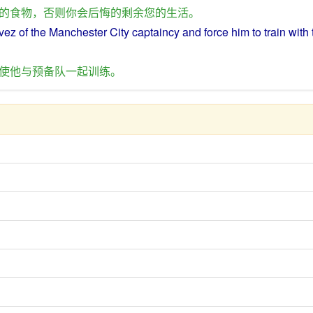
的
食物
，
否则
你
会
后悔
的
剩余
您
的
生活
。
vez
of
the Manchester City
captaincy
and
force
him
to
train
with 
使
他
与
预备队
一起
训练
。
的