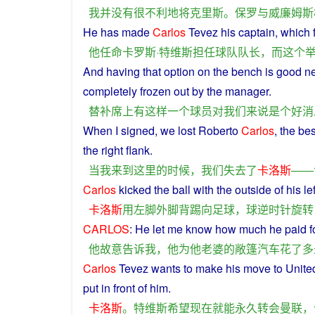
我
并
没有
很
不利
地
将
克里斯
。
保罗
与
威廉姆斯
He
has
made
Carlos
Tevez his
captain
,
which
他
任命
卡罗斯·特维斯
担任
球队
队长
，
而
这个
And
having
that
option
on
the
bench
is
good
n
completely
frozen
out
by the
manager
.
替补
席
上
有
这样
一个
球员
对
我们
来说
是
个
好
消
When
I
signed,
we
lost
Roberto
Carlos
, the
bes
the
right
flank.
当
我
来到
这里
的
时候
，
我们
失去
了
卡洛斯
——
Carlos
kicked
the
ball
with
the
outside
of
his
lef
卡洛斯
用
左
脚
外
脚背
踢
向
足球
，
球
逆时针
旋转
CARLOS
:
He
let
me
know how
much
he
paid
f
他
故意
告诉
我
，
他
为
他
老婆
的
敞篷
汽车
花
了
多
Carlos
Tevez
wants
to
make his move to
Unite
put
in
front of
him
.
卡洛斯
。
特
维
斯
希望
现在
就
能
永久
转会
曼联
，