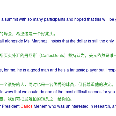
h
a
summit
with so
many
participants
and
hoped
that
this
will
be
的
峰会
，
希望
这
是
一个
好
兆头
。
all
alongside
Ms. Martinez,
insists
that the
dollar
is
still
the
only
所
买卖
外汇
的
丹尼斯
（
CarlosDenis
）
坚持认为
，
美元
依然
是
唯
e,
for
me,
he
is
a
good
man
and he's
a
fantastic
player
but
I
resp
一个
很
好
的
人
，
同时
也是
一名
优秀
的
球员
，
但
我
尊重
他
的
决定
。
id
wow
that
we
could
do
one
of the
most
difficult
scenes
for
you
.
塞
，
我们
可
把
最
难
拍
的
镜头
之一
给
你
拍
。
r
President
Carlos
Menem who was uninterested
in
research
,
a