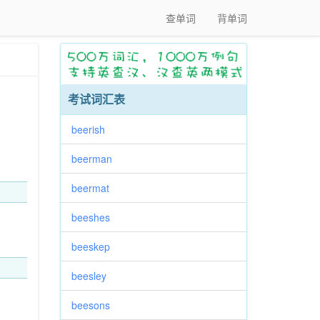
查单词
背单词
考试词汇表
beerish
beerman
beermat
beeshes
beeskep
beesley
beesons