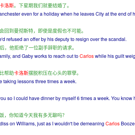
卡洛斯
。
下
星期
我们
就要
结婚
了
。
anchester
even
for a
holiday
when
he
leaves
City
at the end
of
h
会
回到
曼彻斯特
，
即使
是
度假
也
不可能
。
e
'd
refused
an
offer
by his
deputy
to
resign
over the
scandal
.
后
，
他
拒绝
了
一位
副手
辞职
的
请求
。
amily
,
and
Gaby works to
reach
out
to
Carlos
while his
guilt
wei
比
帮助
卡洛斯
摆脱
积压
在
心头
的
罪孽
。
re
taking
lessons
three
times
a
week
.
you
so
I
could
have
dinner
by
myself
6 times
a
week
. You
know
饭
，
你
知道
今天
我
有
多
无聊
吗？
diss on
Williams
,
just
as
I
wouldn't
be
demeaning
Carlos
Boozer