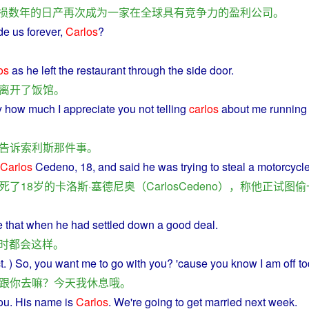
损
数
年
的
日产
再次
成为
一家
在
全球具有
竞争力
的
盈利
公司
。
de us
forever
,
Carlos
?
os
as
he
left
the
restaurant
through
the side door.
离开
了
饭馆
。
y
how much
I
appreciate
you
not
telling
carlos
about
me running
告诉
索利斯
那
件
事
。
Carlos
Cedeno, 18, and
said
he
was
trying
to
steal
a
motorcycl
死
了
18
岁
的
卡洛斯·塞德尼奥（
CarlosCedeno
），
称
他
正
试图
偷
e
that
when
he had settled down
a
good
deal
.
时
都会
这样
。
t
. ) So,
you
want
me
to
go
with
you
? '
cause
you know
I
am
off
t
跟
你
去
嘛
？
今天
我
休息
哦
。
ou
. His
name
is
Carlos
.
We
're
going
to
get
married
next
week
.