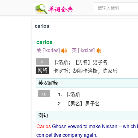
carlos
carlos
美 [ˈkɑrləs]
英 [ˈkɑ:lɔs]
n.
卡洛斯；【男名】男子名
网络
卡罗斯；胡狼卡洛斯；陈家乐
英汉解释
n.
1.
卡洛斯
2.
【男名】男子名
例句
Carlos
Ghosn
vowed
to
make
Nissan
-- which
competitive
company
again
.