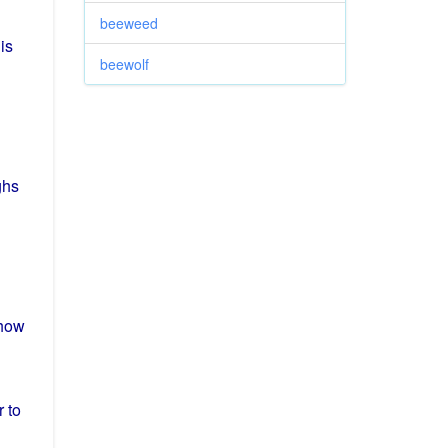
beeweed
is
beewolf
ghs
how
 to