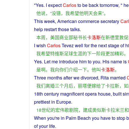
"
Yes
.
I
expect
Carlos
to
be
back
tomorrow
, "
he
他
说
，“
没错
，
我
希望
他
明天
会
来
”。
This
week
,
American
commerce
secretary
Car
help
restart
those
talks
.
本周
，
美国
商业部
秘书长
卡洛斯
在
新德里
敦促
I
wish
Carlos
Tevez well for the
next
stage
of
hi
我
希望
特
维
斯
足球
生涯
的
下
一
阶段
更加
精彩
。
Yes
. Let
me
introduce
him
to
you
. His
name
is
是
啊
。
我
向
你们
介绍一下
。
他
叫
卡洛斯
。
Three
months
after
we
divorced
,
Rita
married
C
我们
离婚
三个
月
后
，
丽塔
便
嫁给
了
卡拉斯
，
如
18th
century
magnificent
opera house,
built
sim
prettiest
in
Europe
.
18世纪
的
宏伟
歌剧院
，
建成
类似
斯卡拉米兰
和
When
you
're
in
Palm Beach
you
have
to
stop
b
of
your
life
.