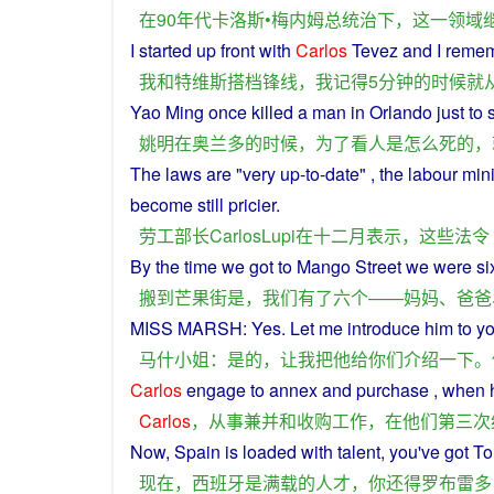
在
90年
代
卡洛斯•梅内姆
总统
治
下
，
这
一
领域
I
started
up
front with
Carlos
Tevez
and
I
reme
我
和
特维斯
搭档
锋线
，
我
记得
5
分钟
的
时候
就
Yao Ming once
killed
a
man
in
Orlando
just
to
姚明
在
奥兰多
的
时候
，
为了
看
人
是
怎么
死
的
，
The
laws
are "
very
up-to-date" , the
labour
mini
become
still
pricier
.
劳工
部长
CarlosLupi
在
十二月
表示
，
这些
法令
By the time
we
got
to
Mango
Street
we
were
si
搬
到
芒果
街
是
，
我们
有
了
六个
——
妈妈
、
爸爸
MISS
MARSH
:
Yes
.
Let
me
introduce
him
to
y
马什
小姐
：
是的
，
让
我
把
他
给
你们
介绍一下
。
Carlos
engage
to
annex
and
purchase
,
when
Carlos
，
从事
兼并
和
收购
工作
，
在
他们
第三
次
Now
,
Spain
is
loaded
with
talent
,
you
've
got
To
现在
，
西班牙
是
满载
的
人才
，
你
还
得
罗布雷多