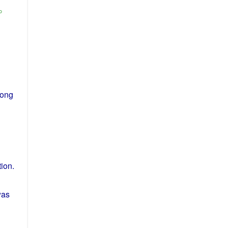
。
ong
ion.
was