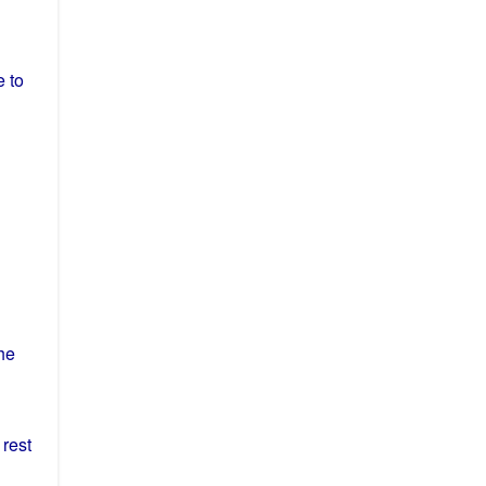
 to
he
e
rest