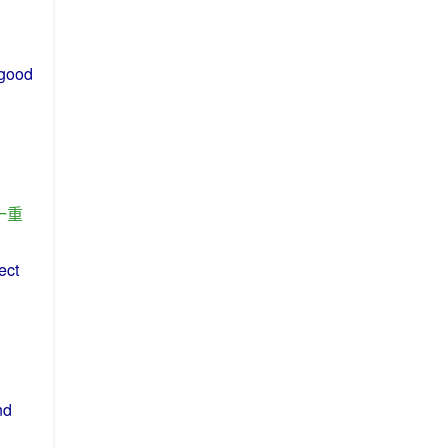
good
一
重
ect
nd