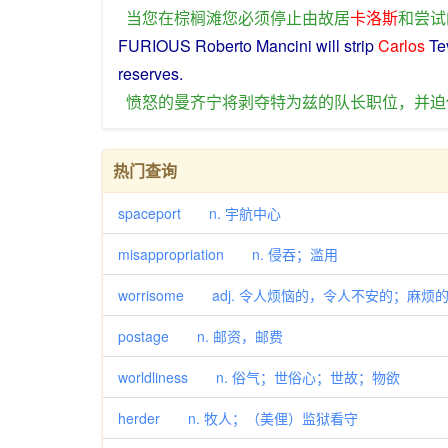
当
您
在
棕榈滩
您
必须
停止
由
故居
卡洛斯
和
尝试
FURIOUS
Roberto Mancini
will
strip
Carlos
Te
reserves
.
愤怒
的
曼齐宁
将
剥夺
特为
兹
的
队长
职位
，
并
迫
热门查询
spaceport n. 宇航中心
misappropriation n. 侵吞；滥用
worrisome adj. 令人烦恼的，令人不安的；麻烦
postage n. 邮资，邮费
worldliness n. 俗气；世俗心；世故；物欲
herder n. 牧人；（美俚）监狱看守