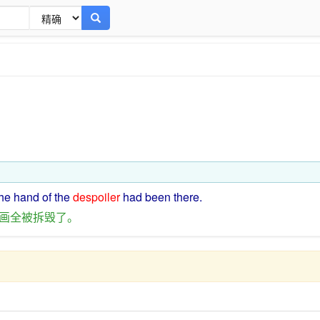
the hand
of
the
despoiler
had
been
there.
画
全
被
拆毁
了
。