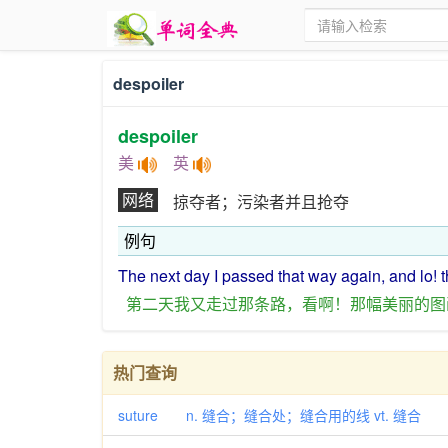
despoiler
despoiler
美
英
网络
掠夺者；污染者并且抢夺
例句
The next
day
I
passed
that
way
again
,
and
lo
! 
第二
天
我
又
走过
那
条
路
，
看
啊
！
那
幅
美丽
的
图
热门查询
suture n. 缝合；缝合处；缝合用的线 vt. 缝合