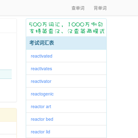
查单词
背单词
考试词汇表
reactivated
reactivates
reactivator
reactogenic
reactor art
reactor bed
reactor lid