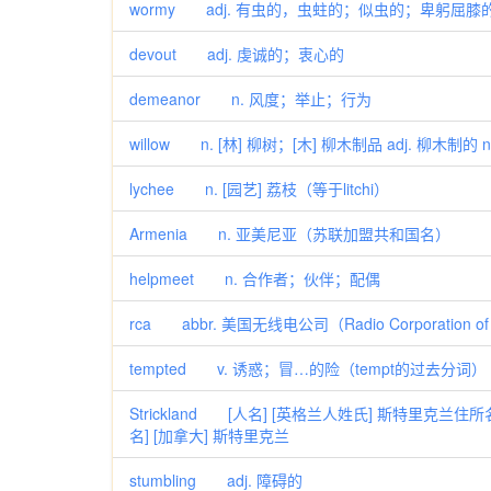
wormy adj. 有虫的，虫蛀的；似虫的；卑躬屈膝
devout adj. 虔诚的；衷心的
demeanor n. 风度；举止；行为
willow n. [林] 柳树；[木] 柳木制品 adj. 柳木制的 
lychee n. [园艺] 荔枝（等于litchi）
Armenia n. 亚美尼亚（苏联加盟共和国名）
helpmeet n. 合作者；伙伴；配偶
rca abbr. 美国无线电公司（Radio Corporation of
tempted v. 诱惑；冒…的险（tempt的过去分词） 
Strickland [人名] [英格兰人姓氏] 斯特里克兰住所名
名] [加拿大] 斯特里克兰
stumbling adj. 障碍的