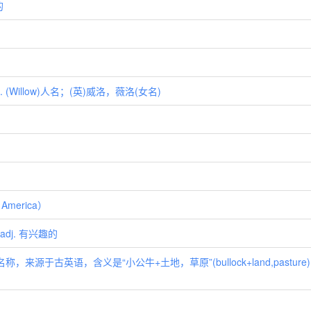
的
n. (Willow)人名；(英)威洛，薇洛(女名)
 America）
adj. 有兴趣的
称，来源于古英语，含义是“小公牛+土地，草原”(bullock+land,pasture);