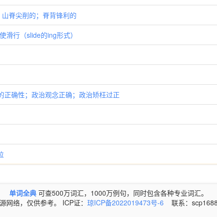
dj. 山脊尖削的；脊背锋利的
；使滑行（slide的ing形式）
网络] 政治上的正确性；政治观念正确；政治矫枉过正
拉
单词全典
可查500万词汇，1000万例句，同时包含各种专业词汇。
源网络，仅供参考。 ICP证：
琼ICP备2022019473号-6
联系：scp1688