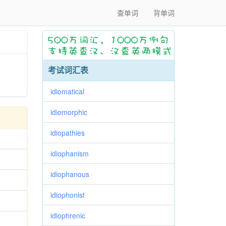
查单词
背单词
考试词汇表
idiomatical
idiomorphic
idiopathies
idiophanism
idiophanous
idiophonist
idiophrenic