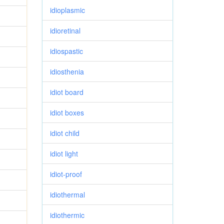
idioplasmic
idioretinal
idiospastic
idiosthenia
idiot board
idiot boxes
idiot child
idiot light
idiot-proof
idiothermal
idiothermic