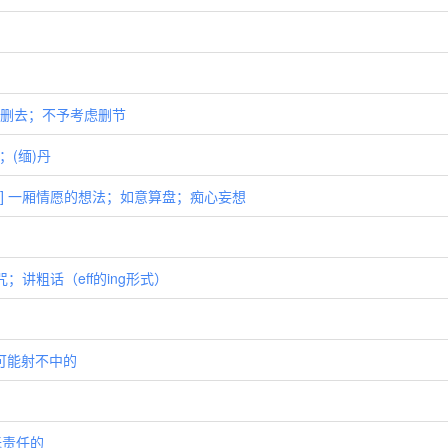
；取消；删去；不予考虑删节
恩；(缅)丹
愿 [网络] 一厢情愿的想法；如意算盘；痴心妄想
. 诅咒；讲粗话（eff的ing形式）
不可能射不中的
；无责任的