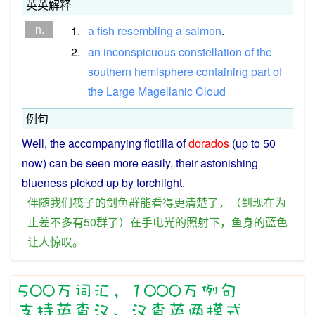
英英解释
n.
1.
a
fish
resembling
a
salmon
.
2.
an
inconspicuous
constellation
of
the
southern
hemisphere
containing
part
of
the
Large
Magellanic
Cloud
例句
Well
, the
accompanying
flotilla
of
dorados
(
up
to
50
now
)
can
be
seen
more
easily, their
astonishing
blueness
picked up by
torchlight
.
伴随
我们
筏子
的
剑
鱼群
能
看
得
更
清楚
了
，（
到
现在为
止
差不多
有
50
群
了
）
在
手
电光
的
照射
下
，
鱼
身
的
蓝色
让
人
惊叹
。