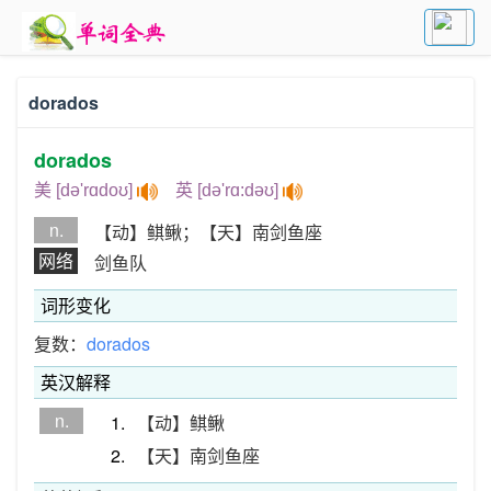
dorados
dorados
美 [də'rɑdoʊ]
英 [də'rɑ:dəʊ]
n.
【动】鲯鳅；【天】南剑鱼座
网络
剑鱼队
词形变化
复数：
dorados
英汉解释
n.
1.
【动】鲯鳅
2.
【天】南剑鱼座