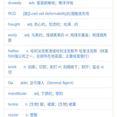
drowsily adv. 昏昏欲睡地；懒洋洋地
RCD [医][=red cell deformability]红细胞变形性
fraught adj. 担心的，忧虑的；充满…的
sooty adj. 乌黑的；煤烟熏黑的 vt. 用煤灰覆盖；用煤烟弄
脏
halifax n. 哈利法克斯港或哈利法克斯市 哈里法克斯（财富
500强公司之一，总部所在地英国；主要经营银行）
snick n. 刻痕；切割；削打 vt. 刻细痕于；割开；猛击 vi.
切
Ga abbr. 总代理人（General Agent）
mandibular adj. 下颌的；颚的
tunica n. [生物] 膜；被膜；[生物] 被囊
rozzer n. 警察