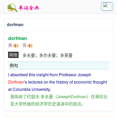
dorfman
dorfman
美
英
网络
多夫曼；多尔夫曼；多芙曼
例句
I
absorbed
this
insight
from
Professor
Joseph
Dorfman
's
lectures
on the
history
of
economic
thought
at
Columbia
University
.
我
吸收
了
约瑟夫·多夫曼（
JosephDorfman
）
在
哥伦比
亚
大学
所
做
的
经济学
历史
演讲
中
的
观点
。