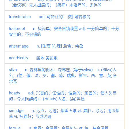
（会议等）无人出席的；（疾病）未治疗的；无伴的
transferable adj. 可转让的；[数] 可转移的
foolproof n. 极简单；安全自锁装置 adj. 十分简单的；十分
安全的；不会错的
afterimage n. [生理][心理] 后像；余象
acerbically 酸地 尖酸地
silva n. 森林里的树木；森林志（等于sylva） n. (Silva)人
名；(德、俄、法、罗、塞、葡、瑞典、斯里、西、意、英)席
尔瓦
heady adj. 兴奋的；任性的；性急的；顽固的；使人头晕
的；令人陶醉的 n. (Heady)人名；(英)黑迪
smudge n. 污点，污迹；烟熏火堆 vt. 弄脏，涂污；用浓烟
熏 vi. 被弄脏；形成污迹
ferrule n. 套圈；金属箍；金属包头 vt. 给…装金属箍