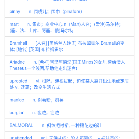
pinny n. 围嘴儿；围巾（pinafore）
mart n. 集市；商业中心 n. (Mart)人名；(爱沙)马尔特；
(塞、法、土库、阿塞、俄)马尔特
Bramhall [人名] [英格兰人姓氏] 布拉姆霍尔 Bramall的变
体; [地名] [英国] 布拉姆霍尔
Ariadne n. [希神]阿里阿德涅(国王Minos的女儿,曾给情人
Theseus一个线团,帮助他走出迷宫)
uprooted vt. 根除，连根拔起；迫使某人离开出生地或定居
处 vi. 迁离；改变生活方式
manioc n. 树薯粉；树薯
burglar n. 夜贼，窃贼
BALMORAL n. 斜纹呢衬裙, 一种镶花边的鞋
unattended adj. 无侍从的；没人照顾的，未被注意的；