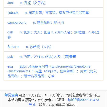
Joni n. 乔妮（女子名）
tieback n. 窗帘系带；窗帘钩；有系带或钩子的帘幕
campground n. 露营场所；野营地
dah n. 长划；大刀；长音 n. (Dah)人名；(阿拉伯、布基)达
赫
Suharto n. 苏哈托（人名）
pub n. 酒馆；客栈 n. (Pub)人名；(匈)普布
esq abbr. 环境征候问卷（Environmental Symptoms
Questionnaire）；先生（esquire，信内尊称）；贝索（箱包
品牌名）；瑞士名表品牌；方差
单词全典
可查500万词汇，1000万例句，同时包含各种专业词汇。
本站内容来源网络，仅供参考。 ICP证：
琼ICP备2022019473
号-6
联系：scp1688@163.com