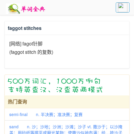
faggot stitches
[网络] fagot针脚
(faggot stitch 的复数)
热门查询
semi-final n. 半决赛；准决赛；复赛
sand n. 沙；沙地；沙洲；沙滩；沙子 vt. 撒沙于；以沙掩
盖；用砂纸等擦平或磨光某物；使撒沙似地布满；给…掺沙子