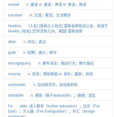
reread n. 重读 vt. 重读；再读 vi. 重读，再读
luxuriate vi. 沉溺；繁茂；生活奢侈
Hoskins [人名] [英格兰人姓氏] 霍斯金斯取自父名，来源于
Hoskin; [地名] [巴布亚新几内、美国] 霍斯金斯
Allah n. 阿拉；真主
guile n. 狡猾；诡计；欺诈
demagoguery n. 散布谣言；煽动行为；群众煽动
revamp n. 改进；换新鞋面 vt. 修补；翻新；修改
autoloader n. 自动装货车，自动装卸机
dishabille n. 便装（等于deshabille）；随便；混乱
Fe abbr. 成人教育（further education）；远东（Far
East）；灭火器（Fire Extinguisher）；外汇（foreign
exchange）