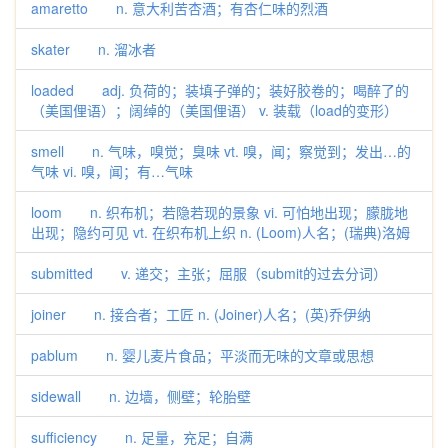
amaretto n. 意大利苦杏酒；有杏仁味的烈酒
skater n. 溜冰者
loaded adj. 负荷的；装填子弹的；装好胶卷的；喝醉了的
（美国俚语）；阔绰的（美国俚语） v. 装载（load的变形）
smell n. 气味，嗅觉；臭味 vt. 嗅，闻；察觉到；发出…的
气味 vi. 嗅，闻；有…气味
loom n. 织布机；若隐若现的景象 vi. 可怕地出现；朦胧地
出现；隐约可见 vt. 在织布机上织 n. (Loom)人名；(瑞典)洛姆
submitted v. 递交；主张；屈服（submit的过去分词）
joiner n. 接合者；工匠 n. (Joiner)人名；(英)乔伊纳
pablum n. 婴儿麦片食品；平淡而无味的文章或思想
sidewall n. 边墙，侧壁；轮胎壁
sufficiency n. 足量，充足；自满