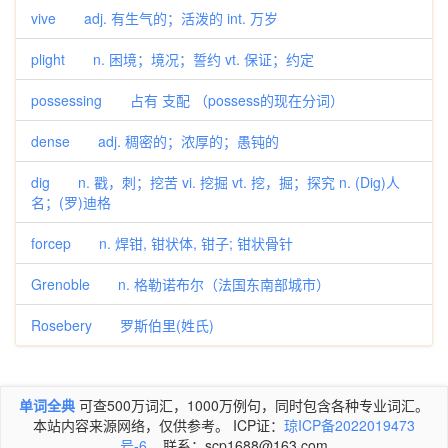
vive adj. 有生气的；活泼的 int. 万岁
plight n. 困境；境况；誓约 vt. 保证；约定
possessing 占有 支配 （possess的现在分词）
dense adj. 稠密的；浓厚的；愚钝的
dig n. 戳，刺；挖苦 vi. 挖掘 vt. 挖，掘；探究 n. (Dig)人
名；(罗)迪格
forcep n. 焊钳, 钳状体, 钳子; 钳状骨针
Grenoble n. 格勒诺布尔（法国东南部城市）
Rosebery 罗斯伯里(姓氏)
单词全典
可查500万词汇，1000万例句，同时包含各种专业词汇。
本站内容来源网络，仅供参考。 ICP证：
琼ICP备2022019473
号-6
联系：scp1688@163.com