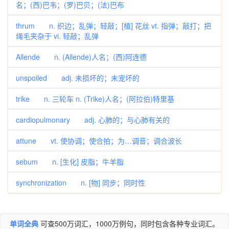
名；(西)巴韦；(罗)巴贝；(法)巴布
thrum n. 织边；乱弹；轻敲；[植] 花丝 vt. 指弹；敲打；把
绳毛夹杂于 vi. 轻敲；乱弹
Allende n. (Allende)人名；(西)阿连德
unspoiled adj. 未损坏的；未宠坏的
trike n. 三轮车 n. (Trike)人名；(阿拉伯)特里基
cardiopulmonary adj. 心肺的；与心肺有关的
attune vt. 使协调；使合拍；为…调音；调合波长
sebum n. [生化] 皮脂；牛羊脂
synchronization n. [物] 同步；同时性
单词全典
可查500万词汇，1000万例句，同时包含各种专业词汇。