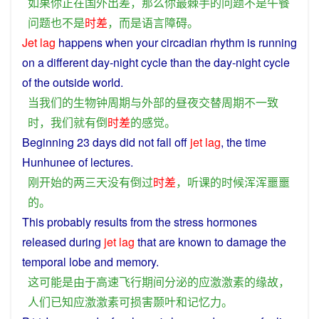
如果
你
正在
国外
出差
，
那么
你
最
棘手
的
问题
不是
午餐
问题
也
不是
时差
，
而是
语言
障碍
。
Jet
lag
happens
when
your
circadian
rhythm
is
running
on a different
day
-
night
cycle
than
the day-
night
cycle
of
the
outside
world.
当
我们
的
生物钟
周期
与
外部
的
昼夜
交替
周期
不一致
时
，
我们
就
有
倒
时差
的
感觉
。
Beginning
23
days
did
not
fall
off
jet
lag
, the
time
Hunhunee
of
lectures
.
刚
开始
的
两三
天
没有
倒
过
时差
，
听课
的
时候
浑浑噩噩
的
。
This
probably
results from the
stress
hormones
released
during
jet
lag
that
are
known
to
damage
the
temporal
lobe
and
memory
.
这
可能
是
由于
高速
飞行
期间
分泌
的
应
激
激素
的
缘故
，
人们
已知
应
激
激素
可
损害
颞
叶
和
记忆力
。