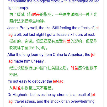
manipulate
the biological clock
with
a
technique
called
light
therapy
.
为了
缓减
飞行
时差
的
影响
，
一些
医生
试图
用
一种
叫
光
照
疗法
来
操纵
生物钟
。
Jason:
Pretty
well
,
thanks
.
Still
feeling the
effects
of
jet
lag
a bit,
but
last
night
I
got at lease
six
hours
of
rest
.
挺
好
的
，
谢谢
。
但是
还
是
有点
受
时差
的
影响
，
但是
昨
晚
我
睡
了
至少
6个
小时
。
After
the
long
journey
from
China
to
America
, the
jet
lag
made
him
uneasy
.
经过
长途
旅行
由
中国
飞往
美国
之后
，
时差
感
令
他
很
不
舒服
。
It's
not
easy
to
get
over
the
jet
-
lag
.
从
时差
中
恢复
过来
不
容易
。
Dr
Magherini
believes
the
syndrome
is
a
result
of
jet
lag
,
travel
stress
,
and
the
shock
of an overwhelming