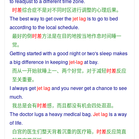
to
readjust
to a
different
time zone.
时差
综合
症
不是
对
不同
时区
进行
调整
的
心理
后果
。
The
best
way
to get
over
the
jet
lag
is
to
go
to
bed
according
to the
local
schedule
.
最好
的
倒
时差
方法
是
在
目的地
按
当地
作息
时间
睡
一
觉
。
Getting
started
with
a
good
night or
two
's
sleep
makes
a
big
difference
in keeping
jet
-
lag
at bay.
而
从
一
开始
就
睡
上
一
、
两个
好
觉
，
对于
减轻
时差
反应
至关重要
。
I
always
get
jet
lag
and
you
never
get
a
chance
to see
much.
我
总是
会
有
时差
感
，
而且
都
没有
机会
四处
逛逛
。
The
doctor
lugs
a
heavy
medical
bag
.
Jet
lag
is
a way
of
life.
白宫
的
医生
们
整天
背着
沉重
的
医疗
箱
，
时差
反应
简直