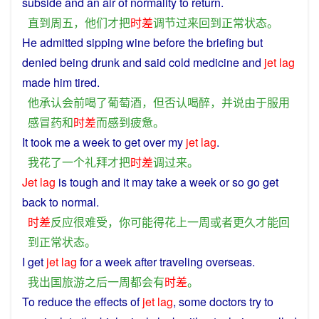
subside
and an
air
of
normality
to
return
.
直到
周五
，
他们
才
把
时差
调节
过来
回到
正常
状态
。
He
admitted
sipping
wine
before the briefing
but
denied
being
drunk
and
said
cold
medicine
and
jet
lag
made
him
tired
.
他
承认
会前
喝
了
葡萄酒
，
但
否认
喝醉
，
并
说
由于
服用
感冒
药
和
时差
而
感到
疲惫
。
It
took
me
a
week
to
get
over
my
jet
lag
.
我
花
了
一个
礼拜
才
把
时差
调
过来
。
Jet
lag
is
tough
and
it
may
take
a
week
or
so
go get
back
to
normal
.
时差
反应
很
难受
，
你
可能
得
花
上
一
周
或者
更
久
才能
回
到
正常
状态
。
I
get
jet
lag
for
a
week
after
traveling
overseas
.
我
出国
旅游
之后
一
周
都会
有
时差
。
To
reduce the
effects
of
jet
lag
,
some
doctors
try
to