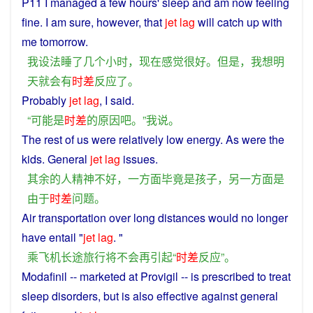
P11
I
managed
a
few
hours
'
sleep
and am
now
feeling
fine
.
I
am sure,
however
, that
jet
lag
will
catch
up
with
me
tomorrow
.
我
设法
睡
了
几个
小时
，
现在
感觉
很
好
。
但是
，
我
想
明
天
就会
有
时差
反应
了
。
Probably
jet
lag
,
I
said
.
“
可能
是
时差
的
原因
吧
。”
我
说
。
The
rest
of us
were
relatively low
energy
.
As
were the
kids
. General
jet
lag
issues
.
其余
的
人
精神
不好
，
一方面
毕竟
是
孩子
，
另一方面
是
由于
时差
问题
。
Air
transportation over
long
distances
would
no
longer
have
entail
"
jet
lag
. "
乘
飞机
长途
旅行
将
不会
再
引起
“
时差
反应
”。
Modafinil
--
marketed
at Provigil --
is
prescribed
to
treat
sleep
disorders
,
but
is
also
effective
against
general