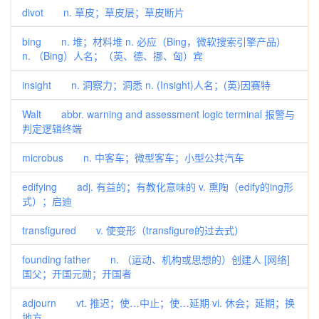
divot n. 草皮；草皮层；草皮断片
bing n. 堆；材料堆 n. 必应（Bing，微软搜索引擎产品）
n. （Bing）人名；（英、德、挪、匈）宾
insight n. 洞察力；洞悉 n. (Insight)人名；(英)因赛特
Walt abbr. warning and assessment logic terminal 报警与
判定逻辑终端
microbus n. 中客车；微型客车；小型公共汽车
edifying adj. 有益的；有教化意味的 v. 熏陶（edify的ing形
式）；启迪
transfigured v. 使变形（transfigure的过去式）
founding father n. （运动、机构或思想的）创建人 [网络]
国父；开国元勋；开国者
adjourn vt. 推迟；使…中止；使…延期 vi. 休会；延期；换
地方