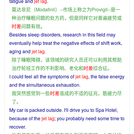
fatigue
and
jet
lag
.
莫达非
尼
（
Modafinil
）--
市场
上
称之为
Provigil--
是
一
种
治疗
睡眠
问题
的
处方药
，
但是
同样
它
对
普遍
疲劳
或
时差
问题
有效
。
Besides
sleep
disorders
,
research
in
this
field
may
eventually
help
treat
the
negative
effects
of
shift
work
,
aging
and
jet
lag
.
除了
睡眠
障碍
，
该
领域
的
研究
人员
还
可以
利用
其
帮助
治疗
轮班
工作
的
不利
影响
、
老化
和
时差
综合
征
。
I
could
feel
all the
symptoms
of
jet
lag
, the
false
energy
and the simultaneous
exhaustion
.
我
突然
感觉
到
一些
时差
造成
的
不适
的
征兆
，
筋疲力尽
了
。
My
car
is
packed
outside
. I'll
drive
you
to
Spa
Hotel
,
because
of
the
jet
lag
;
you
probably
need
some
time
to
recover
.