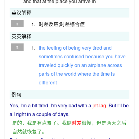
and that at the place you arrive in
英汉解释
n.
1.
时差反应;时差综合症
英英解释
n.
1.
the
feeling
of
being
very
tired
and
sometimes
confused
because
you
have
traveled
quickly
on
an
airplane
across
parts
of
the
world
where
the
time
is
different
例句
Yes
,
I
'm a bit
tired
.
I
'm
very
bad with
a
jet
-
lag
.
But
I'll
be
all
right
in
a
couple
of
days
.
是的
，
我
是
有点
累了
。
我
倒
时差
很
慢
，
但是
两
天
之后
自然
就
恢复
了
。