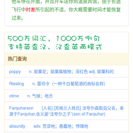
他
车
停
在
外面
，
并且
开车送
你
到
温泉
宾馆
，
由于
长途
飞行
中
时差
所
引起
的
不适
，
你
大概
需要
时间
才能
恢复
过来
。
热门查询
poppy n. 罂粟花；罂粟属植物；深红色 adj. 罂粟科的
Riesling n. 雷司令（一种干白葡萄酒的商标名称）
clime n. 气候；地方
Farquharson [人名] [苏格兰人姓氏] 法夸尔森取自父名，来
源于Farquhar,含义是“法夸尔之子”(son of Farquhar)
absurdly adv. 荒谬地；愚蠢地；悖理地