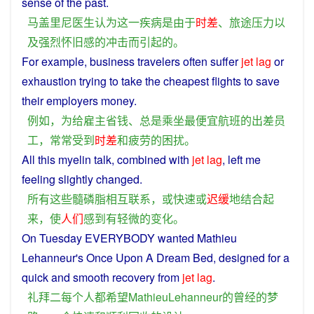
sense
of the
past
.
马盖里尼
医生
认为
这
一
疾病
是
由于
时差
、
旅途
压力
以
及
强烈
怀旧
感
的
冲击
而
引起
的
。
For
example
, business travelers
often
suffer
jet
lag
or
exhaustion
trying
to
take
the
cheapest
flights
to
save
their
employers
money
.
例如
，
为
给
雇主
省钱
、
总是
乘坐
最
便宜
航班
的
出差
员
工
，
常常
受到
时差
和
疲劳
的
困扰
。
All
this
myelin
talk,
combined
with
jet
lag
,
left
me
feeling
slightly
changed
.
所有
这些
髓磷脂
相互
联系
，
或
快速
或
迟缓
地
结合起
来
，
使
人们
感到
有
轻微
的
变化
。
On Tuesday
EVERYBODY
wanted
Mathieu
Lehanneur's
Once
Upon
A
Dream
Bed,
designed
for
a
quick
and
smooth
recovery
from
jet
lag
.
礼拜
二
每个人
都
希望
MathieuLehanneur
的
曾经
的
梦