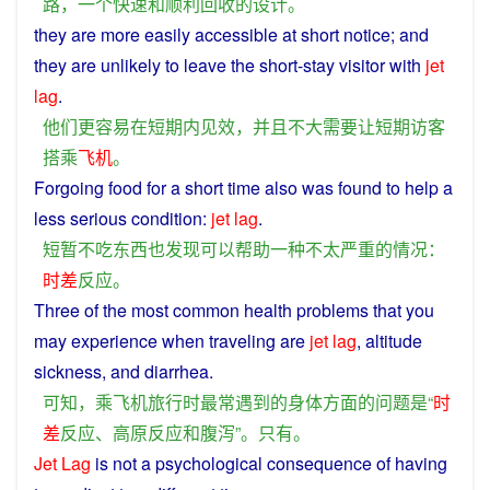
路
，
一个
快速
和
顺利
回收
的
设计
。
they
are
more
easily accessible
at
short
notice; and
they
are unlikely to leave the short-stay
visitor
with
jet
lag
.
他们
更
容易
在
短期
内
见效
，
并且
不大
需要
让
短期
访客
搭乘
飞机
。
Forgoing
food
for
a
short
time
also
was
found
to
help
a
less
serious
condition
:
jet
lag
.
短暂
不
吃
东西
也
发现
可以
帮助
一种
不
太
严重
的
情况
：
时差
反应
。
Three
of
the
most
common
health
problems
that you
may
experience
when
traveling
are
jet
lag
,
altitude
sickness,
and
diarrhea
.
可知
，
乘
飞机
旅行
时
最
常
遇到
的
身体
方面
的
问题
是
“
时
差
反应
、
高原
反应
和
腹泻
”。
只有
。
Jet
Lag
is
not
a
psychological
consequence
of
having