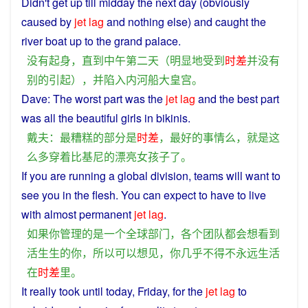
Didn't get up
till
midday
the next
day
(
obviously
caused
by
jet
lag
and
nothing
else
)
and
caught
the
river
boat
up
to the
grand
palace
.
没有
起身
，
直到
中午
第二
天
（
明显
地
受到
时差
并
没有
别的
引起
），
并
陷入
内河
船
大
皇宫
。
Dave
: The
worst
part
was
the
jet
lag
and
the
best
part
was
all
the
beautiful
girls
in
bikinis
.
戴夫
：
最
糟糕
的
部分
是
时差
，
最好
的
事情
么
，
就是
这
么
多
穿着
比基尼
的
漂亮
女孩子
了
。
If
you
are
running
a
global
division
,
teams
will
want
to
see
you
in
the
flesh
. You
can
expect
to
have
to
live
with
almost
permanent
jet
lag
.
如果
你
管理
的
是
一个
全球
部门
，
各个
团队
都会
想
看到
活生生
的
你
，
所以
可以
想见
，
你
几乎
不得不
永远
生活
在
时差
里
。
It really
took
until
today,
Friday
, for the
jet
lag
to