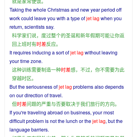
就是
家常便饭
。
Taking the
whole
Christmas
and
new
year
period off
work
could
leave
you
with a type
of
jet
lag
when
you
return
,
scientists
say
.
科学家们
说
，
度过
整个
的
圣诞
和
新年
假期
可能
让
你
返
回
上班
时
有
时差
反应
。
It
requires
inducing
a
sort
of
jet
lag
without
leaving
your
time zone.
这种
训练
需要
制造
一种
时差
感
，
不过
，
你
不
需要
为此
穿越
时区
。
But
the
seriousness
of
jet
lag
problems
also
depends
on
our
direction
of
travel
.
但
时差
问题
的
严重
与否
要
取决于
我们
旅行
的
方向
。
If
you
're
traveling
abroad
on
business
, your
most
difficult
problem
is
not
the
lunch
or
the
jet
lag
,
but
the
language
barriers
.