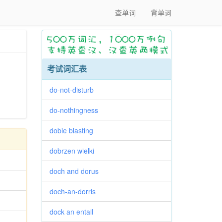
查单词
背单词
考试词汇表
do-not-disturb
do-nothingness
dobie blasting
dobrzen wielki
doch and dorus
doch-an-dorris
dock an entail