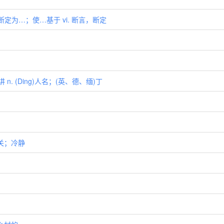
t. 断定为…；使…基于 vi. 断言，断定
讲 n. (Ding)人名；(英、德、缅)丁
无关；冷静