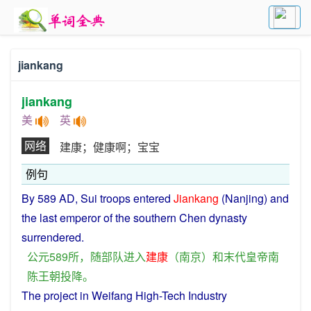
jiankang
jiankang
美
英
网络
建康；健康啊；宝宝
例句
By
589
AD
, Sui
troops
entered
Jiankang
(
Nanjing
)
and
the
last
emperor
of the
southern
Chen
dynasty
surrendered
.
公元
589
所
，
随
部队
进入
建康
（
南京
）
和
末代
皇帝
南
陈
王朝
投降
。
The
project
in
Weifang
High
-
Tech
Industry