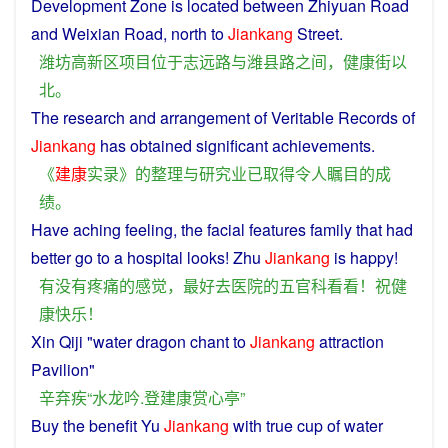
Development Zone is located
between
Zhiyuan
Road
and Weixian
Road
,
north
to
Jiankang
Street
.
潍坊
高
新区
项目
位
于志远
路
与
潍县
路
之间
，
健康
街
以
北
。
The
research
and
arrangement
of Veritable
Records
of
Jiankang
has
obtained
significant
achievements
.
《
建康
实录
》
的
整理
与
研究
业已
取得
令人
瞩目
的
成
绩
。
Have
aching
feeling
,
the
facial
features
family
that had
better
go
to
a
hospital
looks! Zhu
Jiankang
is
happy
!
有没有
疼痛
的
感觉
，
最好
去
医院
的
五官
科
看看
！
祝
健
康
快乐
！
Xin
Qiji
"
water
dragon
chant
to
Jiankang
attraction
Pavilion
"
辛弃疾
“
水龙
吟
.
登
建
康
赏
心
亭
”
Buy
the
benefit
Yu
Jiankang
with
true
cup
of
water