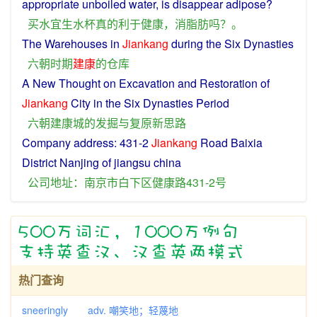
appropriate unboiled
water
, is disappear
adipose
?
买
水
宜
生水
杯
真
的
利于
健康
，
消
脂肪
吗？。
The
Warehouses
in
Jiankang
during
the Six
Dynasties
六朝
时期
建康
的
仓库
A
New
Thought
on
Excavation
and
Restoration
of
Jiankang
City
in the Six
Dynasties
Period
六朝
建
康
城
的
发掘
与
复原
新
思路
Company
address
: 431-2
Jiankang
Road
Baixia
District
Nanjing
of jiangsu china
公司
地址
：
南京市
白下区
健康
路
431-2
号
热门查询
sneeringly adv. 嘲笑地；轻蔑地