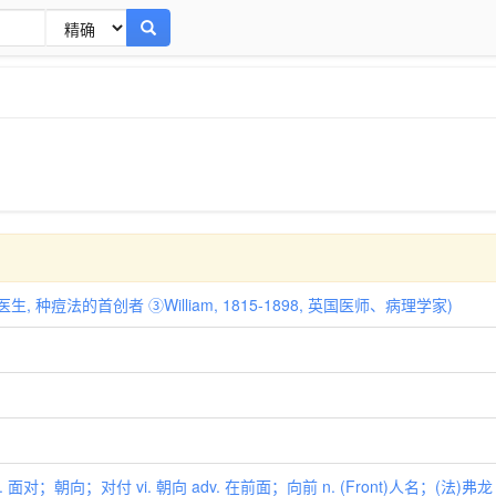
国医生, 种痘法的首创者 ③William, 1815-1898, 英国医师、病理学家)
 面对；朝向；对付 vi. 朝向 adv. 在前面；向前 n. (Front)人名；(法)弗龙