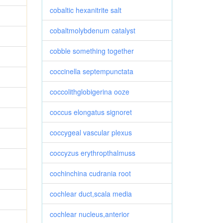
cobaltic hexanitrite salt
cobaltmolybdenum catalyst
cobble something together
coccinella septempunctata
coccolithglobigerina ooze
coccus elongatus signoret
coccygeal vascular plexus
coccyzus erythropthalmuss
cochinchina cudrania root
cochlear duct,scala media
cochlear nucleus,anterior