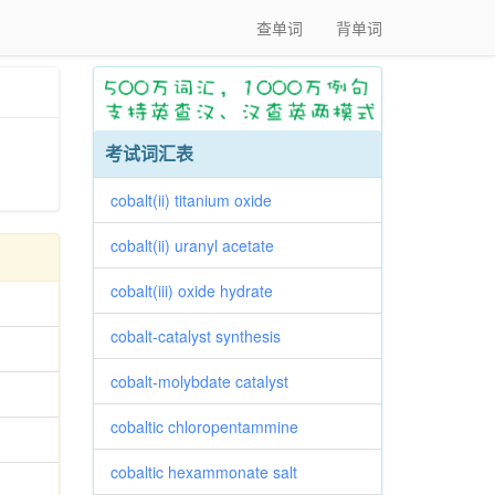
查单词
背单词
考试词汇表
cobalt(ii) titanium oxide
cobalt(ii) uranyl acetate
cobalt(iii) oxide hydrate
cobalt-catalyst synthesis
cobalt-molybdate catalyst
cobaltic chloropentammine
cobaltic hexammonate salt