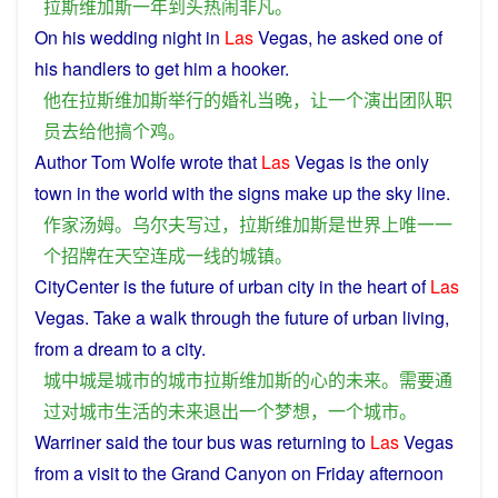
拉斯维加斯
一年到头
热闹
非凡
。
On his
wedding
night
in
Las
Vegas
,
he
asked
one
of
his handlers
to
get
him
a
hooker.
他
在
拉斯维加斯
举行
的
婚礼
当晚
，
让
一个
演出
团队
职
员
去给
他
搞
个
鸡
。
Author
Tom
Wolfe
wrote
that
Las
Vegas
is
the
only
town
in
the
world
with the
signs
make
up the
sky
line
.
作家
汤姆
。
乌尔夫
写
过
，
拉斯维加斯
是
世界
上
唯一
一
个
招牌
在
天空
连
成
一线
的
城镇
。
CityCenter is the
future
of
urban
city
in the
heart
of
Las
Vegas
.
Take
a
walk
through
the
future
of
urban
living
,
from
a
dream
to
a
city
.
城中城
是
城市
的
城市
拉斯维加斯
的
心
的
未来
。
需要
通
过
对
城市
生活
的
未来
退出
一个
梦想
，
一个
城市
。
Warriner said the
tour
bus
was
returning
to
Las
Vegas
from
a
visit
to the Grand
Canyon
on
Friday
afternoon