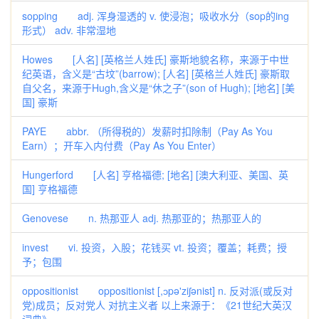
sopping adj. 浑身湿透的 v. 使浸泡；吸收水分（sop的ing
形式） adv. 非常湿地
Howes [人名] [英格兰人姓氏] 豪斯地貌名称，来源于中世
纪英语，含义是“古坟”(barrow); [人名] [英格兰人姓氏] 豪斯取
自父名，来源于Hugh,含义是“休之子”(son of Hugh); [地名] [美
国] 豪斯
PAYE abbr. （所得税的）发薪时扣除制（Pay As You
Earn）；开车入内付费（Pay As You Enter）
Hungerford [人名] 亨格福德; [地名] [澳大利亚、美国、英
国] 亨格福德
Genovese n. 热那亚人 adj. 热那亚的；热那亚人的
invest vi. 投资，入股；花钱买 vt. 投资；覆盖；耗费；授
予；包围
oppositionist oppositionist [,ɔpə'ziʃənist] n. 反对派(或反对
党)成员；反对党人 对抗主义者 以上来源于：《21世纪大英汉