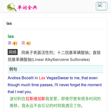
las
las
美
英
网络
阴离子表面活性剂；十二烷基苯磺酸钠；直链
烷基苯磺酸钠(Linear Alkylbenzene Sulfonates)
例句
Andrea Bocelli
in
Las
VegasSwear to me, that
even
though
much
time
passes
,
I
'll
never
forget
the
moment
that
I
met
you
.
波切利
在
拉斯维加斯
我
发誓
，
即使
尽管
有
很多
时间
的
推移
，
我
永远不会
忘记
的
时刻
我
遇见
了
你
。