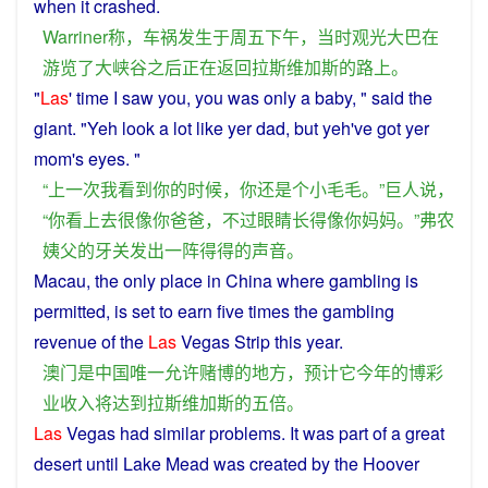
when
it
crashed
.
Warriner
称
，
车祸
发生
于
周五
下午
，
当时
观光
大巴
在
游览
了
大峡谷
之后
正在
返回
拉斯维加斯
的
路上
。
"
Las
'
time
I
saw
you
, you
was
only
a
baby
, "
said
the
giant
. "Yeh
look
a
lot
like
yer
dad
,
but
yeh've
got
yer
mom
's
eyes
. "
“
上
一次
我
看到
你
的
时候
，
你
还
是
个
小
毛毛
。”
巨人
说
，
“
你
看上去
很
像
你
爸爸
，
不过
眼睛
长
得
像
你
妈妈
。”
弗农
姨父
的
牙关
发出
一阵
得
得
的
声音
。
Macau
, the
only
place
in
China
where
gambling
is
permitted
,
is
set
to
earn
five
times
the
gambling
revenue
of
the
Las
Vegas
Strip this
year
.
澳门
是
中国
唯一
允许
赌博
的
地方
，
预计
它
今年
的
博彩
业
收入
将
达到
拉斯维加斯
的
五
倍
。
Las
Vegas
had
similar
problems
. It
was
part
of
a
great
desert
until
Lake
Mead was
created
by the Hoover