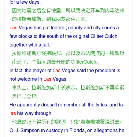
for a few
days
.
因为
地震
之后
会
有
馀
震
，
所以
我
决定
开车
到
内华达州
的
拉斯韦加斯
，
到
我
朋友
那
住
几天
。
Las
Vegas
has
put
federal
,
county
and
city
courts
a
few
blocks
to
the
south
of
the original Glitter Gulch,
together with a
jail
.
拉斯维加斯
已经
把
联邦
、
郡
以及
市
法院
连同
一
所
监狱
南
迁
了
几个
街区
到
最
开始
的
GlitterGulch
。
In
fact
, the
mayor
of
Las
Vegas
said
the
president
is
not
welcome
in
Las
Vegas.
事实上
，
拉斯维加斯
市长
表示
，
拉斯维加斯
不再
欢迎
奥巴马
总统
。
He
apparently
doesn't
remember
all
the
lyrics
, and
la
-
las
his way
through
.
他
显然
记
不得
所有
的
歌词
，
只好
啦啦啦
地
蒙混
过去
。
O. J.
Simpson
in
custody in
Florida
, on allegations
he