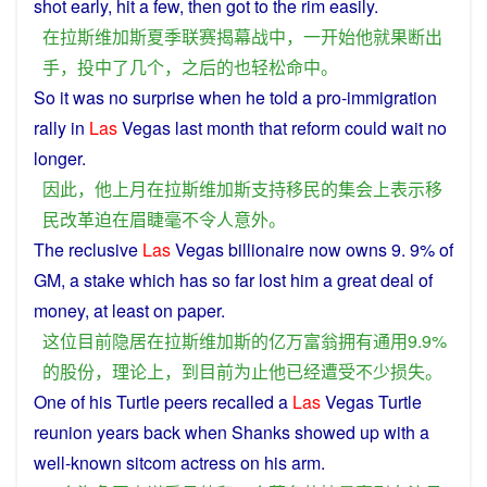
shot
early,
hit
a
few
,
then
got
to
the rim
easily
.
在
拉斯维加斯
夏季
联赛
揭幕
战
中
，
一
开始
他
就
果断
出
手
，
投
中
了
几个
，
之后
的
也
轻松
命中
。
So
it was
no
surprise
when
he
told a pro-immigration
rally
in
Las
Vegas
last month
that
reform
could wait no
longer.
因此
，
他
上月
在
拉斯维加斯
支持
移民
的
集会
上
表示
移
民
改革
迫在眉睫
毫不
令人
意外
。
The
reclusive
Las
Vegas
billionaire
now
owns
9. 9%
of
GM, a
stake
which
has
so
far
lost
him
a great
deal
of
money,
at
least on
paper
.
这位
目前
隐居
在
拉斯维加斯
的
亿万富翁
拥有
通用
9.9%
的
股份
，
理论上
，
到
目前
为止
他
已经
遭受
不少
损失
。
One of
his
Turtle
peers
recalled
a
Las
Vegas
Turtle
reunion
years back
when
Shanks
showed
up
with
a
well-known
sitcom
actress
on his
arm
.