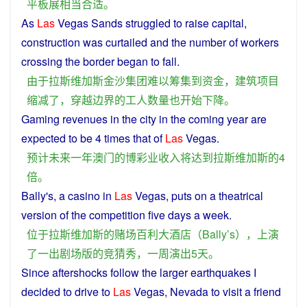
平板
展
相当
合适
。
As
Las
Vegas
Sands
struggled
to
raise
capital
,
construction
was
curtailed
and the
number
of
workers
crossing
the
border
began
to
fall
.
由于
拉斯维加斯
金沙
集团
难以
筹集
到
资金
，
建筑
项目
缩减
了
，
穿越
边界
的
工人
数量
也
开始
下降
。
Gaming
revenues
in the city in the
coming
year
are
expected
to
be
4
times
that
of
Las
Vegas
.
预计
未来
一
年
澳门
的
博彩
业
收入
将
达到
拉斯维加斯
的
4
倍
。
Bally's,
a
casino
in
Las
Vegas
,
puts
on
a
theatrical
version
of the
competition
five
days
a
week
.
位于
拉斯维加斯
的
赌场
百
利
大
酒店
（
Bally
’
s
），
上演
了
一
出
剧场
版
的
竞猜
秀
，
一
周
演出
5
天
。
Since
aftershocks
follow
the
larger
earthquakes
I
decided
to
drive
to
Las
Vegas,
Nevada
to visit
a
friend