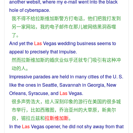
another
websit,
where
my e-mail went into the black
hole
of
cyberspace
.
我
不得不
给
拉斯维加斯
警方
打电话
，
他们
把
我
打发
到
另
一家
网站
，
我
的
电子邮件
在
那儿
被
网络
黑洞
吞噬
了
。
And
yet
the
Las
Vegas
wedding
business
seems
to
appeal
to precisely
that
impulse
.
然而
拉斯维加斯
的
婚庆
业
似乎
还
就
专门
吸引
有
这种
冲
动
的
人
。
Impressive
parades
are
held
in
many
cities
of the U. S.
like
the
ones
in
Seattle
, Savannah
in
Georgia, New
Orleans, Syracuse, and
Las
Vegas
.
很多
声势浩大
，
给
人
深刻
印象
的
游行
在
美国
的
很多
城
市
举行
，
比如
西雅图
，
乔治亚州
的
大草原
，
新奥尔
良
，
锡拉丘兹
和
拉斯维加斯
。
In
the
Las
Vegas
opener
,
he
did
not
shy
away
from that