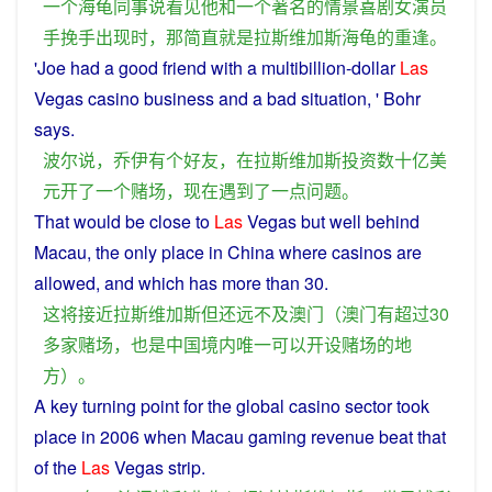
一个
海龟
同事
说
看见
他
和
一个
著名
的
情景喜剧
女演员
手挽手
出现
时
，
那
简直
就是
拉斯维加斯
海龟
的
重逢
。
'
Joe
had
a
good friend with
a
multibillion-
dollar
Las
Vegas
casino
business and
a
bad
situation
, '
Bohr
says
.
波尔
说
，
乔伊
有
个
好友
，
在
拉斯维加斯
投资
数十亿
美
元
开
了
一个
赌场
，
现在
遇到
了
一点
问题
。
That
would
be
close
to
Las
Vegas
but
well
behind
Macau
, the
only
place
in
China
where
casinos
are
allowed
, and
which
has
more than 30.
这
将
接近
拉斯维加斯
但
还
远
不及
澳门
（
澳门
有
超过
30
多家
赌场
，
也是
中国境内
唯一
可以
开设
赌场
的
地
方
）。
A
key
turning
point for the
global
casino
sector
took
place
in 2006 when
Macau
gaming
revenue
beat
that
of the
Las
Vegas
strip.