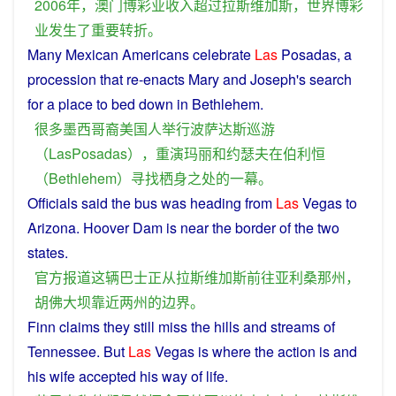
2006年，
澳门
博彩
业
收入
超过
拉斯维加斯
，
世界
博彩
业
发生
了
重要
转折
。
Many
Mexican
Americans
celebrate
Las
Posadas
,
a
procession
that re-enacts
Mary
and
Joseph
's
search
for
a
place
to bed down
in
Bethlehem.
很多
墨西哥
裔
美国人
举行
波萨达斯
巡游
（
LasPosadas
），
重演
玛丽
和
约瑟夫
在
伯
利恒
（
Bethlehem
）
寻找
栖身
之
处
的
一
幕
。
Officials
said
the
bus
was
heading
from
Las
Vegas
to
Arizona. Hoover
Dam
is
near
the
border
of
the
two
states
.
官方
报道
这
辆巴士
正
从
拉斯维加斯
前往
亚利桑那州
，
胡
佛
大坝
靠近
两
州
的
边界
。
Finn
claims
they
still
miss
the hills
and
streams
of
Tennessee
.
But
Las
Vegas
is
where the action is and
his
wife
accepted
his
way
of life.