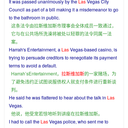
It
was
passed
unanimously
by
the
Las
Vegas City
Council
as
part
of
a
bill
making it
a
misdemeanor
to go
to the
bathroom
in
public
.
这
条
法令
由
拉斯维加斯市
理事会
全体
成员
一致
通过
，
它
与
在
公共场所
洗澡
将
被
处以
轻罪
的
法令
同
属
一
法
案
。
Harrah's Entertainment,
a
Las
Vegas-based
casino
,
is
trying
to
persuade
creditors
to
renegotiate
its
payment
terms
to
avoid
a
default
.
Harrah
’
sEntertainment
，
拉斯维加斯
的
一
家
赌场
，
为
了
避免
违约
正
试图
说服
债权人
就
支付
条件
进行
重新
谈
判
。
He
said
he
was
flattered
to
hear
about the
talk
in
Las
Vegas
.
他
说
，
他
受宠若惊
地
听到
讲座
在
拉斯维加斯
。
I
had
to
call
the
Las
Vegas
police
,
who
sent
me
to