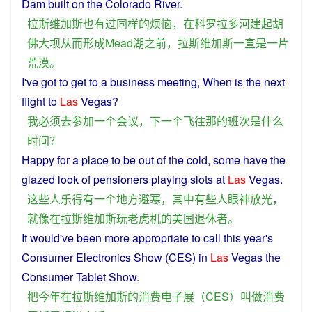
Dam
built
on
the Colorado River.
拉斯维加斯
也
有
过
同样
的
烦恼
，
在
科罗拉多河
建起
胡
佛
大坝
从而
形成
Mead
湖
之前
，
拉斯维加斯
一直
是
一片
荒漠
。
I
've
got
to
get to
a
business
meeting
,
When
is
the
next
flight
to
Las
Vegas?
我
必须
去
参加
一个
会议
，
下一个
飞往
那
的
班次
是
什么
时间
？
Happy
for
a
place
to be
out
of
the
cold
,
some
have
the
glazed
look
of
pensioners
playing
slots
at
Las
Vegas
.
这些
人
乐得
有
一个
地方
避
寒
，
其中
有些
人
眼神
放光
，
就
像
在
拉斯维加斯
玩
老虎机
的
美国
退休者
。
It would've
been
more
appropriate
to
call
this
year
's
Consumer
Electronics
Show
(CES)
in
Las
Vegas
the
Consumer
Tablet
Show
.
把
今年
在
拉斯维加斯
的
消费
电子
展
（
CES
）
叫做
消费