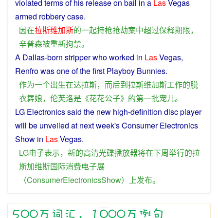
violated
terms
of his release
on
bail in a
Las
Vegas
armed
robbery
case
.
因
在
拉斯维加斯
的
一起
持枪
抢劫
案
中
超过
保释
期限
，
辛普森
被
重新
拘禁
。
A
Dallas
-
born
stripper
who
worked
in
Las
Vegas
,
Renfro
was
one
of
the
first
Playboy
Bunnies.
作为
一个
出生
在
达拉斯
，
而后
到
拉斯维加斯
工作
的
脱
衣舞
娘
，
伦
芙
洛
是
《
花花公子
》
的
第一批
宠儿
。
LG
Electronics
said
the
new
high-definition
disc
player
will
be
unveiled
at next week's
Consumer
Electronics
Show
in
Las
Vegas.
LG
电子
表示
，
新
的
高清
光碟
播放器
将
在
下周
举行
的
拉
斯加维斯
国际
消费
电子
展
（
ConsumerElectronicsShow
）
上
发布
。