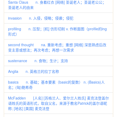
Santa Claus n. 身着红衣 [网络] 圣诞老人；圣诞老公公；
圣诞老人的由来
invasion n. 入侵，侵略；侵袭；侵犯
profiling n. 压型；[机] 仿形切削 v. 作断面图（profile的ing
形式）
second thought na. 重新考虑；重想 [网络] 深思熟虑后改
变主意或想法；再次考虑；再想一次需求
sustenance n. 食物；生计；支持
Anglia n. 英格兰的拉丁名称
basics n. 基础；基本要素（basic的复数） n. (Basics)人
名；(匈)鲍希奇
McFadden [人名] [苏格兰人、爱尔兰人姓氏] 麦克法登盖尔
语姓氏的英语形式，取自父名，来源于教名Patrick的盖尔语昵
称; [地名] [美国] 麦克法登