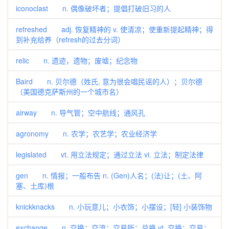
iconoclast n. 偶像破坏者；提倡打破旧习的人
refreshed adj. 恢复精神的 v. 使清凉；使重新提起精神；得
到补充给养（refresh的过去分词）
relic n. 遗迹，遗物；废墟；纪念物
Baird n. 贝尔德（姓氏, 意为很会唱民谣的人）；贝尔德
（美国德克萨斯州的一个城市名）
airway n. 导气管；空中航线；通风孔
agronomy n. 农学；农艺学；农业经济学
legislated vt. 用立法规定；通过立法 vi. 立法；制定法律
gen n. 情报；一般布告 n. (Gen)人名；(法)让；(土、阿
塞、土库)根
knickknacks n. 小玩意儿；小衣饰；小摆设；[轻] 小装饰物
exchange n. 交换；交流；交易所；兑换 vt. 交换；交易；