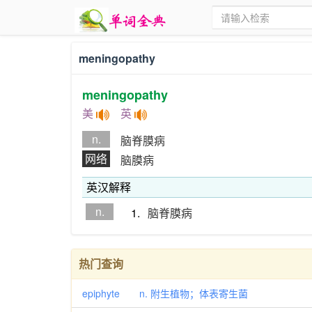
meningopathy
meningopathy
美
英
n.
脑脊膜病
网络
脑膜病
英汉解释
n.
1.
脑脊膜病
热门查询
epiphyte n. 附生植物；体表寄生菌