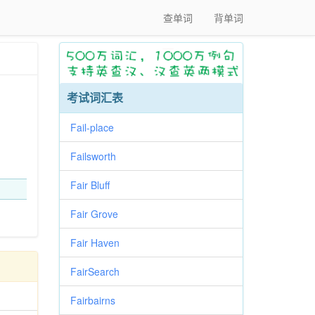
查单词
背单词
考试词汇表
Fail-place
Failsworth
Fair Bluff
Fair Grove
Fair Haven
FairSearch
Fairbairns