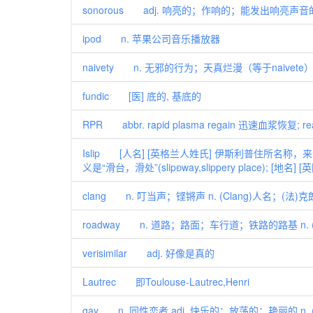
sonorous adj. 响亮的；作响的；能发出响亮声音
ipod n. 苹果公司音乐播放器
naivety n. 无邪的行为；天真烂漫（等于naivete
fundic [医] 底的, 基底的
RPR abbr. rapid plasma regain 迅速血浆恢复; re
Islip [人名] [英格兰人姓氏] 伊斯利普住所名称，来源
义是“滑台，滑处”(slipway,slippery place); [地名
clang n. 叮当声；铿锵声 n. (Clang)人名；(法)克朗
roadway n. 道路；路面；车行道；铁路的路基 n. (
verisimilar adj. 好像是真的
Lautrec 即Toulouse-Lautrec,Henri
gay n. 同性恋者 adj. 快乐的；放荡的；艳丽的 n