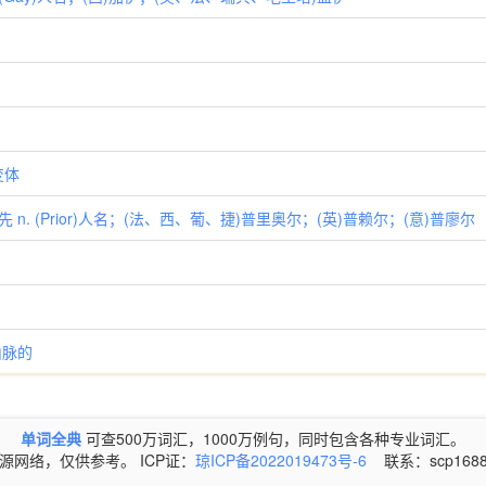
变体
居先 n. (Prior)人名；(法、西、葡、捷)普里奥尔；(英)普赖尔；(意)普廖尔
山脉的
单词全典
可查500万词汇，1000万例句，同时包含各种专业词汇。
源网络，仅供参考。 ICP证：
琼ICP备2022019473号-6
联系：scp1688