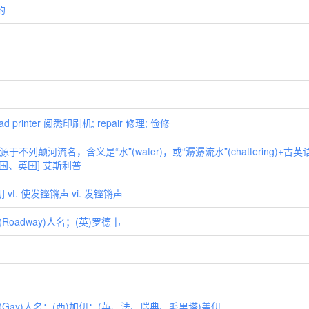
的
）
ad printer 阅悉印刷机; repair 修理; 俭修
于不列颠河流名，含义是“水”(water)，或“潺潺流水”(chattering)+古
] [英国、英国] 艾斯利普
 vt. 使发铿锵声 vi. 发铿锵声
Roadway)人名；(英)罗德韦
. (Gay)人名；(西)加伊；(英、法、瑞典、毛里塔)盖伊