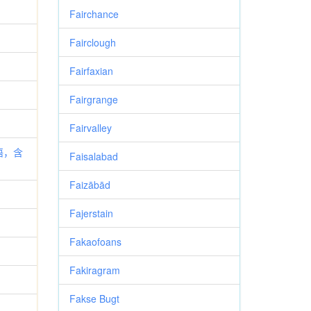
Fairchance
Fairclough
Fairfaxian
Fairgrange
Fairvalley
英语，含
Faisalabad
Faizābād
Fajerstain
Fakaofoans
Fakiragram
Fakse Bugt