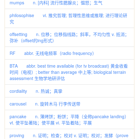
mumps n. [内科] 流行性腮腺炎；愠怒；生气
philosophise vi. 推究哲理; 哲理性思维或推理; 进行理论研
究
offsetting n. 位移；位移指线路；斜率，不均匀性 v. 抵消；
弥补（offset的ing形式）
RF abbr. 无线电频率（radio frequency）
BTA abbr. best time available (for tv broadcast) 黄金收看
时间（电视）; better than average 中上等; biological terrain
assessment 生物学地研评估
cordiality n. 热诚；真挚
carousel n. 旋转木马 行李传送带
pancake n. 薄烤饼；粉饼；平降（全称pancake landing）
vt. 使平坠著陆；使平展 vi. 平坠着陆；平展
proving n. 证明；检查；校对 v. 证明；校对；发酵（prove