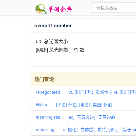
overall f number
un. 总光圈大小
[网络] 总光圈数；总f数
热门查询
renegotiated vt. 重新谈判；重新协商 vi. 重新谈
Huber [人名] 休伯; [地名] [美国] 休伯
meaningless adj. 无意义的；无目的的
modelling n. 模化；立体感；模特儿职业（等于mode