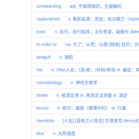
unrewarding adj. 不值得做的，无报酬的
replenished v. 重新装满；添加；充注精力（repl
exec n. 执行，执行程序；主任参谋，副舰长 abbr. 
in order to na. 为了；从而；以便 [网络] 目
seagull n. 海鸥
hie n. (Hie)人名；(英)希；(科特)希埃 vt. 催促
neurobiology n. 神经生物学
titrate n. 被滴定液 vt. 用滴定法测量 vi. 滴定
bunco n. 欺诈；骗局（赌博中的） vt. 行骗
Hendrick [人名] [英格兰人姓氏] 亨德里克 Henry
klux n. 光照强度