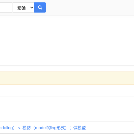
判
ling） v. 模仿（model的ing形式）；做模型