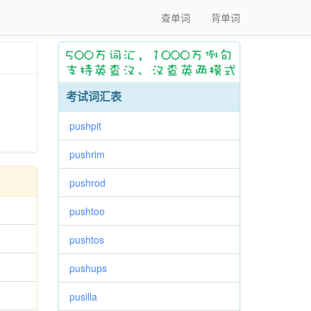
查单词
背单词
考试词汇表
pushpit
pushrim
pushrod
pushtoo
pushtos
pushups
pusilla