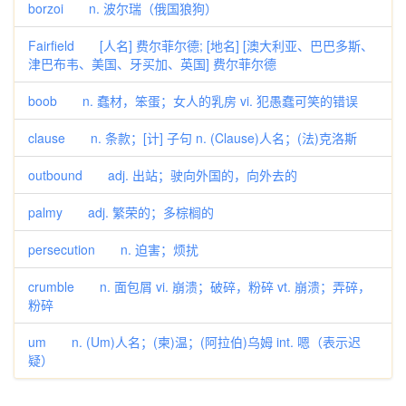
borzoi n. 波尔瑞（俄国狼狗）
Fairfield [人名] 费尔菲尔德; [地名] [澳大利亚、巴巴多斯、
津巴布韦、美国、牙买加、英国] 费尔菲尔德
boob n. 蠢材，笨蛋；女人的乳房 vi. 犯愚蠢可笑的错误
clause n. 条款；[计] 子句 n. (Clause)人名；(法)克洛斯
outbound adj. 出站；驶向外国的，向外去的
palmy adj. 繁荣的；多棕榈的
persecution n. 迫害；烦扰
crumble n. 面包屑 vi. 崩溃；破碎，粉碎 vt. 崩溃；弄碎，
粉碎
um n. (Um)人名；(柬)温；(阿拉伯)乌姆 int. 嗯（表示迟
疑）