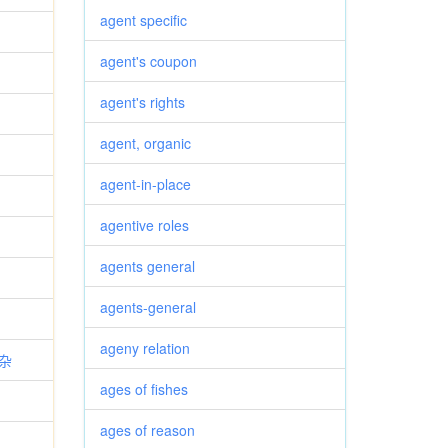
agent specific
agent's coupon
agent's rights
agent, organic
agent-in-place
agentive roles
agents general
agents-general
ageny relation
复杂
ages of fishes
ages of reason