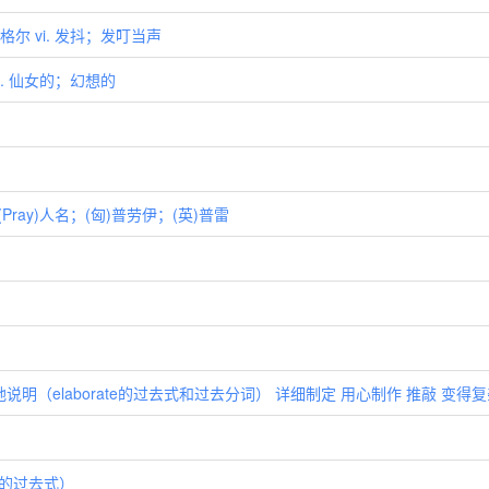
)丁格尔 vi. 发抖；发叮当声
adj. 仙女的；幻想的
(Pray)人名；(匈)普劳伊；(英)普雷
详细地说明（elaborate的过去式和过去分词） 详细制定 用心制作 推敲 变得
nd的过去式）