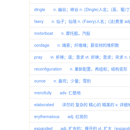
dingle n. 幽谷；峡谷 n. (Dingle)人名；(英、葡
faery n. 仙子；仙境 n. (Faery)人名；(法)费里 
motorboat n. 摩托艇，汽船
cordage n. 绳索；纤维绳；薪炭材的堆积数
pray vi. 祈祷；请；恳求 vt. 祈祷；恳求；央求 n. 
reconfiguration n. 重新配置，再组和；结构变形
ounce n. 盎司；少量；雪豹
mercifully adv. 仁慈地
elaborated 详尽的 复杂的 精心的 精美的 v. 
erythematous adj. 红斑的
expanded adj. 扩充的；展开的 vt. 扩大（expa