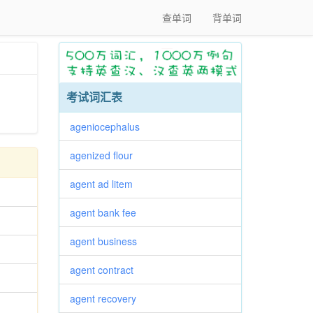
查单词
背单词
考试词汇表
ageniocephalus
agenized flour
agent ad litem
agent bank fee
agent business
agent contract
agent recovery