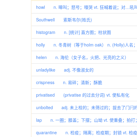
howl n. 嗥叫；怒号；嚎哭 vt. 狂喊着说；对…吼叫
Southwell 索斯韦尔(姓氏)
histogram n. [统计] 直方图；柱状图
holly n. 冬青树（等于holm oak） n. (Holly
helen n. 海伦（女子名，火把、光亮的之义）
unladylike adj. 不像淑女的
crispness n. 易碎；清新；酥脆
privatised (privatise 的过去分词) vt. 使私有化
unbolted adj. 未上栓的；未筛过的；拔去了门
lap n. 一圈；膝盖；下摆；山坳 vt. 使重叠；拍打；包
quarantine n. 检疫；隔离；检疫期；封锁 vt. 