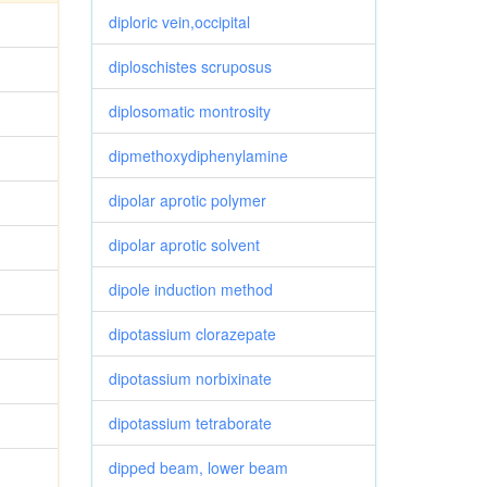
diploric vein,occipital
diploschistes scruposus
diplosomatic montrosity
dipmethoxydiphenylamine
dipolar aprotic polymer
dipolar aprotic solvent
dipole induction method
dipotassium clorazepate
dipotassium norbixinate
dipotassium tetraborate
dipped beam, lower beam