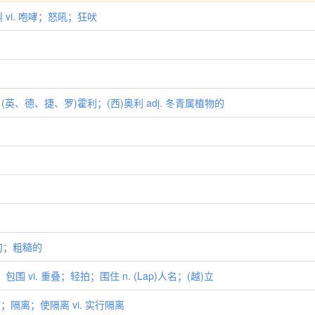
 vi. 咆哮；怒吼；狂吠
)人名；(英、德、捷、罗)霍利；(西)奥利 adj. 冬青属植物的
闩的；粗糙的
围 vi. 重叠；轻拍；围住 n. (Lap)人名；(越)立
检疫；隔离；使隔离 vi. 实行隔离