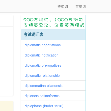
查单词
背单词
考试词汇表
diplomatic negotiations
diplomatic notification
diplomatic prerogatives
diplomatic relationship
diplommatina pilanensis
diploneis coffaeiformis
diplophase (buder 1916)