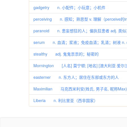
gadgetry n. 小配件；小玩意；小机件
perceiving n. 感知；熟思型 v. 理解（perceive
paranoid n. 患妄想狂的人；偏执狂患者 adj.
serum n. 血清；浆液；免疫血清；乳清；树液 n. (
stealthy adj. 鬼鬼祟祟的；秘密的
Mornington [人名] 莫宁顿; [地名] [澳大利亚·爱尔
easterner n. 东方人；居住在东部或东方的人
Maximilian 马克西米利安(姓氏, 男子名, 昵称Max)
Liberia n. 利比里亚（西非国家）