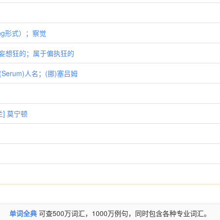
的ing形式）；察觉
 类似妄想狂的；属于偏执狂的
Serum)人名；(挪)塞吕姆
兰] 莫宁顿
单词全典
可查500万词汇，1000万例句，同时包含各种专业词汇。