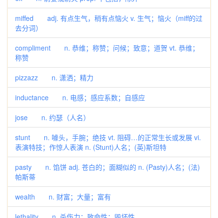
miffed adj. 有点生气，稍有点恼火 v. 生气；恼火（miff的过
去分词）
compliment n. 恭维；称赞；问候；致意；道贺 vt. 恭维；
称赞
pizzazz n. 潇洒；精力
inductance n. 电感；感应系数；自感应
jose n. 约瑟（人名）
stunt n. 噱头，手腕；绝技 vt. 阻碍…的正常生长或发展 vi.
表演特技；作惊人表演 n. (Stunt)人名；(英)斯坦特
pasty n. 馅饼 adj. 苍白的；面糊似的 n. (Pasty)人名；(法)
帕斯蒂
wealth n. 财富；大量；富有
lethality n. 杀伤力；致命性；毁坏性