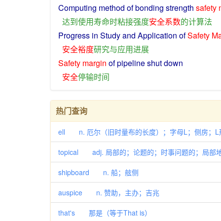
Computing
method
of
bonding
strength
safety
达到
使用
寿命
时
粘接
强度
安全系数
的
计算
法
Progress
in
Study
and
Application
of
Safety
Ma
安全
裕度
研究
与
应用
进展
Safety
margin
of
pipeline
shut
down
安全
停
输
时间
热门查询
ell n. 厄尔（旧时量布的长度）；字母L；侧房；L形的
topical adj. 局部的；论题的；时事问题的；局部
shipboard n. 船；舷侧
auspice n. 赞助，主办；吉兆
that's 那是（等于That is）