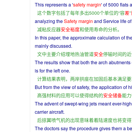
This
represents
a
'
safety
margin
'
of
5000
flats
这个
数字
包括
了
每年
多
出
5000
个
单位
的
“
容
差
”
analyzing
the
Safety
margin
and
Service
life
of
减粘
反应器
安全
裕度
和
使用
寿命
的
分析
。
In this
paper
, the
approximate
calculation
of
th
mainly
discussed.
文
中
主要
介绍
埋
地热
油
管道
安全
停
输
时间
的
近
The
results
show
that
both
the
arch
abutments
is for the
left
one.
计算
结果
表明
，
两岸
拱
座
在
加固
后
基本
满足
要
But
from
the view
of
safety
, the
application
of h
高强
材料
的
应用
可以
使得
结构
的
安全
储备
能力
The
advent
of
swept
-
wing
jets
meant
ever-
high
carrier aircraft.
后
掠
翼
喷气
机
的
出现
意味
着
着陆
速度
也
将
变得
The
doctors
say
the
procedure
gives
them
a
be