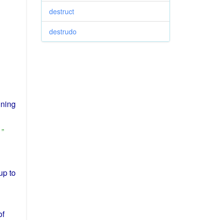
destruct
destrudo
ining
”
up to
of