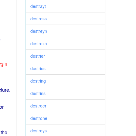
destrayt
destress
destreyn
s
destreza
destrier
gin
destries
destring
cture
.
destrins
destroer
or
destrone
destroys
the