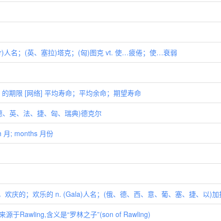
ker)人名；(英、塞拉)塔克；(匈)图克 vt. 使…疲倦；使…衰弱
持续）的期限 [网络] 平均寿命；平均余命；期望寿命
人名；(德、英、法、捷、匈、瑞典)德克尔
h 月; months 月份
的，欢庆的；欢乐的 n. (Gala)人名；(俄、德、西、意、葡、塞、捷、以)加
Rawling,含义是“罗林之子”(son of Rawling)