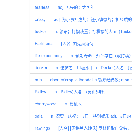
fearless adj. 无畏的；大胆的
prissy adj. 为小事挂虑的；谨小慎微的；神经质的
tucker n. 领布；打褶装置；打横褶的人 n. (Tuc
Parkhurst [人名] 帕克赫斯特
life expectancy n. 预期寿命；预计存在（或
decker n. 装饰者；甲板水手 n. (Decker)
mth abbr. microptic theodolite 微观经纬仪; mont
Batley n. (Batley)人名；(英)巴特利
cherrywood n. 樱桃木
gala n. 祝贺，庆祝；节日，特别娱乐 adj. 节日
rawlings [人名] [英格兰人姓氏] 罗林斯取自父名，来源于