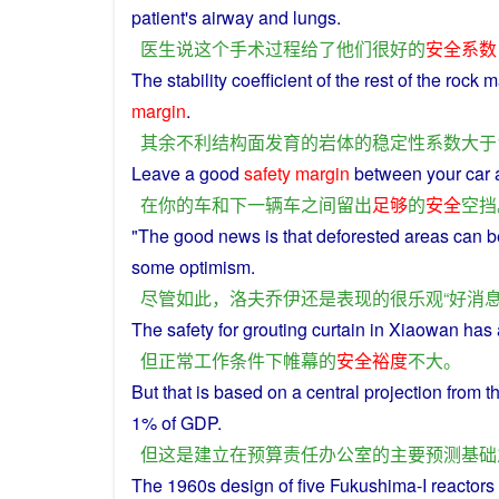
patient's
airway
and
lungs
.
医生
说
这个
手术
过程
给
了
他们
很
好
的
安全系数
The
stability
coefficient
of the
rest
of the
rock
m
margin
.
其余
不利
结构
面
发育
的
岩
体
的
稳定性
系数
大于
Leave
a
good
safety
margin
between
your
car
在
你
的
车
和
下
一
辆
车
之间
留
出
足够
的
安全
空
挡
"The
good
news
is
that deforested
areas
can
b
some
optimism
.
尽管如此
，
洛夫
乔伊
还
是
表现
的
很
乐观
“
好
消
The
safety
for grouting
curtain
in Xiaowan has 
但
正常
工作
条件
下
帷幕
的
安全
裕度
不大
。
But
that
is
based
on a
central
projection
from
t
1% of GDP.
但
这
是
建立
在
预算
责任
办公室
的
主要
预测
基础
The 1960s
design
of five
Fukushima
-I
reactors