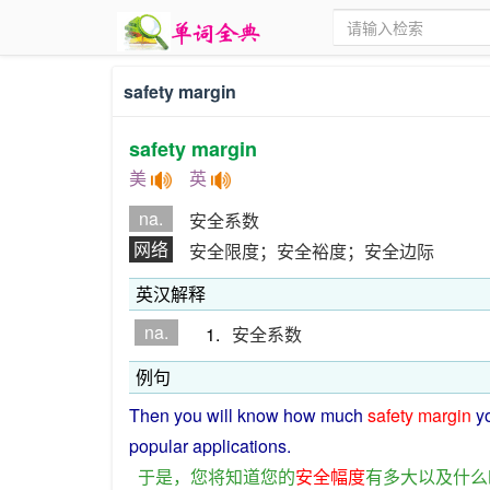
safety margin
safety margin
美
英
na.
安全系数
网络
安全限度；安全裕度；安全边际
英汉解释
na.
1.
安全系数
例句
Then
you
will
know
how
much
safety
margin
y
popular
applications
.
于是
，
您
将
知道
您
的
安全
幅度
有
多大
以及
什么