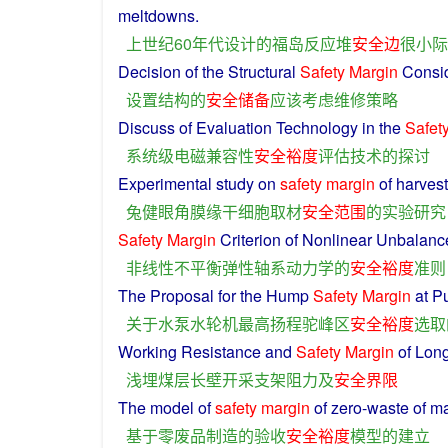
meltdowns.
上
世纪
60年
代
设计
的
福岛
反应堆
安全
边
很
小
际
Decision
of
the
Structural
Safety
Margin
Consi
设置
结构
的
安全
储备
应该
考虑
维修
策略
Discuss
of
Evaluation
Technology
in the
Safet
系统
级
电磁
兼容性
安全
裕度
评估
技术
的
探讨
Experimental
study
on
safety
margin
of
harvest
兔
健
眼
角膜
缘
干细胞
取材
安全
范围
的
实验
研究
Safety
Margin
Criterion
of
Nonlinear
Unbalanc
非线性
不平衡
弹性
轴
系
动力学
的
安全
裕度
准则
The
Proposal
for the
Hump
Safety
Margin
at
P
关于
水泵
水轮机
最高
扬程
驼峰
区
安全
裕度
选取
Working
Resistance
and
Safety
Margin
of
Lon
浅
埋
煤层
长
壁
开采
支架
阻力
及
安全
界限
The
model
of
safety
margin
of
zero
-
waste
of
ma
基于
零
废品
制造
的
验收
安全
裕度
模型
的
建立