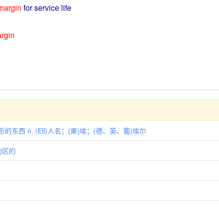
margin
for
service
life
rgin
东西 n. (Ell)人名；(柬)埃；(德、英、葡)埃尔
地区的