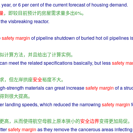
a
year
,
or
6 per cent of the
current
forecast
of
housing
demand
.
量
，
即
较
目前
预计
的
房屋
需求量
多
出
6%。
 the
visbreaking
reactor
.
e
safety
margin
of
pipeline
shutdown
of
buried
hot
oil
pipelines
i
似
计算
方法
，
并且
给
出
了
计算
实例
。
can
meet
the related
specifications
basically
,
but
less
safety
mar
求
，
但
左
岸
拱
座
安全
裕度
不大
。
igh-strength
materials
can
great
increase
safety
margin
of a
stru
得到
很大
提高
。
er
landing
speeds
,
which
reduced the
narrowing
safety
margin
f
更高
，
从而
使得
航空母舰
上
原本
狭小
的
安全
边界
变得
更加
局促
。
tter
safety
margin
as
they
remove
the
cancerous
areas
infecting