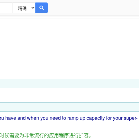
ou
have
and
when
you
need
to ramp up capacity
for
your super-
时候
需要
为
非常
流行
的
应用程序
进行
扩容
。