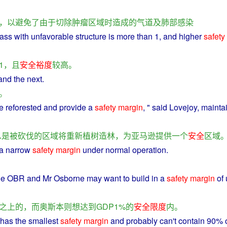
，
以
避免
了
由于
切除
肿瘤
区域
时
造成
的
气道
及
肺部
感染
ass
with
unfavorable
structure
is more
than
1,
and
higher
safety
1，
且
安全
裕度
较高
。
and
the
next.
。
e
reforested and
provide
a
safety
margin
, "
said
Lovejoy, mainta
息
是
被
砍伐
的
区域
将
重新
植树造林
，
为
亚马逊
提供
一个
安全
区域
。
a narrow
safety
margin
under
normal
operation
.
he
OBR
and
Mr
Osborne
may
want
to
build
in
a
safety
margin
of
之上
的
，而
奥斯本
则
想
达到
GDP1%
的
安全
限度
内
。
has
the
smallest
safety
margin
and
probably
can't contain 90% 