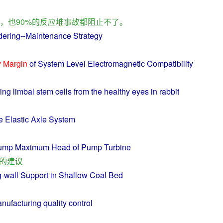
，
也
90%
的
反应堆
事故
都
阻止
不了
。
dering
--
Maintenance
Strategy
y
Margin
of
System
Level
Electromagnetic
Compatibility
ing
limbal
stem
cells from the
healthy
eyes
in
rabbit
e
Elastic
Axle
System
ump
Maximum
Head
of
Pump
Turbine
的
建议
g
-
wall
Support
in
Shallow
Coal Bed
nufacturing
quality
control