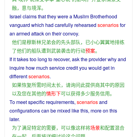
融
，
意
与
境
浑
。
Israel claims
that
they
were
a
Muslim
Brotherhood
vanguard
which
had
carefully
rehearsed
scenarios
for
an
armed
attack
on their
convoy
.
他们
是
穆斯林
兄弟
会
的
先头
部队
，
已
小心翼翼地
排练
了
他们
的
船队
遭到
武装
袭击
的
行动
预案
。
If
it
takes
too
long
to
recover
,
ask
the
provider
why
and
inquire
how
much
service
credit
you
would
get
in
different
scenarios
.
如果
恢复
所
需
时间
太
长
，
请
询问
此
提供商
其中
的
原因
以及
您
在
其他
的
情形
下
可以
获得
多少
服务
信用
。
To
meet
specific
requirements
,
scenarios
and
configurations
can
be
mixed
like
this
,
more
on
this
later
.
为了
满足
特定
的
需要
，
可以
像
这样
将
场景
和
配置
混合
在
一起
，
后面
将
详细
讨论
这个
问题
。