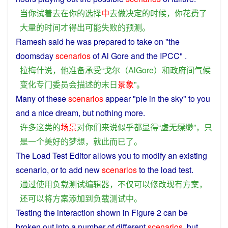
当
你
试
着
去
在
你
的
选择
中
去
做
决定
的
时候
，
你
花费
了
大量
的
时间
才
得出
可能
失败
的
预测
。
Ramesh
said
he
was
prepared
to
take
on
"the
doomsday
scenarios
of
Al
Gore
and
the IPCC" .
拉梅什
说
，
他
准备
承受
“
戈
尔
（
AlGore
）
和
政府
间
气候
变化
专门
委员会
描述
的
末日
景象
”。
Many
of
these
scenarios
appear
"pie in the sky"
to
you
and
a
nice
dream
,
but
nothing more.
许多
这
类
的
场景
对
你们
来说
似乎
都
显得
“
虚无缥缈
”，
只
是
一个
美好
的
梦想
，
就此
而已
了
。
The
Load
Test
Editor
allows
you
to
modify
an existing
scenario
, or to
add
new
scenarios
to the
load
test
.
通过
使用
负载
测试
编辑器
，
不仅
可以
修改
现有
方案
，
还
可以
将
方案
添加
到
负载
测试
中
。
Testing
the
interaction
shown
in
Figure
2
can
be
broken out into a
number
of
different
scenarios
,
but