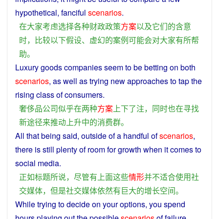
hypothetical
,
fanciful
scenarios
.
在
大家
考虑
选择
各种
财政
政策
方案
以及
它们
的
含意
时
，
比较
以下
假设
、
虚幻
的
案例
可能会
对
大家
有所
帮
助
。
Luxury goods
companies
seem
to
be
betting
on
both
scenarios
, as well as trying
new
approaches
to tap the
rising
class
of
consumers
.
奢侈品
公司
似乎
在
两
种
方案
上下
了
注
，
同时
也
在
寻找
新
途径
来
推动
上升
中
的
消费
群
。
All
that
being
said
, outside
of
a handful of
scenarios
,
there
is
still
plenty
of
room
for
growth
when it comes to
social
media
.
正如
标题
所
说
，
尽管
有
上面
这些
情形
并不
适合
使用
社
交
媒体
，
但是
社交
媒体
依然
有
巨大
的
增长
空间
。
While
trying
to
decide
on
your
options
,
you
spend
hours
playing
out
the
possible
scenarios
of
failure
.