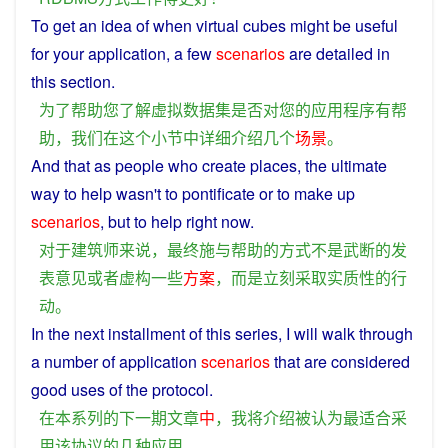
To
get an
idea
of when
virtual
cubes might be
useful
for
your
application
, a
few
scenarios
are
detailed
in
this
section
.
为了
帮助
您
了解
虚拟
数据
集
是否
对
您
的
应用程序
有
帮
助
，
我们
在
这个
小节
中
详细介绍
几个
场景
。
And that as people who
create
places, the
ultimate
way
to
help
wasn't to
pontificate
or
to
make
up
scenarios
,
but
to
help
right
now.
对于
建筑师
来说
，
最终
施与
帮助
的
方式
不是
武断
的
发
表
意见
或者
虚构
一些
方案
，
而是
立刻
采取
实质性
的
行
动
。
In
the
next
installment
of
this
series
,
I
will
walk through
a
number
of
application
scenarios
that
are
considered
good
uses
of the
protocol
.
在
本
系列
的
下
一
期文章
中
，
我
将
介绍
被
认为
最
适合
采
用
该
协议
的
几种
应用
。