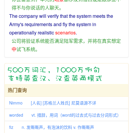
得不
与
你
说话
的
人
聊天
。
The
company
will
verify
that the
system
meets
the
Army
's
requirements
and
fly
the
system
in
operationally
realistic
scenarios
.
公司
将
验证
系统
能否
满足
陆军
需求
，
并
将
在
真实
想
定
中
试飞
系统
。
热门查询
Nimmo [人名] [苏格兰人姓氏] 尼莫语源不详
worded vt. 措辞，用词（word的过去式与过去分词形式）
fiz n. 发嘶嘶声，有泡沫的饮料 v. 作嘶嘶声