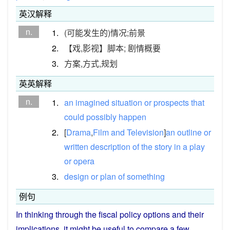
英汉解释
n.
1.
(可能发生的)情况;前景
2.
【戏,影视】脚本; 剧情概要
3.
方案,方式,规划
英英解释
n.
1.
an
imagined
situation
or
prospects
that
could
possibly
happen
2.
[
Drama
,
Film
and
Television
]
an
outline
or
written
description
of
the
story
in
a
play
or
opera
3.
design
or
plan
of
something
例句
In
thinking
through the
fiscal
policy
options
and
their
implications
, it
might
be
useful
to
compare
a few