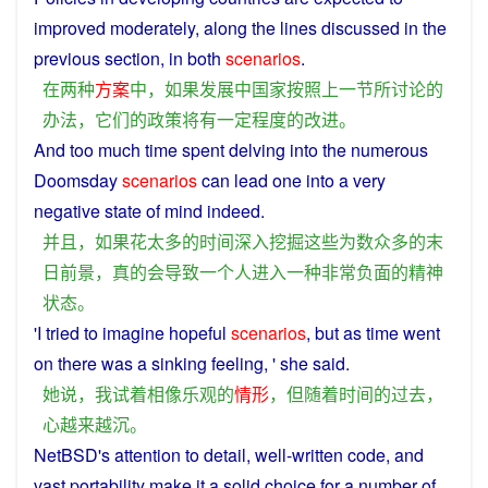
improved
moderately
,
along
the lines
discussed
in the
previous
section
, in
both
scenarios
.
在
两
种
方案
中
，
如果
发展中国家
按照
上一
节
所
讨论
的
办法
，
它们
的
政策
将
有
一定
程度
的
改进
。
And
too
much
time
spent
delving
into
the
numerous
Doomsday
scenarios
can
lead
one
into
a
very
negative
state
of
mind
indeed
.
并且
，
如果
花
太
多
的
时间
深入
挖掘
这些
为数众多
的
末
日
前景
，
真
的
会
导致
一
个
人
进入
一种
非常
负面
的
精神
状态
。
'
I
tried
to
imagine
hopeful
scenarios
,
but
as
time
went
on there was a
sinking
feeling, '
she
said
.
她
说
，
我
试着
相像
乐观
的
情形
，
但
随着
时间
的
过去
，
心
越来越
沉
。
NetBSD's attention to
detail
, well-written
code
,
and
vast
portability
make
it
a
solid
choice
for a number of