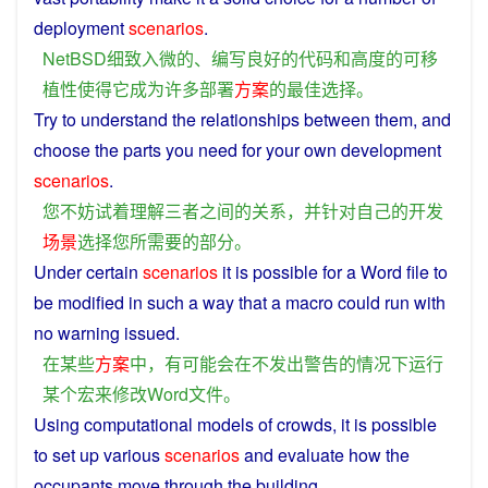
deployment
scenarios
.
NetBSD
细致
入微
的
、
编写
良好
的
代码
和
高度
的
可移
植性
使得
它
成为
许多
部署
方案
的
最佳
选择
。
Try
to
understand
the
relationships
between
them,
and
choose
the
parts
you
need
for
your
own
development
scenarios
.
您
不妨
试
着
理解
三
者
之间
的
关系
，
并
针对
自己
的
开发
场景
选择
您
所
需要
的
部分
。
Under
certain
scenarios
it is
possible
for
a
Word
file
to
be
modified
in
such a way
that
a
macro
could
run
with
no
warning
issued
.
在
某些
方案
中
，
有
可能
会
在
不
发出
警告
的
情况
下
运行
某个
宏
来
修改
Word
文件
。
Using
computational models of
crowds
, it
is
possible
to set up
various
scenarios
and
evaluate
how
the
occupants
move through the
building
.