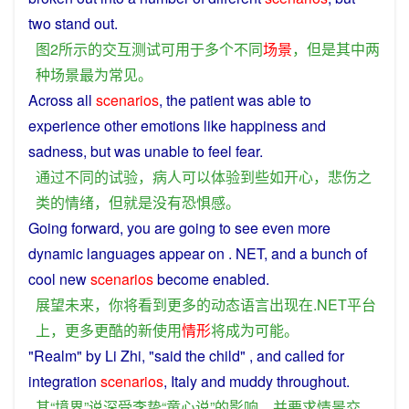
two
stand out.
图
2
所
示
的
交互
测试
可
用于
多个
不同
场景
，
但是
其中
两
种
场景
最为
常见
。
Across all
scenarios
, the
patient
was
able
to
experience
other
emotions
like
happiness
and
sadness
,
but
was
unable
to
feel
fear
.
通过
不同
的
试验
，
病人
可以
体验
到
些
如
开心
，
悲伤
之
类
的
情绪
，
但
就是
没有
恐惧
感
。
Going
forward
,
you
are going to
see
even
more
dynamic
languages
appear
on
.
NET
, and a bunch
of
cool
new
scenarios
become
enabled
.
展望
未来
，
你
将
看到
更多
的
动态
语言
出现
在
.
NET
平台
上
，
更多
更
酷
的
新
使用
情形
将
成为
可能
。
"
Realm
"
by
Li
Zhi
, "
said
the
child
" ,
and
called
for
integration
scenarios
, Italy
and
muddy
throughout.
其
“
境界
”
说
深受
李
挚
“
童心
说
”
的
影响
，
并
要求
情景交