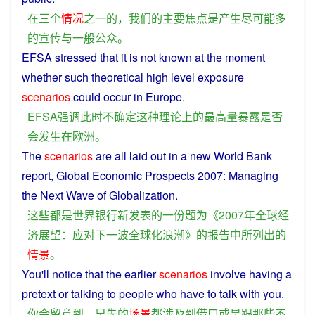
在
三个
情况
之一
的
，
我们
的
主要
焦点
是
产生
尽可能
多
的
宣传
与
一般
公众
。
EFSA
stressed
that it is
not
known at the
moment
whether
such
theoretical
high
level
exposure
scenarios
could
occur
in
Europe
.
EFSA
强调
此时
不
确定
这种
理论上
的
最高
量
暴露
是否
会
发生
在
欧洲
。
The
scenarios
are
all
laid
out in
a
new
World Bank
report
,
Global
Economic
Prospects
2007:
Managing
the
Next
Wave
of
Globalization
.
这些
都
是
世界银行
新
发表
的
一
份
题为
《2007年
全球
经
济
展望
：
应对
下
一
波
全球化
浪潮
》
的
报告
中
所
列出
的
情景
。
You
'll
notice
that the
earlier
scenarios
involve
having a
pretext
or
talking
to
people
who
have
to
talk
with
you
.
你
会
留意
到
，
早先
的
场景
都
涉及到
借口
或是
跟
那些
不