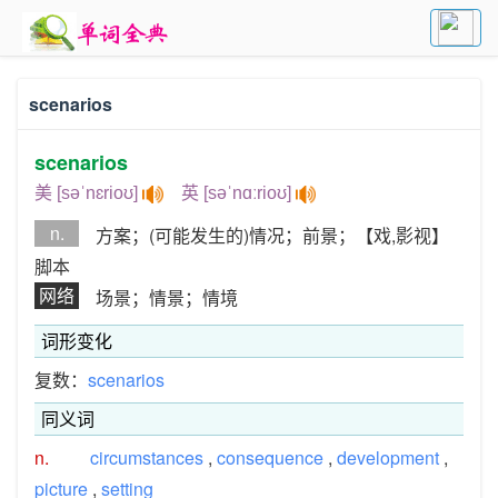
scenarios
scenarios
美 [səˈnɛrioʊ]
英 [səˈnɑːrioʊ]
n.
方案；(可能发生的)情况；前景；【戏,影视】
脚本
网络
场景；情景；情境
词形变化
复数：
scenarios
同义词
n.
circumstances
,
consequence
,
development
,
picture
,
setting