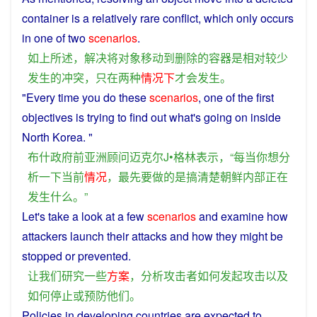
container
is
a
relatively
rare
conflict
, which
only
occurs
in
one of
two
scenarios
.
如上所述
，
解决
将
对象
移动
到
删除
的
容器
是
相对
较少
发生
的
冲突
，
只
在
两
种
情况
下
才
会
发生
。
"Every
time
you
do
these
scenarios
, one of
the
first
objectives
is
trying
to
find
out
what
's
going
on
inside
North
Korea
. "
布什
政府
前
亚洲
顾问
迈克尔
J
•
格林
表示
，“
每当
你
想
分
析
一下
当前
情况
，
最先
要
做
的
是
搞
清楚
朝鲜
内部
正在
发生
什么
。”
Let
's take
a
look at a few
scenarios
and
examine
how
attackers
launch
their
attacks
and
how
they
might be
stopped
or
prevented
.
让
我们
研究
一些
方案
，
分析
攻击
者
如何
发起
攻击
以及
如何
停止
或
预防
他们
。
Policies
in
developing
countries
are
expected to