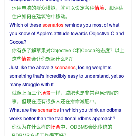
运用
电脑
的
群众
模拟
，
就
可以
设定
各种
情境
，
和
评估
住户
如何
在
建筑物
中移动
。
Which of
these
scenarios
reminds
you
most of
what
you
know
of
Apple
's
attitude
towards
Objective-C
and
Cocoa?
你
有
多
了解
苹果
对
Objective-C
和
Cocoa
的
态度
？
以上
这些
情景
会
让
你
想起
什么
吗
？
Just
like
the
above
3
scenarios
, losing weight
is
something
that's
incredibly
easy
to
understand
,
yet
so
many
struggle
with
it.
就
像
上面
三
个
场景
一样
，
减肥
也是
非常
容易
理解
的
事
，
但
现在
还
有
很多
人
还
在
拼命
减肥
中
。
What
are the
scenarios
in
which
you
think
an odbms
works
better
than
the
traditional
rdbms
approach
?
你
认为
在
什么样
的
场合
中
，
ODBMS
会
比
传统
的
RDBMS
方式
工作
得
更好
？