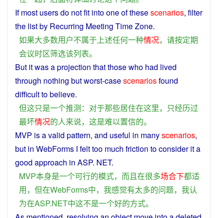
If
most
users
do
not
fit
into
one
of
these
scenarios
,
filter
the
list
by
Recurring
Meeting
Time Zone.
如果
大多数
用户
不
属于
上述
任何
一种
情况
，
请
按
定期
会议
时区
筛选
该
列表
。
But
it
was
a
projection
that those who had
lived
through
nothing but worst-case
scenarios
found
difficult
to
believe
.
但
这
只是
一个
推测
：
对于
那些
居住
在
这里
，
只
经历
过
最坏
情况
的
人
来说
，
这
是
难以置信
的
。
MVP
is
a
valid
pattern
,
and
useful
in
many
scenarios
,
but
in WebForms
I
felt
too
much
friction to
consider
it
a
good
approach
in ASP. NET.
MVP
本身
是
一个
可行
的
模式
，
而且
在
很多
场合
下
都
适
用
，
但
在
WebForms
中
，
我
感觉
有
太
多
的
问题
，
我
认
为
在
ASP.NET
中
这
不是
一个
好
的
方式
。
As
mentioned
,
resolving
an
object
move
into
a
deleted