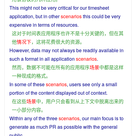
This
might
not
be
very
critical
for
our
timesheet
application
,
but
in
other
scenarios
this
could be
very
expensive
in
terms
of
resources
.
这
对于
时间表
应用程序
也许
不是
十分
关键
的
，
但
在
其
他
情况
下
，
这
将
花费
很
大
的
资源
。
However
,
data
may
not
always
be
readily
available
in
such
a
format
in
all
application
scenarios
.
然而
，
数据
不可能
在
所有
的
应用程序
场景
中
都
是
这样
一种
现成
的
格式
。
In
some of
these
scenarios
,
users
see
only
a
small
portion of the
content
displayed
out
of
context
.
在
这些
场景
中
，
用户
只
会
看到
从
上下文
中
脱离
出来
的
一
小部分
内容
。
Within
any
of
the
three
scenarios
,
our
main
focus
is
to
generate
as
much
PR
as
possible
with
the
general
public
.