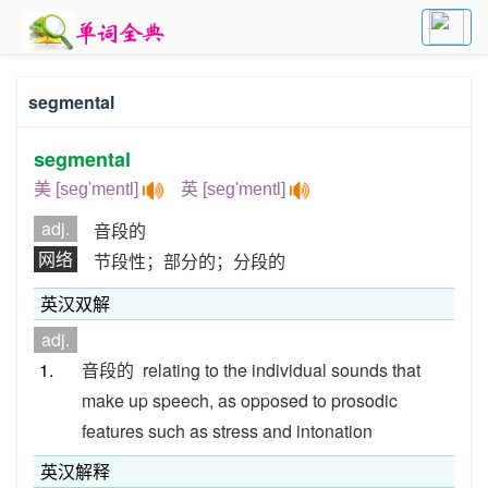
segmental
segmental
美 [seg'mentl]
英 [seg'mentl]
adj.
音段的
网络
节段性；部分的；分段的
英汉双解
adj.
1.
音段的
relating to the individual sounds that
make up speech, as opposed to prosodic
features such as stress and intonation
英汉解释