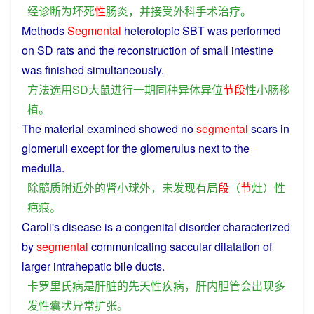
经
诊断
为
坏死
性
肠炎
，
并
接受
外科
手术
治疗
。
Methods
Segmental
heterotopic
SBT was
performed
on
SD
rats
and the reconstruction
of
small intestine
was finished simultaneously.
方法
选用
SD
大
鼠
进行
一
期
同种
异体
异位
节
段
性
小肠
移
植
。
The material
examined
showed
no
segmental
scars
in
glomeruli
except
for the
glomerulus
next to the
medulla
.
除
髓质
附近
外
的
肾
小球
外
，
未
发现
有
局
段
（
节
灶
）
性
疤痕
。
Caroli's
disease
is
a
congenital
disorder
characterized
by
segmental
communicating
saccular
dilatation
of
larger
intrahepatic
bile ducts.
卡罗里
氏
病
是
肝脏
的
先天性
疾病
，
肝内
胆管
会
出现
多
发性
囊
状
异常
扩张
。