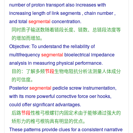
number
of
proton
transport
also
increases
with
increasing
length
of link
segments
,
chain
number
,
and
total
segmental
concentration
.
同时
质子
输送
数
随着
链
段
长度
、
链
数
、
总
链
段
浓度
等
的
增加
而
增加
。
Objective
: To
understand
the
reliability
of
multifrequency
segmental
bioelectrical
impedance
analysis
in
measuring
physical
performance.
目的
：
了解
多频
节
段
生物
电阻抗
分析
法
测量
人体
成分
的
可信度
。
Posterior
segmental
pedicle
screw
instrumentation
,
with
its more
powerful
corrective
force
oer
hooks
,
could
offer
significant
advantages
.
后路
节
段
性
椎
弓
根
螺钉
内固定
术
由于
能够
通过
强大
的
矫形
力
的
椎
弓
根
钩
具有
明显
的
优点
。
These
patterns
provide
clues
for
a
consistent
narrative