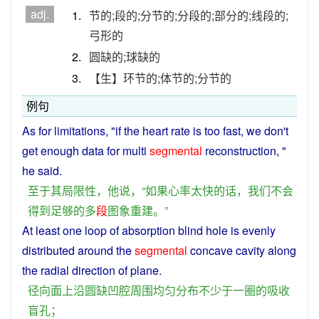
adj.
1.
节的;段的;分节的;分段的;部分的;线段的;
弓形的
2.
圆缺的;球缺的
3.
【生】环节的;体节的;分节的
例句
As
for
limitations
, "
if
the
heart rate is
too
fast
,
we
don't
get
enough
data
for
multi
segmental
reconstruction
, "
he
said
.
至于
其
局限性
，
他
说
，“
如果
心率
太
快
的话
，
我们
不会
得到
足够
的
多
段
图
象
重建
。”
At
least
one
loop
of
absorption
blind
hole
is
evenly
distributed
around
the
segmental
concave
cavity
along
the radial direction of
plane
.
径向
面
上
沿
圆
缺
凹
腔
周围
均匀
分布
不少
于
一
圈
的
吸收
盲
孔
；