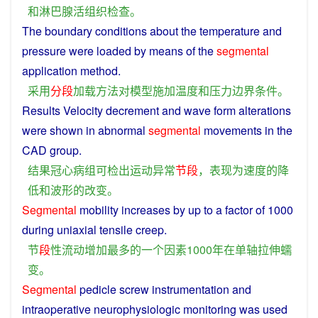
和
淋巴腺
活
组织
检查
。
The
boundary
conditions
about
the
temperature
and
pressure
were loaded
by
means
of the
segmental
application
method
.
采用
分段
加载
方法
对
模型
施加
温度
和
压力
边界
条件
。
Results
Velocity
decrement
and
wave form
alterations
were
shown
in
abnormal
segmental
movements
in
the
CAD
group
.
结果
冠心病
组
可
检
出
运动
异常
节
段
，
表现
为
速度
的
降
低
和
波形
的
改变
。
Segmental
mobility
increases
by
up
to
a
factor
of
1000
during
uniaxial
tensile
creep
.
节
段
性流动
增加
最多
的
一个
因素
1000年
在
单
轴
拉伸
蠕
变
。
Segmental
pedicle
screw
instrumentation
and
intraoperative
neurophysiologic
monitoring
was
used