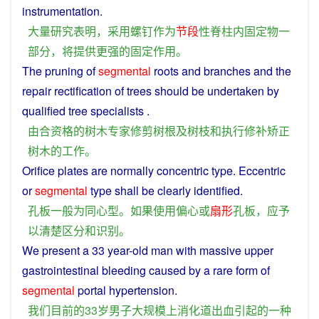
instrumentation
.
大量
研究
表明
，
采用
螺钉
作为
节
段
性
脊柱
内
固定
物
一
部分
，
将
提供
更
强
的
固定
作用
。
The
pruning
of
segmental
roots
and
branches
and
the
repair
rectification
of
trees
should be undertaken
by
qualified
tree
specialists
.
由
合资格
的
树木
专家
修剪
树根
及
树枝
和
执行
修补
矫正
树木
的
工作
。
Orifice
plates
are
normally
concentric
type
.
Eccentric
or
segmental
type
shall
be
clearly
identified
.
孔
板
一般
为
同心
型
。
如果
使用
偏心
或
扇形
孔
板
，
应
予
以
清楚
区分
和
识别
。
We
present
a
33 year-old
man
with
massive
upper
gastrointestinal
bleeding
caused
by
a
rare
form
of
segmental
portal
hypertension
.
我们
目前
的
33
岁
男子
大规模
上
消化道
出血
引起
的
一种