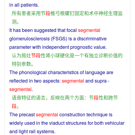
in
all
patients
.
所有
患者
采用
节
段
椎
弓
根
螺钉
固定
和
术
中
神经
生理
监
测
。
It
has
been
suggested
that
focal
segmental
glomerulosclerosis
(FSGS)
is
a
discriminative
parameter
with
independent
prognostic
value
.
认为
局
灶
节
段
性
肾
小球硬化
是
一个
有
独立
诊断
价值
的
特别
参数
。
The
phonological
characteristics
of
language
are
reflected
in
two
aspects
:
segmental
and
supra -
segmental
.
语音
特征
的
语言
，
反映
在
两个
方面
：
节
段
性
和
跨
节
段
。
The
precast
segmental
construction
technique is
widely
used
in
the
viaduct
structures
for
both vehicular
and
light rail systems.