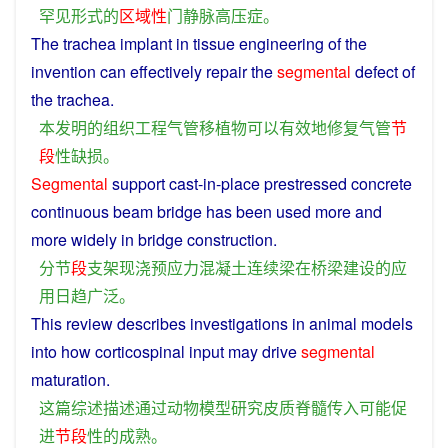
罕见
形式
的
区域性
门
静脉
高压
症
。
The
trachea
implant
in
tissue
engineering
of
the
invention
can
effectively
repair
the
segmental
defect
of
the
trachea
.
本
发明
的
组织
工程
气管
移植物
可以
有效地
修复
气管
节
段
性
缺损
。
Segmental
support
cast-in-place
prestressed
concrete
continuous
beam
bridge
has
been used
more
and
more
widely
in
bridge
construction
.
分
节
段
支架
现
浇
预应力
混凝土
连续
梁
在
桥梁
建设
的
应
用
日趋
广泛
。
This
review
describes
investigations in
animal
models
into
how
corticospinal
input
may
drive
segmental
maturation
.
这
篇
综述
描述
通过
动物
模型
研究
皮质脊髓
传入
可能
促
进
节
段
性
的
成熟
。