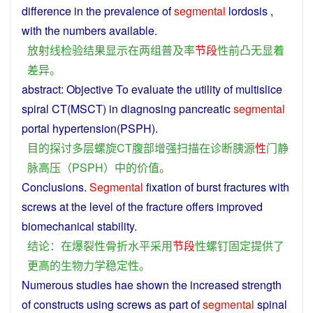
difference
in
the prevalence of
segmental
lordosis ,
with
the numbers available.
放射线
检验
结果
显示
在
两
组
普及率
节
段
性
前
凸
无
显
着
差异
。
abstract:
Objective
To evaluate the utility
of
multislice
spiral
CT
(MSCT)
in
diagnosing
pancreatic
segmental
portal
hypertension
(PSPH).
目的
探讨
多层
螺旋
CT
腹部
增强
扫描
在
诊断
胰
源
性
门
静
脉
高压
（
PSPH
）
中的
价值
。
Conclusions
.
Segmental
fixation
of
burst
fractures
with
screws
at
the
level
of the
fracture
offers
improved
biomechanical
stability
.
结论
：
在
爆裂
性
骨折
水平
采用
节
段
性
螺钉
固定
提供
了
更
高
的
生物
力学
稳定性
。
Numerous
studies
hae
shown
the increased strength
of constructs
using
screws
as
part
of
segmental
spinal