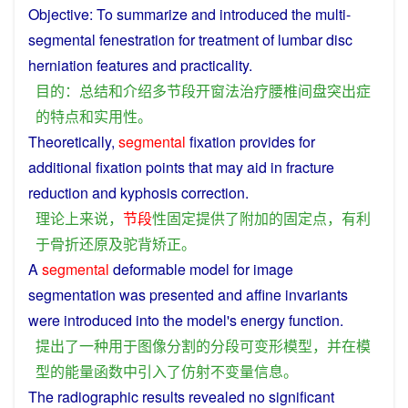
Objective
: To
summarize
and
introduced
the multi-
segmental
fenestration
for
treatment
of
lumbar
disc
herniation
features
and
practicality
.
目的
：
总结
和
介绍
多
节
段
开窗
法
治疗
腰
椎间盘
突出症
的
特点
和
实用性
。
Theoretically
,
segmental
fixation
provides
for
additional
fixation
points
that may
aid
in
fracture
reduction
and
kyphosis
correction
.
理论上
来说
，
节
段
性
固定
提供了
附加
的
固定
点
，
有利
于
骨折
还原
及
驼背
矫正
。
A
segmental
deformable
model
for
image
segmentation
was
presented
and
affine
invariants
were
introduced
into
the
model
's
energy
function
.
提出
了
一种
用于
图像
分割
的
分段
可
变形
模型
，
并
在
模
型
的
能量
函数
中
引入
了
仿射
不
变量
信息
。
The
radiographic
results
revealed
no
significant