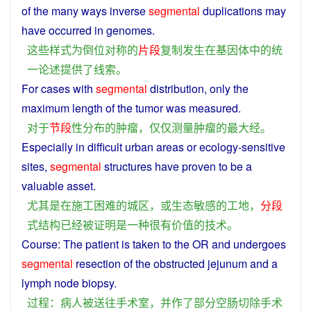
of
the many ways
inverse
segmental
duplications may
have
occurred
in
genomes
.
这些
样式
为
倒
位
对称
的
片段
复制
发生
在
基因
体
中
的
统
一
论述
提供
了
线索
。
For
cases with
segmental
distribution
, only the
maximum
length
of
the
tumor
was measured.
对于
节
段
性
分布
的
肿瘤
，
仅仅
测量
肿瘤
的
最大
经
。
Especially
in
difficult
urban
areas
or
ecology
-
sensitive
sites
,
segmental
structures
have
proven
to
be
a
valuable
asset.
尤其是
在
施工
困难
的
城区
，
或
生态
敏感
的
工地
，
分段
式
结构
已经
被
证明
是
一种
很
有
价值
的
技术
。
Course
: The
patient
is
taken
to the OR
and
undergoes
segmental
resection
of
the
obstructed
jejunum
and
a
lymph
node
biopsy
.
过程
：
病人
被
送往
手术室
，
并
作
了
部分
空肠
切除手术