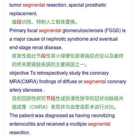
tumor
segmental
resection
,
special
prosthetic
replacement
.
瘤
段
切除
、
特制
人工假
体
置换
。
Primary
focal
segmental
glomerulosclerosis
(FSGS)
is
a
major
cause
of
nephrotic
syndrome
and
eventual
end
-
stage
renal
disease
.
原发性
局
灶
节
段
性
肾
小球硬化
是
肾病
综合征
以及
最终
的
终末期
肾脏
疾病
的
主要
病因
之一
。
objective
To
retrospectively
study
the
coronary
MRA(CMRA)
findings
of
diffuse
or
segmental
coronary
artery
stenoses
.
目的
回顾性
研究
节
段
性
或
弥漫
性
狭窄
的
冠状动脉
磁共
振
成像
（
CMRA
）
表现
并
与
血管
造影
术
进行
对比
。
The patient was
diagnosed
as
having
necrotizing
enterocolitis
and
received
a multiple
segmental
resection
.