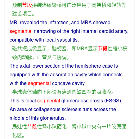
预制
节
段
拼装
连续
梁
桥
可
广泛
应用
于
高架桥
和
轻轨
等
建设
项目
。
MRI
revealed the
infarction
,
and
MRA
showed
segmental
narrowing
of the
right
internal
carotid
artery
,
compatible
with
focal
vasculitis
.
磁共振
成像
显示
，
脑
梗塞
，
和
MRA
显示
节
段
性
缩小
权
颈
内
动脉
，
血管
炎
与
协调
。
The
axial
lower
section
of
the
hemisphere
case
is
equipped
with the
absorption
cavity
which connects
with the
segmental
concave
cavity
.
半球
壳
体
轴
向下
部
设有
连通
圆
缺
凹
腔
的
吸收
腔
。
This is
focal
segmental
glomerulosclerosis
(FSGS).
An
area
of collagenous
sclerosis
runs across the
middle
of this
glomerulus
.
局
灶
性
节
段
性
肾
小球
硬化
，
肾
小球
中央
有
一片
胶原
硬
化
区
。