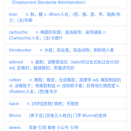
（Employment Standards Administration）
bran n. 麸，糠 n. (Bran)人名；(西、俄、意、罗、瑞典)布
兰；(法)布朗
cartouche n. 椭圆形轮廓；漩涡装饰；装饰镜板 n.
(Cartouche)人名；(法)卡图什
bloodsucker n. 水蛭；吸血鬼；吸血动物；剥削他人者
tailored v. 裁制；调整使适应（tailor的过去式和过去分词）
adj. 定做的；裁缝做的；剪裁讲究的
rubber n. 橡胶；橡皮；合成橡胶；按摩师 adj. 橡胶制成的
vt. 涂橡胶于；用橡胶制造 vi. 扭转脖子看；好奇地引颈而望 n.
(Rubber)人名；(西)鲁韦尔
lupus n. [内科][皮肤] 狼疮；天狼座
Monro [男子名] [苏格兰人姓氏] 门罗 Munro的变体
steers 驾驶 引领 某物 小公牛 引导