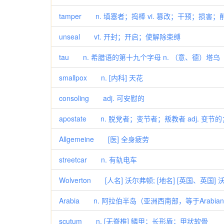
tamper n. 填塞者；捣棒 vi. 篡改；干预；损害；
unseal vt. 开封；开启；使解除束缚
tau n. 希腊语的第十九个字母 n. （意、德
smallpox n. [内科] 天花
consoling adj. 可安慰的
apostate n. 脱党者；变节者；叛教者 adj. 变
Allgemeine [医] 全身疲劳
streetcar n. 有轨电车
Wolverton [人名] 沃尔弗顿; [地名] [英国、英国]
Arabia n. 阿拉伯半岛（亚洲西南部，等于Arabian P
scutum n. [无脊椎] 鳞甲；长形盾；甲状软骨