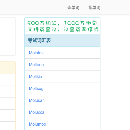
查单词
背单词
考试词汇表
Molotov
Molteno
Moltkia
Moltsog
Molucan
Molucca
Molumbo