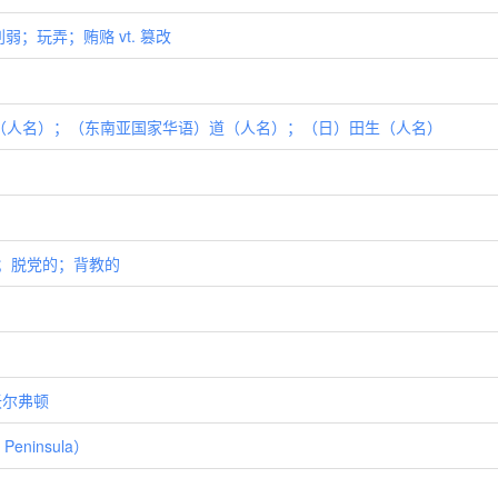
削弱；玩弄；贿赂 vt. 篡改
）塔乌（人名）；（东南亚国家华语）道（人名）；（日）田生（人名）
节的；脱党的；背教的
 沃尔弗顿
eninsula）