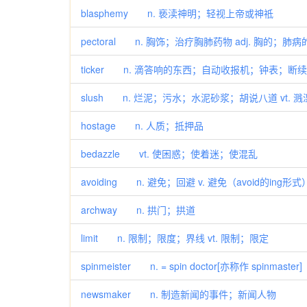
blasphemy n. 亵渎神明；轻视上帝或神祗
pectoral n. 胸饰；治疗胸肺药物 adj. 胸的；肺病
ticker n. 滴答响的东西；自动收报机；钟表；断
slush n. 烂泥；污水；水泥砂浆；胡说八道 vt.
hostage n. 人质；抵押品
bedazzle vt. 使困惑；使着迷；使混乱
avoiding n. 避免；回避 v. 避免（avoid的ing
archway n. 拱门；拱道
limit n. 限制；限度；界线 vt. 限制；限定
spinmeister n. = spin doctor[亦称作 spinmaster]
newsmaker n. 制造新闻的事件；新闻人物