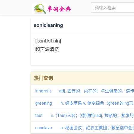
sonicleaning
['sɔni,kli:niŋ]
超声波清洗
热门查询
inherent adj. 固有的；内在的；与生俱来的，遗
greening n. 绿皮苹果 v. 使变绿色（green的ing
taut n. (Taut)人名；(德)陶特 adj. 拉紧的；紧
conclave n. 秘密会议；红衣主教团；教皇选举会