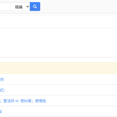
传的
形式）
张的；整洁的 vt. 使纠缠；使缠结
议