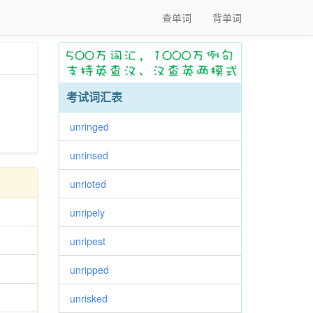
查单词
背单词
考试词汇表
unringed
unrinsed
unrioted
unripely
unripest
unripped
unrisked