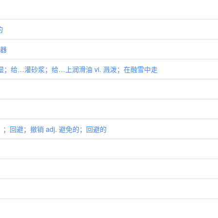
的
续器
 溅湿；给…灌砂浆；给…上润滑油 vi. 溅泼；在融雪中走
形式）；回避；撤销 adj. 避免的；回避的