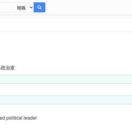
-政治家
d political leader