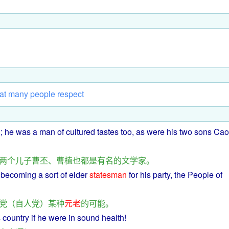
at
many
people
respect
l;
he
was a man
of
cultured
tastes too, as
were
his
two
sons
Cao
两个
儿子
曹丕
、
曹植
也
都
是
有名
的
文学家
。
becoming
a
sort
of elder
statesman
for
his
party
, the
People
of
党
（
自
人
党
）
某
种
元老
的
可能
。
s
country
if
he were in sound health!