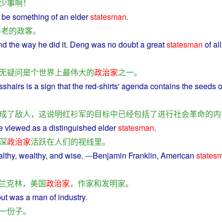
少
事
啊
！
o be
something
of
an elder
statesman
.
垂老
的
政客
。
nd
the
way
he
did it.
Deng
was
no doubt
a
great
statesman
of all
无疑问
是
个
世界
上
最
伟大
的
政治家
之一
。
sshairs
is a
sign
that
the
red
-
shirts
'
agenda
contains
the seeds
o
成
了
敌人
，
这
说明
红
衫军
的
目标
中
已经
包括
了
进行
社会
革命
的
内
e viewed
as
a distinguished
elder
statesman
.
深
政治家
活跃
在
人们
的
视线
里
。
althy
,
wealthy
, and
wise
. ---
Benjamin
Franklin
,
American
states
兰克林
，
美国
政治家
，
作家
和
发明家
。
but
was
a
man of
industry
.
一
份
子
。