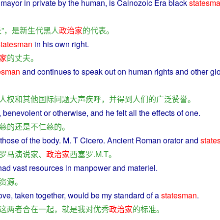
e
mayor
in
private
by the
human
, is Cainozoic Era
black
statesm
长
”，
是
新生代
黑人
政治家
的
代表
。
statesman
in his
own
right.
家
的
丈夫
。
tesman
and
continues
to speak
out
on
human
rights
and
other
glo
人权
和
其他
国际
问题
大声疾呼
，
并
得到
人们
的
广泛
赞誉
。
,
benevolent
or otherwise, and he felt all the effects of one.
慈
的
还
是
不
仁慈
的
。
those of the
body
. M. T
Cicero
.
Ancient
Roman
orator
and
stat
罗马
演说家
、
政治家
西塞罗
.M.T。
had
vast
resources
in
manpower
and
materiel
.
资源
。
ove
, taken
together
, would
be
my
standard
of
a
statesman
.
这
两者
合
在
一起
，
就是
我
对
优秀
政治家
的
标准
。