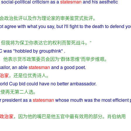
s
social
-
political
criticism
as
a
statesman
and
his
aesthetic
会
政治
批评
以及
作为
理论家
的
审美
鉴赏
式
批评
。
ot
agree
with
what
you
say
,
but
I
'll
fight
to
the
death to
defend
yo
，
但
我
将
为
保卫
你
表达
它
的
权利
而
誓死战斗
。”
C was "
hobbled
by
groupthink
" .
，
他
表示
货币
政策
委员会
因为
“
群体思维
”
而
举步维
艰
。
sailor
, an
able
statesman
and a
good
poet
.
治家
，
还
是
位
优秀
诗人
。
orld Cup bid could have no better
ambassador
.
大使
再
无
第二
人选
。
r
president
as
a
statesman
whose
mouth
was
the
most
efficient
政治家
，
因为
他
的
嘴巴
是
他
五官
中
最
有效
用
的
部分
。
肖伯纳
用