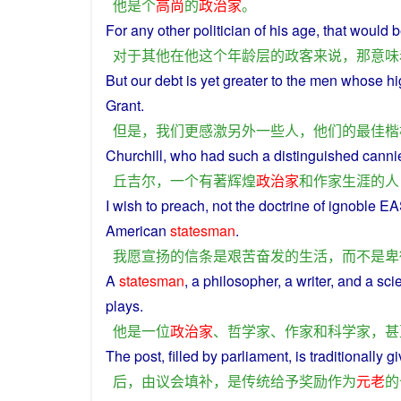
他
是
个
高尚
的
政治家
。
For
any
other
politician
of
his
age
,
that
would b
对于
其他
在
他
这个
年龄
层
的
政客
来说
，
那
意味
But
our
debt
is
yet
greater
to the
men
whose
hi
Grant
.
但是
，
我们
更
感激
另外
一些
人
，
他们
的
最佳
楷
Churchill
,
who
had
such
a
distinguished
canni
丘吉尔
，
一个
有
著
辉煌
政治家
和
作家
生涯
的
人
I
wish
to
preach
,
not
the
doctrine
of
ignoble
EA
American
statesman
.
我
愿
宣扬
的
信条
是
艰苦奋发
的
生活
，
而
不是
卑
A
statesman
,
a
philosopher
,
a
writer
,
and
a
scie
plays
.
他
是
一位
政治家
、
哲学家
、
作家
和
科学家
，
甚
The
post
,
filled
by
parliament
,
is
traditionally
gi
后
，
由
议会
填补
，
是
传统
给予
奖励
作为
元老
的