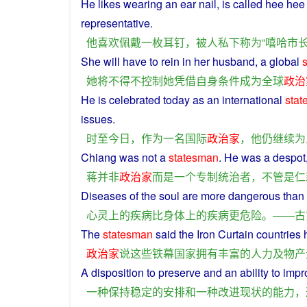
He
likes
wearing
an
ear
nail
,
is
called
hee he
representative
.
他
喜欢
佩戴
一
枚
耳
钉
，
被
人
私下
称为
“
嘻哈
市
She
will
have
to
rein
in her
husband
,
a
global
她
将
不得不
控制
她
凭借
自身
条件
成为
全球
政治
He
is celebrated today
as
an
international
sta
issues
.
时至今日
，
作为
一名
国际
政治家
，
他
仍继续
为
Chiang
was
not
a
statesman
.
He
was
a
despot
蒋
并非
政治家
而是
一个
专制
统治
者
，
不管
是
仁
Diseases
of the
soul
are
more
dangerous
than
心灵
上
的
疾病
比
身体
上
的
疾病
更
危险
。——
古
The
statesman
said
the Iron Curtain
countries
政治家
说
这些
铁幕
国家
拥有
丰富
的
人力
及
物产
A
disposition
to
preserve
and
an
ability
to
impr
一种
保持
稳定
的
安排
和
一种
改进
现状
的
能力
，