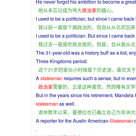
He
never
forgot
his
ambition
to
become
a
great
他
从未
忘记
成为
伟大
政治家
的
雄心
。
I
used
to
be
a
politician
,
but
since
I
came
back
我
以前
一直
是
个
搞
政治
的
，
但
自从
从
北京
回来
I
used
to
be
a
politician
.
But
since
I
came back
我
过去
一直
是
吃
政治
饭
的
，
但是
，
自从
我
从
北
The 31-year-old
was
a
history
buff
as
a
kid
, en
Three
Kingdoms
period
.
这个
31
岁
的
家伙
小时候
是
个
历史
迷
，
喜欢
关于
A
statesman
requires
such
a
sense
,
but
in eve
政治家
需要
的
，
正是
这种
直觉
，
然而
唯
有
文学
But in the
years
since
his
retirement
,
Mandela
statesman
as
well.
退休
数
年
以来
，
曼德拉
也
已
确立
自己
为
非洲
大
A
reporter
for the
Austin
American
-
Statesman
.