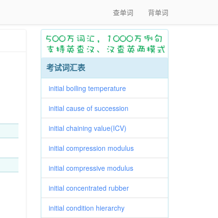
查单词
背单词
考试词汇表
initial boiling temperature
initial cause of succession
initial chaining value(ICV)
initial compression modulus
initial compressive modulus
initial concentrated rubber
initial condition hierarchy