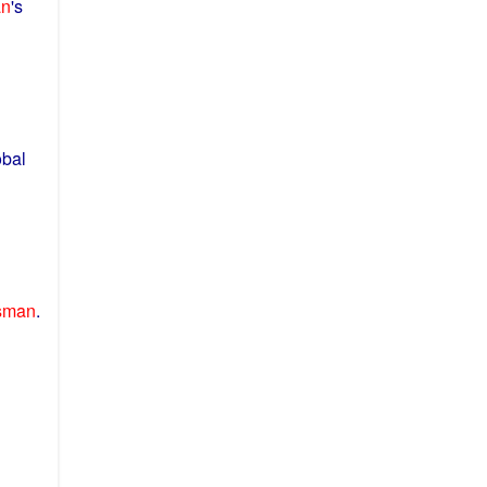
an
's
bal
esman
.