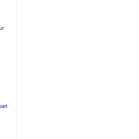
ur
part