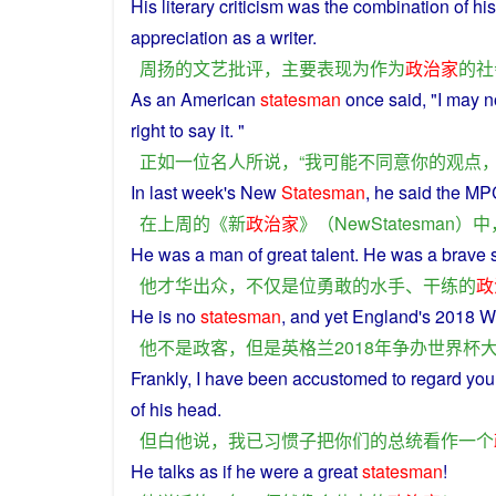
His
literary
criticism
was the combination of hi
appreciation
as
a writer.
周扬
的
文艺批评
，
主要
表现
为
作为
政治家
的
社
As
an American
statesman
once said, "
I
may
n
right
to
say
it
. "
正如
一位
名人
所
说
，“
我
可能
不
同意
你
的
观点
In
last week's
New
Statesman
,
he
said
the MP
在
上周
的
《
新
政治家
》（
NewStatesman
）
中
He
was
a man
of
great
talent
.
He
was a
brave
他
才华
出众
，
不仅
是
位
勇敢
的
水手
、
干练
的
政
He
is
no
statesman
, and
yet
England
's 2018 W
他
不是
政客
，
但是
英格兰
2018年
争
办
世界杯
Frankly,
I
have
been
accustomed
to
regard
you
of
his
head.
但
白
他
说
，
我
已
习惯
子
把
你们
的
总统
看作
一个
He
talks
as
if
he were
a
great
statesman
!