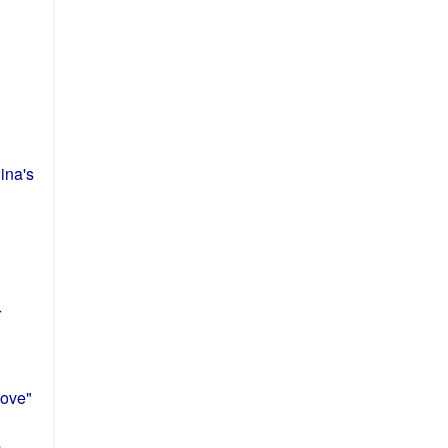
ina
's
r
ove"