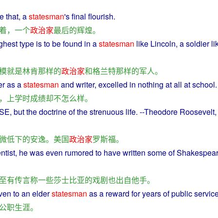
e that,
a
statesman
's
final
flourish
.
着
，
一个
政治家
最后
的
辉煌
。
ghest
type
is
to be found in
a
statesman
like
Lincoln
,
a
soldier
li
模
就是
林肯
那样
的
政治家
和
格兰特
那样
的
军人
。
er
as
a
statesman
and
writer
, excelled in
nothing
at all at
school
.
，
上学
时
成绩
却
不
怎么样
。
SE
,
but
the
doctrine
of the
strenuous
life
. --Theodore
Roosevelt
,
微低下
的
安逸
。
美国
政治家
罗斯福
。
ntist
,
he
was
even
rumored
to
have
written
some
of
Shakespea
至
有
传言
称
一些
莎士比亚
的
戏剧
也
出自
他
手
。
ven
to an elder
statesman
as
a
reward
for years of public service
公职
生涯
。