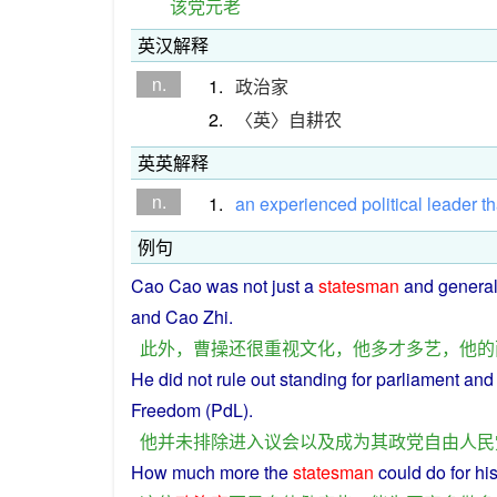
该党元老
英汉解释
n.
1.
政治家
2.
〈英〉自耕农
英英解释
n.
1.
an
experienced
political
leader
th
例句
Cao Cao
was
not just a
statesman
and genera
and
Cao
Zhi.
此外
，
曹操
还
很
重视
文化
，
他
多才多艺
，
他
的
He
did not
rule
out standing for
parliament
and
Freedom
(PdL).
他
并未
排除
进入
议会
以及
成为
其
政党
自由
人民
How
much
more
the
statesman
could
do
for
hi