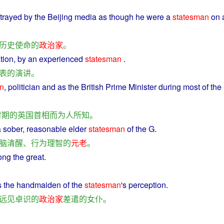
trayed
by the
Beijing
media
as though
he
were a
statesman
on 
历史
使命
的
政治家
。
tion
, by an
experienced
statesman
.
表
的
演讲
。
n
,
politician
and
as
the
British
Prime Minister
during
most
of the
时期
的
英国
首相
而
为人
所
知
。
a
sober
,
reasonable
elder
statesman
of
the G.
脑
清醒
、
行为
理智
的
元老
。
ong
the
great
.
s
the
handmaiden
of the
statesman
's
perception
.
远见卓识
的
政治家
差遣
的
女仆
。