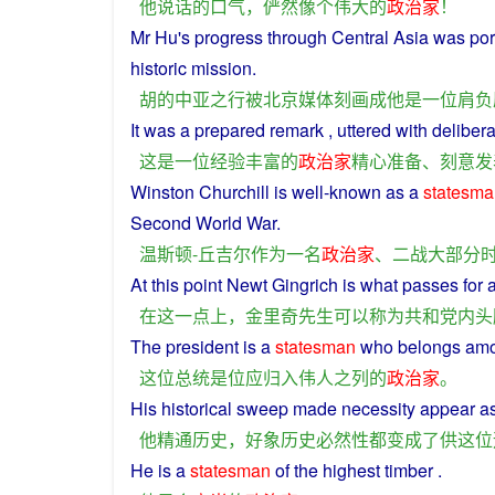
他
说话
的
口气
，
俨然
像
个
伟大
的
政治家
！
Mr
Hu
's progress through
Central
Asia
was
por
historic
mission
.
胡
的
中亚
之
行
被
北京
媒体
刻画成
他
是
一位
肩负
It
was
a
prepared
remark ,
uttered
with
delibera
这
是
一位
经验丰富
的
政治家
精心
准备
、
刻意发
Winston
Churchill
is well-known
as
a
statesma
Second
World War.
温斯顿
-
丘吉尔
作为
一名
政治家
、
二战
大部分
At
this
point
Newt Gingrich
is
what
passes for
在
这
一点
上
，
金里奇
先生
可以
称为
共和党
内
头
The
president
is
a
statesman
who
belongs
am
这位
总统
是
位
应
归
入
伟人
之
列
的
政治家
。
His
historical
sweep
made
necessity
appear
a
他
精通
历史
，
好
象
历史
必然性
都
变成
了
供
这位
He
is
a
statesman
of the highest timber .