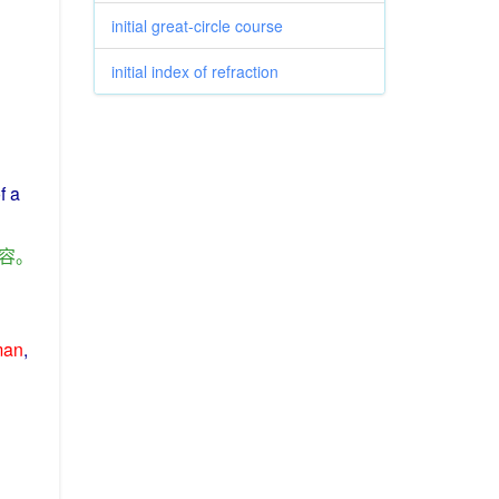
initial great-circle course
initial index of refraction
f
a
容
。
man
,