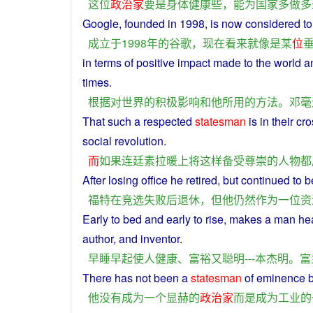
这位
政治家
要是
身体
健康
些
，
能
为
国家
多
做
多
Google,
founded
in
1998,
is
now
considered t
成立
于
1998年
的
谷歌
，
现在
看来
就
像
是
某
位
in terms of
positive
impact
made
to
the
world
a
times.
根据
对
世界
的
积极
影响
和
他
所
用
的
方法
。
邓
毫
That
such
a
respected
statesman
is
in their
cro
social
revolution
.
而
如果
连廷素拉
暖
上将
这样
备受
尊崇
的
人物
都
After
losing
office
he
retired
,
but
continued
to
b
福特
在
竞选
失败
后
退休
，
但
他
仍然
作为
一位
资
Early
to
bed
and
early
to rise,
makes
a
man
he
author
, and
inventor
.
早
睡
早起
使
人
健康
、
富裕
又
聪明
---
本杰明
。
富
There has
not
been
a
statesman
of
eminence
他
没有
成为
一个
显赫
的
政治家
而是
成为
工业
的