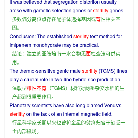
It was believed that
segregation
distortion usually
arose with gametic
selection
genes
or
sterility
genes
.
多数
偏分离
位
点
存在
配子
体
选择
基因
或
育
性
相关
基
因
。
Conclusion
: The
established
sterility
test
method
for
Imipenem
monohydrate
may
be
practical
.
结论
：
建立
的
亚
胺
培南
一
水合物
无
菌
检查
法
可
供
实
用
。
The
thermo-sensitive genic
male
sterility
(TGMS)
lines
play
a
crucial
role
in
two
-
line
hybrid
rice
production
.
温敏
型
雄性不育
（
TGMS
）
材料
对
两
系
杂交
水稻
的
生
产
起
到
很
重要
作用
。
Planetary
scientists
have
also
long
blamed
Venus
's
sterility
on the
lack
of
an
internal
magnetic field.
行星
科学家
长期以来
也曾
将
金星
的
贫瘠
归咎于
缺乏
一
个
内部
磁场
。