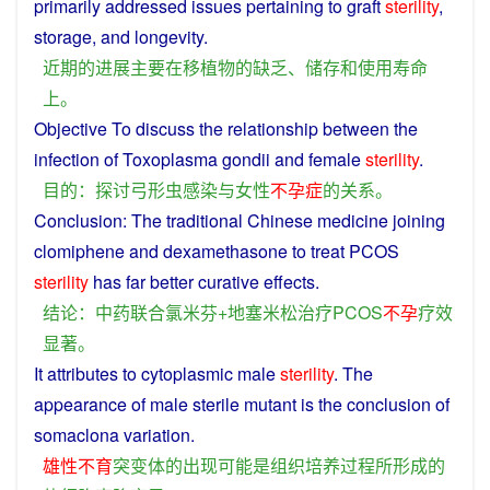
primarily
addressed
issues
pertaining to
graft
sterility
,
storage
,
and
longevity
.
近期
的
进展
主要
在
移植物
的
缺乏
、
储存
和
使用
寿命
上
。
Objective
To
discuss
the
relationship
between the
infection
of
Toxoplasma gondii
and
female
sterility
.
目的
：
探讨
弓形
虫
感染
与
女性
不孕症
的
关系
。
Conclusion
: The traditional Chinese medicine joining
clomiphene
and
dexamethasone
to
treat
PCOS
sterility
has
far
better
curative
effects.
结论
：
中药
联合
氯
米芬
+
地
塞
米松
治疗
PCOS
不孕
疗效
显著
。
It attributes to cytoplasmic
male
sterility
. The
appearance
of
male sterile
mutant
is
the conclusion of
somaclona
variation
.
雄性不育
突变体
的
出现
可能
是
组织
培养
过程
所
形成
的