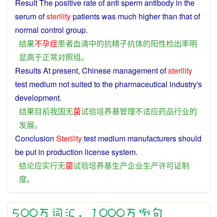
Result
The
positive
rate
of
anti
sperm
antibody
in the
serum
of
sterility
patients
was
much
higher than that of
normal
control
group
.
结果
不孕症
患者
血清
中
的
抗
精子
抗体
的
阳性
检
出
率
明
显
高于
正常
对照
组
。
Results
At
present
,
Chinese
management
of
sterility
test
medium
not
suited
to the
pharmaceutical
industry
's
development
.
结果
目前
我国
无
菌
试验
培养基
管理
不
适应
药品
行业
的
发展
。
Conclusion
Sterility
test
medium
manufacturers should
be
put
in
production
license
system
.
结论
应
实行
无
菌
试验
培养基
生产
企业
生产
许可证
制
度
。