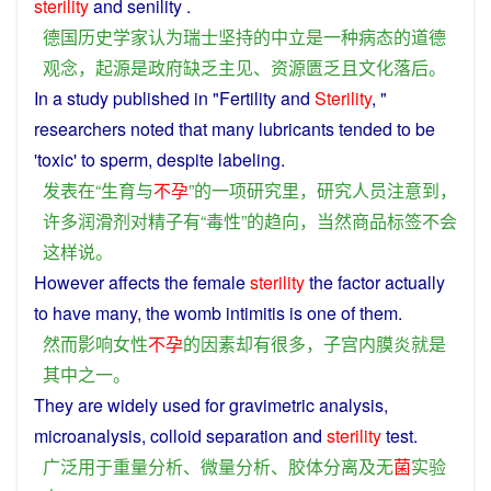
sterility
and
senility .
德国
历史学家
认为
瑞士
坚持
的
中立
是
一种
病态
的
道德
观念
，
起源
是
政府
缺乏
主见
、
资源
匮乏
且
文化
落后
。
In
a
study
published
in
"
Fertility
and
Sterility
, "
researchers
noted
that
many
lubricants
tended
to
be
'
toxic
' to
sperm
, despite
labeling
.
发表
在
“
生育
与
不孕
”
的
一
项
研究
里
，
研究
人员
注意
到
，
许多
润滑剂
对精子
有
“
毒性
”
的
趋向
，
当然
商品
标签
不会
这样
说
。
However
affects
the
female
sterility
the
factor
actually
to
have
many
, the
womb
intimitis
is
one
of them.
然而
影响
女性
不孕
的
因素
却
有
很多
，
子宫
内
膜
炎
就是
其中
之一
。
They are
widely
used for
gravimetric
analysis
,
microanalysis,
colloid
separation
and
sterility
test
.
广泛
用于
重量
分析
、
微量
分析
、
胶体
分离
及
无
菌
实验