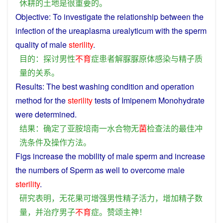
休耕
的
土地
是很
重要
的
。
Objective
: To
investigate
the
relationship
between the
infection
of the
ureaplasma
urealyticum
with
the
sperm
quality
of
male
sterility
.
目的
：
探讨
男性
不
育
症
患者
解
脲
脲
原
体
感染
与
精子
质
量
的
关系
。
Results
: The
best
washing
condition
and
operation
method
for the
sterility
tests
of
Imipenem
Monohydrate
were
determined
.
结果
：
确定
了
亚
胺
培南
一
水合物
无
菌
检查
法
的
最佳
冲
洗
条件
及
操作
方法
。
Figs
increase
the
mobility
of
male
sperm
and
increase
the
numbers
of
Sperm
as well to overcome
male
sterility
.
研究
表明
，
无花果
可
增强
男性
精子
活力
，
增加
精子
数
量
，
并
治疗
男子
不
育
症
。
赞颂
主
神
！