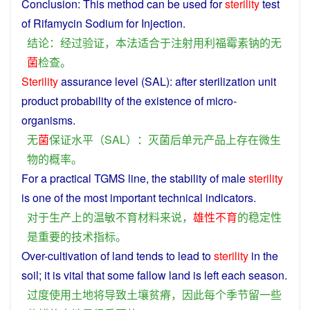
Conclusion
:
This
method
can be
used
for
sterility
test
of
Rifamycin
Sodium
for
Injection
.
结论
：
经过
验证
，
本
法
适合
于
注射
用
利福霉
素
钠
的
无
菌
检查
。
Sterility
assurance
level
(SAL):
after
sterilization
unit
product
probability
of
the
existence
of micro-
organisms
.
无
菌
保证
水平
（
SAL
）：
灭菌
后
单元
产品
上
存在
微生
物
的
概率
。
For a practical TGMS line, the
stability
of
male
sterility
is
one of the most
important
technical
indicators
.
对于
生产
上
的
温敏
不
育
材料
来说
，
雄性不育
的
稳定性
是
重要
的
技术
指标
。
Over
-cultivation of
land
tends to
lead
to
sterility
in the
soil
; it
is
vital
that
some
fallow
land
is
left
each
season
.
过度
使用
土地
将
导致
土壤
贫瘠
，
因此
每个
季节
留
一些