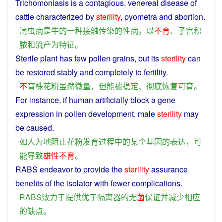
Trichomoniasis
is
a
contagious
,
venereal
disease
of
cattle
characterized
by
sterility
, pyometra
and
abortion
.
滴虫
病
是
牛
的
一种
接触
传染
的
性病
。
以
不
育
、
子宫
积
脓
和
流产
为特征
。
Sterile
plant
has few
pollen
grains,
but
its
sterility
can
be
restored
stably
and
completely
to
fertility
.
不
育
株
花粉
虽然
微量
，
但
能
被
稳定
、
彻底
恢复
可
育
。
For instance,
if
human artificially
block
a
gene
expression
in
pollen
development
,
male
sterility
may
be
caused
.
如
人为
地
阻止
花粉
发育
过程
中
的
某个
基因
的
表达
，
可
能
导致
雄性不育
。
RABS endeavor
to
provide
the
sterility
assurance
benefits
of
the
isolator
with
fewer
complications.
RABS
致力于
提供
优于
隔离器
的
无
菌
保证
并
减少
相应
的
缺点
。