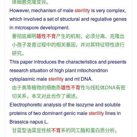
体细胞
克隆
变异
。
However,
mechanism
of
male
sterility
is very complex,
which
involved
a
set
of structural
and
regulative
genes
in
microspore
development
.
要
彻底
阐明
雄性不育
产生
的
机制
，
必须
分离
、
克隆
出
小孢子
发育
过程
中
的
相关
基因
，
并
对
其
特征
特性
进行
研究
。
This
paper
introduces
the characteristics
and
presents
research
situation
of
high
plant
mitochondrion
cytoplasmic
male
sterility
and
mt
DNA
.
由于
高等植物
的
细胞质
雄性不育
性
与
线粒体
DNA
有
密
切
关系
，
本文
对
此
也
作
了
阐述
。
Electrophoretic
analysis
of the
isozyme
and
soluble
proteins
of two
dominant
genic
male
sterility
lines
in
Brassica
napus
L.
甘蓝
型
油菜
显性
核
不
育
系
的
同工酶
和
蛋白质
分析
。