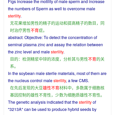
Figs
increase
the motility of
male
sperm
and
increase
the
numbers
of Sperm as
well
to overcome
male
sterility
.
无花果
增加
男性
的
精子
的
运动
和
提高
精子
的
数目
，
同
时
治疗
男性
不
育
症
。
abstract:
Objective
: To
detect
the
concentration
of
seminal
plasma
zinc
and
assay
the
relation
between
the
zinc
level
and
male
sterility
.
目的
：
检测
精
浆
中
锌
的
浓度
，
分析
其
与
男性
不
育
的
关
系
。
In the
soybean
male sterile
materials
,
most
of
them
are
the
nucleus
control
male
sterility
, a
few
CMS
.
在
先后
发现
的
大豆
雄性不育
材料
中
，
多数
属于
细胞核
基因
控制
的
雄性不育
性
，
少数
为
细胞质
雄性不育
性
。
The
genetic
analysis
indicated
that the
sterility
of
"3213A"
can
be
used
to
produce
hybrid
seeds by