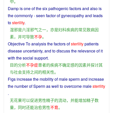
中
。
Damp
is
one
of the
six
pathogenic
factors
and
also
is
the
commonly
- seen
factor
of
gynecopathy
and
leads
to
sterility
.
湿
邪
是
六
淫
邪气
之一
，
亦
是
妇科疾病
的
常见
致病
因
素
，
并
可
导致
不孕
。
Objective
To
analysis
the
factors
of
sterility
patients
disease
uncertainty
,
and
to
discuss
the
relevance
of
it
with the
social
support
.
目的
分析
不孕症
患者
的
疾病
不确定
感
的
因素
并
探讨
其
与
社会
支持
之间
的
相关性
。
Figs
increase
the
mobility
of
male
sperm
and
increase
the
number
of
Sperm
as
well
to overcome
male
sterility
.
无花果
可以
促进
男性
精子
的
流动
，
并
能
增加
精子
数
量
，
同时
还
能
治愈
男性
不
育
。