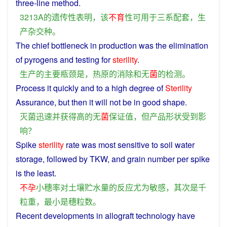
three
-
line
method.
3213A
的
遗传性
表明
，
该
不
育
性
可
用于
三
系
配套
，
生
产
杂交种
。
The
chief
bottleneck
in
production
was
the
elimination
of
pyrogens
and
testing
for
sterility
.
生产
的
主要
瓶颈
是
，
热原
的
消除
和
无
菌
的
检测
。
Process it
quickly
and
to
a
high
degree
of
Sterility
Assurance
,
but
then it will
not
be
in good
shape
.
灭菌
迅速
并
获得
高
的
无
菌
保证
值
，
但
产品
形状
受到
影
响
？
Spike
sterility
rate
was most
sensitive
to
soil
water
storage
,
followed
by TKW, and
grain
number
per
spike
is
the
least.
不孕
小
穗
率
对
土壤
贮
水量
的
反应
尤为
敏感
，
其次
是
千
粒
重
，
最小
是
穗
粒
数
。
Recent
developments
in
allograft technology have