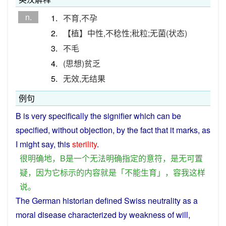
n.
1.
不育,不孕
2.
【植】中性,不稔性;秕粒;无菌(状态)
3.
不毛
4.
(思想)贫乏
5.
无效,无结果
例句
B
is
very
specifically
the
signifier
which can
be
specified
, without objection, by the fact that
it
marks
,
as
I
might
say
,
this
sterility
.
很
明确
地
，
B
是
一个
无法
明确
指定
的
意
符
，
是
无可置
疑
，
因为
它
标示
的
内容
就是
「
不能
生育
」，
容
我
这样
说
。
The
German
historian
defined
Swiss
neutrality
as
a
moral
disease
characterized
by
weakness
of
will,